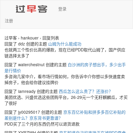
登录
注册
过早客 › hankouer › 回复列表
回复了 ddz 创建的主题
山姆为什么能成功
也就两三个性价比高的爆款，现在已经PDD取代山姆了，国产供应
链选择太多了
回复了 waterchestnut 创建的主题
白沙洲的房子想出手，多少出手
是行情价
多咨询几家中介，看市场行情如何，你告诉中介你想以多快速度卖
掉房子，他会给你建议挂牌价
回复了 iamready 创建的主题
西瓜怎么这么贵了？还涨价？
美团优选、兴盛优选这些团购平台，26-29元一个无籽麒麟瓜，才买
了很好
回复了 jy00295017 创建的主题
京东百亿补贴和拼多多百亿补贴的
差别是什么？京东背书更靠谱？
PDD买了三个月的东西仍然可以退货退款
回复了 XYRZWH 创建的主题
京东知道自己的市场正在被PDD蚕食