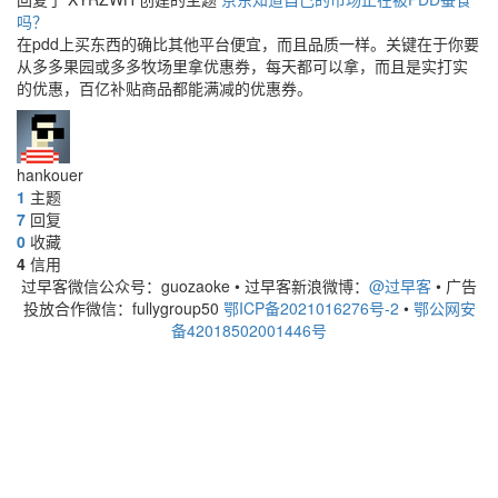
吗？
在pdd上买东西的确比其他平台便宜，而且品质一样。关键在于你要
从多多果园或多多牧场里拿优惠券，每天都可以拿，而且是实打实
的优惠，百亿补贴商品都能满减的优惠券。
hankouer
1
主题
7
回复
0
收藏
4
信用
过早客微信公众号：guozaoke
•
过早客新浪微博：
@过早客
•
广告
投放合作微信：fullygroup50
鄂ICP备2021016276号-2
•
鄂公网安
备42018502001446号