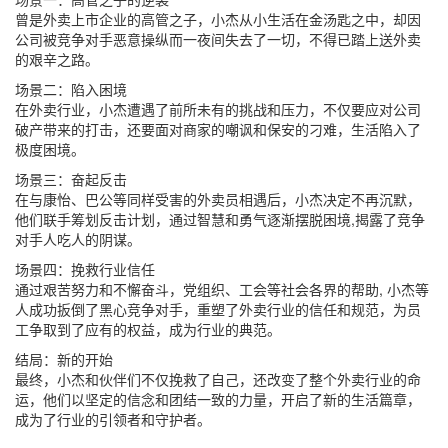
曾是外卖上市企业的高管之子，小杰从小生活在金汤匙之中，却因
公司被竞争对手恶意操纵而一夜间失去了一切，不得已踏上送外卖
的艰辛之路。
场景二：陷入困境
在外卖行业，小杰遭遇了前所未有的挑战和压力，不仅要应对公司
破产带来的打击，还要面对商家的嘲讽和保安的刁难，生活陷入了
极度困境。
场景三：奋起反击
在与康怡、巴公等同样受害的外卖员相遇后，小杰决定不再沉默，
他们联手筹划反击计划，通过智慧和勇气逐渐摆脱困境,揭露了竞争
对手人吃人的阴谋。
场景四：挽救行业信任
通过艰苦努力和不懈奋斗，党组织、工会等社会各界的帮助, 小杰等
人成功扳倒了黑心竞争对手，重塑了外卖行业的信任和规范，为员
工争取到了应有的权益，成为行业的典范。
结局：新的开始
最终，小杰和伙伴们不仅挽救了自己，还改变了整个外卖行业的命
运，他们以坚定的信念和团结一致的力量，开启了新的生活篇章，
成为了行业的引领者和守护者。