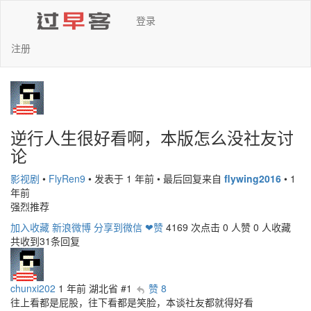
登录
注册
逆行人生很好看啊，本版怎么没社友讨
论
影视剧
•
FlyRen9
•
发表于 1 年前
•
最后回复来自
flywing2016
•
1
年前
强烈推荐
加入收藏
新浪微博
分享到微信
❤赞
4169 次点击
0 人赞
0 人收藏
共收到31条回复
chunxi202
1 年前
湖北省
#1
赞 8
往上看都是屁股，往下看都是笑脸，本谈社友都就得好看