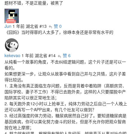
题材不错，不是正能量，被黑了
Jun
1 年前
湖北省
#13
赞 0
《囧妈》当时得罪的人太多了，徐峥本身还是非常有水平的
kekevao
1 年前
湖北省
#14
赞 6
从纯看一个故事的角度，不去纠结逻辑问题，这个片子还是可以一
看的。
如果想更深一步，让观众从故事中看到自己并与之共情，这片子差
得比较远。
1. 主角没有真正面临生存问题，反而是背着中着陷阱（高额房贷、
国际学校、妻子不工作）不得已去跑外卖，这样的人只要摆脱中产
陷阱其实可以很正常地生活；
2. 每天跑外卖12小时以上抢单王，纯体力劳动之后自己一个人晚上
还可以再写一个APP出来，有几个社友可以做到？
3. 经过高强度的体力劳动，糖尿病居然自己好了。要知道糖尿病是
基因疾病，你可以美化努力奋斗的好处，但是不允许你把观众智商
按在地上摩擦；
4. 努力就有结果。根据我有限的人生经历，越是真正从事对社会明