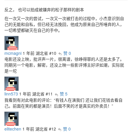
反之， 也可以拍成被嫌弃的松子那样的剧本
在一次又一次的尝试，一次又一次被打击的过程中，小杰意识到自
己的无能和自私，但已经无法挽回，他成为原来自己所唾弃的人，
一切希望都破灭在自己的手中。
mcmagni
1 年前
湖北省
#10
赞 0
电影还没上映，批评声一片，很离谱，徐峥得罪的人还是太多了。
同期另一个电影，解密，还没上映一些影评博主好评如潮，实际就
是一坨
linn573
1 年前
湖北省
#11
赞 5
我看到有对此电影的评论：“有钱人在演我们 还让我们花钱去看自
己。前面在笑的都是演员！后面不笑的才是真实的外卖员！”
elitechen
1 年前
湖北省
#12
赞 0