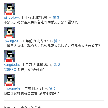
windydayxt
1 年前
湖北省
#6
赞 3
不是说，把穷苦人民的苦难作为励志，是个错误么
flywing2016
1 年前
湖北省
#7
赞 7
一堆富人来演一群穷人，你说是富人演技好，还是穷人太苦难了？
kangdedadi
1 年前
湖北省
#8
赞 2
@SPRO
药神是文牧野拍的
nihaomeile
1 年前
日本
#9
赞 0
我估计这样我就会去看, 剧本都想好了.
场景一：高管之子的逆袭