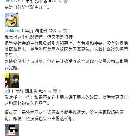
mo4772
1 年前
湖北省
#22
赞 1
要是再升华下就更好了。
jackieez
1 年前
湖北省
#23
赞 1
我觉得这个电影还行，但又不是很行。
把当今社会的主流现象搬到大银幕上，有苦难和冲突，没有刻意地
煽情和励志，最后彩蛋美团老板因为囚笼算法，吃着什么馒头招聘
了男主。
剧情始终少了点深刻，但还是让感受到这个时代不仅需要励志也需
要觉醒。
jeff
1 年前
湖北省
#24
赞 4
反对楼上一些：如果不允许上层人讲下层人的故事，以后就更没有
这种题材的文艺作品了。
槽点无非是外卖员这个话题本身就争议很大，给人投机取巧的感
觉，即使压根没看也会不由得这样想。