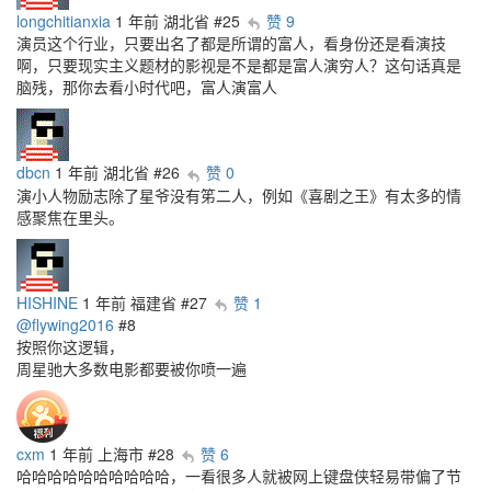
longchitianxia
1 年前
湖北省
#25
赞 9
演员这个行业，只要出名了都是所谓的富人，看身份还是看演技
啊，只要现实主义题材的影视是不是都是富人演穷人？这句话真是
脑残，那你去看小时代吧，富人演富人
dbcn
1 年前
湖北省
#26
赞 0
演小人物励志除了星爷没有笫二人，例如《喜剧之王》有太多的情
感聚焦在里头。
HISHINE
1 年前
福建省
#27
赞 1
@flywing2016
#8
按照你这逻辑，
周星驰大多数电影都要被你喷一遍
cxm
1 年前
上海市
#28
赞 6
哈哈哈哈哈哈哈哈哈哈，一看很多人就被网上键盘侠轻易带偏了节