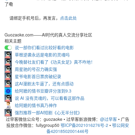
了嘞
请绑定手机号后，再发言，
点击此处
Guozaoke.com——AI时代的真人交流分享社区
相关主题
说一部你们看过比较好看的电影
草根逆袭永远是电影的灵魂吗
今晚替社友们看了《功夫女足》真不咋地！
周星驰的号召力确实强
星爷电影首日票房破纪录
这AI漫剧太牛逼了，还有点感动
给阿嬷的情书豆瓣评分涨到9.3
说 AI 没有灵魂的，可以看看这部作品
给阿嬷的情书真乃神作
强烈推荐一部AI短剧《心无半分扰》
过早客微信公众号：guozaoke
•
过早客新浪微博：
@过早客
•
广告
投放合作微信：fullygroup50
鄂ICP备2021016276号-2
•
鄂公网安
备42018502001446号