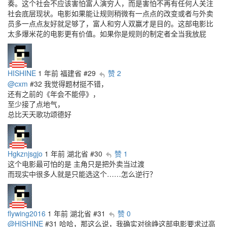
奏。这个社会不应该害怕富人演穷人，而是害怕不再有任何人关注
社会底层现状。电影如果能让规则稍微有一点点的改变或者与外卖
员多一点点友好就足够了，富人和穷人双赢才是目的。这部电影比
太多爆米花的电影更有价值。如果你是规则的制定者全当我放屁
HISHINE
1 年前
福建省
#29
赞 2
@cxm
#32 我觉得题材挺不错，
还有之前的《年会不能停》，
至少接了点地气，
总比天天歌功颂德好
Hgkznjsgjo
1 年前
湖北省
#30
赞 1
这个电影最可怕的是 主角只是把外卖当过渡
而现实中很多人就是只能选这个……怎么逆行？
flywing2016
1 年前
湖北省
#31
赞 0
@HISHINE
#31 哈哈，那这么说，我确实对徐峥这部电影要求过高