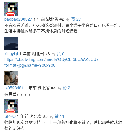
paopao200327
1 年前
湖北省
#2
赞 27
不喜欢看苦难、小人物这类题材，搬个凳子坐在路口可以看一堆，
生活中接触的够多了不想休息的时候还看
xingyiqi
1 年前
湖北省
#3
赞 0
https://pbs.twimg.com/media/GUyCb-5bUAAZuCU?
format=jpg&name=900x900
ts0523481
1 年前
湖北省
#4
赞 2
看自己。。。。
SPRO
1 年前
湖北省
#5
赞 11
徐峥的现实题材支持下，上一部药神也算不错了，总比那些歌功颂
德的要好点