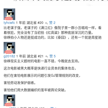
tyhcwfc
1 年前
湖北省
#20
赞 2
比老谋子强，老谋子的《满江红》像院子里一群小丑唱戏一样，看
着很尬，完全没有了当初拍《红高粱》那种底层深沉的力量。
徐峥拍小人物还是挺成功的，比如《泰囧》，还有一个就是周星驰
g20182
1 年前
湖北省
#21
赞 5
徐峥现实主义题材的电影一直不错，今晚就去支持。
这次电影被黑大概率是快递行业资本的集体攻击，
他们在害怕电影展示的问题引发GJ管理规则的改变，
害怕劳动发保护弱者。
害怕他们用大数据编织的茧牢被舆论突破。