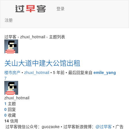
登录
注册
过早客 › zhuxi_hotmail › 主题列表
关山大道中建大公馆出租
楼市房产
•
zhuxi_hotmail
•
5 年前
•
最后回复来自
emile_yang
7
zhuxi_hotmail
1
主题
0
回复
0
收藏
14
信用
过早客微信公众号：guozaoke
•
过早客新浪微博：
@过早客
•
广告