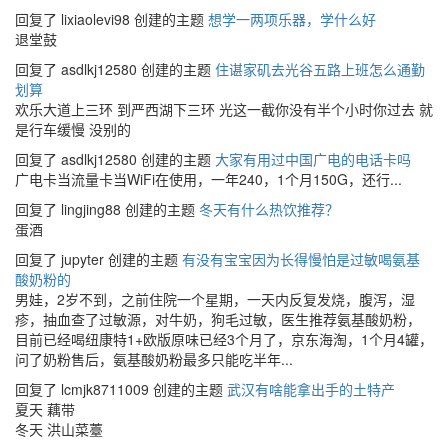
回复了 lixiaolevi98 创建的主题
想学一两项乐器，学什么好
退堂鼓
回复了 asdlkj12580 创建的主题
住谌家矶去光谷五路上班怎么通勤
划算
欢乐大道上三环 到严西湖下三环 光这一截你没有半个小时你过去 就
是行车缓慢 没别的
回复了 asdlkj12580 创建的主题
大家有用过中国广电的电话卡吗
广电卡当流量卡当WiFi在使用，一年240，1个月150G，还行...
回复了 lingjing88 创建的主题
冬天有什么热饮推荐？
蛋酒
回复了 jupyter 创建的主题
有没有宝宝因为长得慢怕是过敏喝氨基
酸奶粉的
男娃，2岁不到，之前住院一个星期，一天内反复发烧，腹泻，湿
疹，抽血查了过敏源，对牛奶，狗毛过敏，医生推荐氨基酸奶粉，
目前已经喝纽康特1+欧版原味已经3个月了，京东海淘，1个月4罐，
问了奶粉售后，氨基酸奶粉最多只能吃半年...
回复了 lcmjk8711009 创建的主题
武汉有啥能拿出手的土特产
夏天 藕带
冬天 洪山菜薹