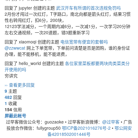
回复了 jupyter 创建的主题
武汉开车有所谓的首次违规免罚吗
2月份才闯过一次红灯，T字路口，南北向都是箭头红灯，结果习惯
性右转闯红灯，扣6分，200块，
12123学法减分，一个周期内减6分，一次减1分，一次学习20分钟
左右交通视频，一次20道题，错3题重新学习
回复了 xiaomoqi 创建的主题
电信宽带有便宜的套餐吗
@zzwwcat
网上下单宽带，下单前问清楚是否是团购，谁的身份证
办理，能不能移机，能不能退费，
回复了 hello_world 创建的主题
各位家里菜板都要两块肉类菜类分
开使用的吗
穷讲究
›› 查看更多回复
9
主题
482
回复
1
收藏
154
信用
屏蔽此帐号
过早客微信公众号：guozaoke
•
过早客新浪微博：
@过早客
•
广告
投放合作微信：fullygroup50
鄂ICP备2021016276号-2
•
鄂公网安
备42018502001446号