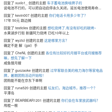
回复了 xuxlo1_ 创建的主题
车子蓄电池换啥牌子的
说电池不行的，可以把自动启停永久关闭，延长电池使用寿命...
回复了 kevin007 创建的主题
你们电话卡用多少年了？
17年 50元 路边摊
回复了 testicles 创建的主题
想吃烧烤了,有没有好吃的碳烤~
水果湖步行街 新疆阿力烧烤 已吃10年以上
回复了 wyztcl 创建的主题
这是哪里方言？
确定不是 解（gai）手
回复了 CheNL 创建的主题
各位有比较好的月嫂平台或月嫂推荐
嘛，想先了解一下
咸鱼搜月嫂
回复了 guozaoke 创建的主题
过早客联合美的格力海尔等家电品
牌，暑期团购活动开始啦！
团购能不能在京东下单啊
回复了 runa520 创建的主题
坛友们，海边城市，推荐一个？
平潭岛
回复了 BEARBEAR1201 创建的主题
你们会在车里放武器吗？
甩棍一根