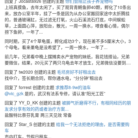
回复了 Jocasta926 创建的主题
你们会阻止孩子养宠物吗
上班真摸鱼，去年太闲了，买了观背青鳉鱼卵40颗，孵化了10条出
来，放办公室半年，挂了一条是因为从办公室搬回家途中太折腾挂
的，普通玻璃缸，无过滤无打氧，火山石溪流石打底，中间蜈蚣
草，上面圆心萍，放阳台，散光，一周一换水，喂食看心情，偶尔
捞下鱼卵，一年了...
同时期，买了4个草龟蛋，孵化成功3个，现在差不多5厘米大小，3
个母龟，看来墨龟是没希望了，一周一换水，一年了...
前几年，兄弟看中晚上摆摊卖水产宠物的妹纸，我花钱搭讪，兄弟
要微信，结果，20元买了两只乌龟去年才放生，兄弟微信没要到....
回复了 tw2020 创建的主题
毛坯房好不好租出去
找中介，签长期合同，帮你通水电，“分分钟”租出去
回复了 forrest 创建的主题
求推荐8-9w的油车
@vic_gzk
是的，武汉有法系专修，请认准“阳光工匠”
回复了 YY_D_KK 创建的主题
被脚气折磨得不行，有相同经历的朋
友求分享有效的药或者治疗方案...
盐酸特比萘芬乳膏 两三天见效 常备
回复了 Star_S 创建的主题
给我一个无法拒绝的理由，是否需要购
车
市内打车，节假日租车...