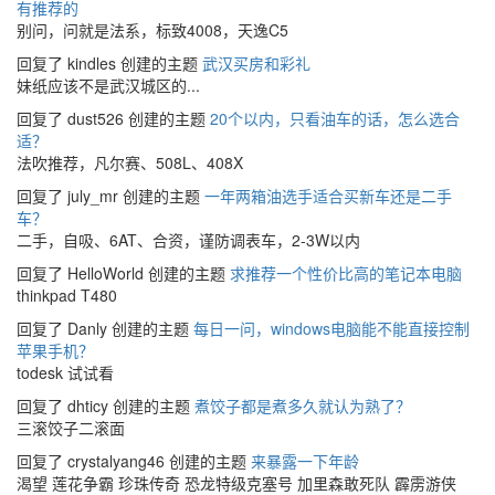
有推荐的
别问，问就是法系，标致4008，天逸C5
回复了 kindles 创建的主题
武汉买房和彩礼
妹纸应该不是武汉城区的...
回复了 dust526 创建的主题
20个以内，只看油车的话，怎么选合
适？
法吹推荐，凡尔赛、508L、408X
回复了 july_mr 创建的主题
一年两箱油选手适合买新车还是二手
车？
二手，自吸、6AT、合资，谨防调表车，2-3W以内
回复了 HelloWorld 创建的主题
求推荐一个性价比高的笔记本电脑
thinkpad T480
回复了 Danly 创建的主题
每日一问，windows电脑能不能直接控制
苹果手机？
todesk 试试看
回复了 dhticy 创建的主题
煮饺子都是煮多久就认为熟了？
三滚饺子二滚面
回复了 crystalyang46 创建的主题
来暴露一下年龄
渴望 莲花争霸 珍珠传奇 恐龙特级克塞号 加里森敢死队 霹雳游侠