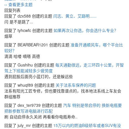
›› 查看更多主题
回复列表
回复了 dzx588 创建的主题
闫志、黄立、艾路明......
闫 是不是跳了...
回复了 tyhcwfc 创建的主题
如果再次让你选，你会选什么专业？
烟草
回复了 BEARBEAR1201 创建的主题
准备开通顺风车，哪个平台比
较好？
滴滴 哈喽 嘀嗒 高德
回复了 Gushihu 创建的主题
每天通勤很远，走三环四十公里，开智
驾上下班能减轻多少疲劳度
遇到屁股后面亮小蓝灯的，还是躲远些
回复了 whuqf89 创建的主题
关于法系车保养的问题
法系有阳光工匠专修，但也要找靠谱点的，找本地法系线上车友会
群组推荐
回复了 dex_ter9739 创建的主题
汽车 特别是带启停的 换新电瓶要
把新参数写进电脑进行匹配
刷 自动启停永久关闭 再看看你电瓶寿命..
回复了 july_mr 创建的主题
15万以内的燃油B级轿车或者SUV有没