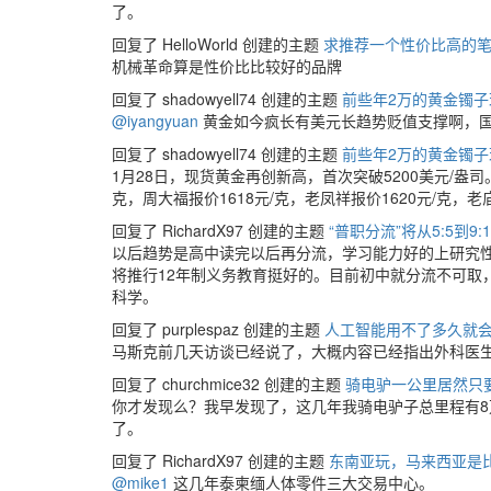
了。
回复了 HelloWorld 创建的主题
求推荐一个性价比高的
机械革命算是性价比比较好的品牌
回复了 shadowyell74 创建的主题
前些年2万的黄金镯子
@iyangyuan
黄金如今疯长有美元长趋势贬值支撑啊，
回复了 shadowyell74 创建的主题
前些年2万的黄金镯子
1月28日，现货黄金再创新高，首次突破5200美元/盎
克，周大福报价1618元/克，老凤祥报价1620元/克，
回复了 RichardX97 创建的主题
“普职分流”将从5:5到9:1
以后趋势是高中读完以后再分流，学习能力好的上研究
将推行12年制义务教育挺好的。目前初中就分流不可取
科学。
回复了 purplespaz 创建的主题
人工智能用不了多久就
马斯克前几天访谈已经说了，大概内容已经指出外科医
回复了 churchmice32 创建的主题
骑电驴一公里居然只
你才发现么？我早发现了，这几年我骑电驴子总里程有
了。
回复了 RichardX97 创建的主题
东南亚玩，马来西亚是
@mike1
这几年泰柬缅人体零件三大交易中心。