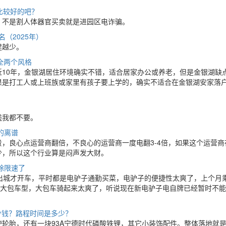
比较好的吧？
，不是割人体器官买卖就是进园区电诈骗。
（2025年）
建越少。
全两个风格
10年，金银湖居住环境确实不错，适合居家办公或养老，但是金银湖缺
果是打工人或上班族或家里有孩子要上学的，确实不适合在金银湖安家落
钱我都不要。
的离谱
，良心点运营商翻倍，不良心的运营商一度电翻3-4倍，如果这个运营商
少，所以这个行业算是闷声发大财。
除限速了
出城才开车，平时都是电驴子通勤买菜，电驴子的便捷性太爽了，上个月
这种大包车型，大包车骑起来太爽了，听说现在新电驴子电自牌已经暂时不
少钱？路程时间是多少？
轮胎，还有一块93A宁德时代磷酸铁锂，其它小装饰配件。整体落地就