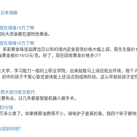
笔记本电脑
现在得值10万了啊
国际大资金都在避险抢黄金。
现在得值10万了啊
司。多家黄金珠宝品牌当日公布的境内足金首饰价格大幅上调，周生生报价16
老庙黄金报价1612元/克。好了，现在回收黄金价格多少？
性大学，学习能力一般的上职业学院，出来就能马上适应就业环境，我个
，初中的孩子不管心智还是体能上还没达到成熟阶段。这么早就给孩子定
会把大部分医生取代
生要失业，过几年都是智能机器人做手术。
要2分钱
8万多公里了。如果换算油费得不少。骑电驴子是真的香，我四个轮子都快
比较好的吧？