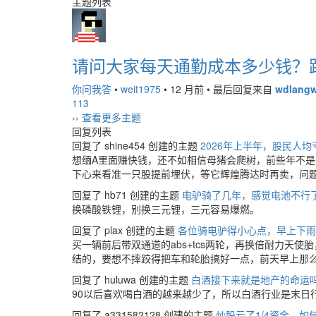
主题列表
请问大家每天通勤成本多少钱？
你问我答
•
weit1975
•
12 月前
•
最后回复来自
wdlang
113
›› 查看更多主题
回复列表
回复了 shine454 创建的主题
2026年上半年，股民人均亏
想缅A里面赚快钱，还不如相信母猪会爬树，前些年不
下心来看准一只股提前埋伏，等它辉煌腾达时再卖，问
回复了 hb71 创建的主题
电驴骑了几年，感觉电池不行
换磷酸铁锂，别换三元锂，三元容易爆燃。
回复了 plax 创建的主题
各位骑电驴得小心点，早上下雨
买一辆前后带双通道的abs+tcs两轮，再换倍耐力天
结的，要想不摔跤得把车和轮胎搞好一点，前天早上那么
回复了 huluwa 创建的主题
白酒接下来就是地产的命运
90以后喜欢喝白酒的越来越少了，所以白酒行业是末日
回复了 a331582128 创建的主题
炒股亏了1/4资金，如