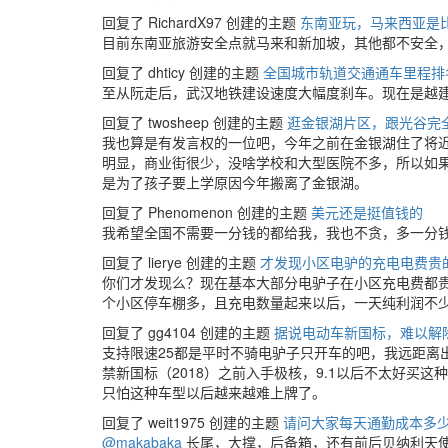
回复了 RichardX97 创建的主题
东南亚玩，马来西亚是
目前东南亚旅游安全点就马来和新加坡，其他都不安全
回复了 dhticy 创建的主题
全国城市轨道交通通车里程排名
至从阮走后，武汉地铁建设速度大幅度刹车。现在是越
回复了 twosheep 创建的主题
逛金银湖片区，跟光谷完
我也算是有发言权的一位吧，今年之前在金银湖住了将近
明显，商业街很少，没啥学校和大型医院不多，所以如
是为了孩子要上学原因今年搬离了金银湖。
回复了 Phenomenon 创建的主题
美元还是挺值钱的
我希望全国不需要一分钱的都给我，我也不贪，多一分
回复了 lierye 创建的主题
才发现小区电驴的充电电费贵
你们才发现么？现在基本大部分电驴子在小区充电费都贵
个小区停车棚多，且充电数量起来以后，一天纯利润不
回复了 gg4104 创建的主题
据说电动车新国标，难以解
支持限速25都是平时不骑电驴子只开车的吧，我远距离
禁新国标（2018）之前入手极核，9.1以后不太好买
只怕这种车型以后越来越难上牌了。
回复了 weit1975 创建的主题
请问大家每天通勤成本多
@makabaka
长尾，大撑，后备箱，还有前后贝纳利天使