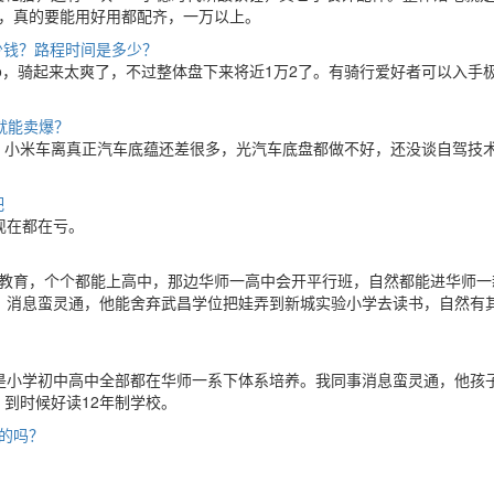
格，真的要能用好用都配齐，一万以上。
少钱？路程时间是多少？
pro，骑起来太爽了，不过整体盘下来将近1万2了。有骑行爱好者可以入手
就能卖爆？
，小米车离真正汽车底蕴还差很多，光汽车底盘都做不好，还没谈自驾技
吧
现在都在亏。
教育，个个都能上高中，那边华师一高中会开平行班，自然都能进华师一
，消息蛮灵通，他能舍弃武昌学位把娃弄到新城实验小学去读书，自然有
是小学初中高中全部都在华师一系下体系培养。我同事消息蛮灵通，他孩
到时候好读12年制学校。
的吗？