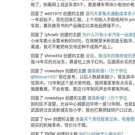
格了，别看网上说这车卖5千，那是裸车带块小电池价
回复了 weit1975 创建的主题
请问大家每天通勤成本多
一年前帖子，现在回来汇报，上个月刚入手极核AE5i 
车型，春风做背书的产品确实比其他品牌强不少。
回复了 tyhcwfc 创建的主题
为什么只有小米汽车一出来
小米车能火全靠米粉的衬托，在我眼里米粉就是无脑冲
离谱，我可不敢把命交待这种不成熟产品上。
回复了 shine454 创建的主题
说说，我当年的换房经历
我14年买的光谷东，算是吃上房子红利。后面高价买的
回复了 nowadays 创建的主题
普高新增1.1万个学位
@beixue1037
现在是考，以后人数越来越少，普及高中
验高中。12年制这个是大势所趋，我同事家里有点关系
我跟着做，不会有错，那边12年制风声去年都有所闻。
回复了 nowadays 创建的主题
普高新增1.1万个学位
别的区不清楚，光谷中心城那边华师一是12年制，也就
武昌转过去读新城实验小学，我也打算把娃转户口过去，
回复了 lyvv 创建的主题
准备买个高性能笔记本，有推荐
刚买的机械革命，性价比不错。
回复了 PKBK 创建的主题
你们小时候怎么喝水的？