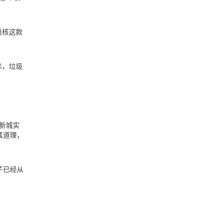
极核这款
术，垃圾
新城实
其道理，
子已经从