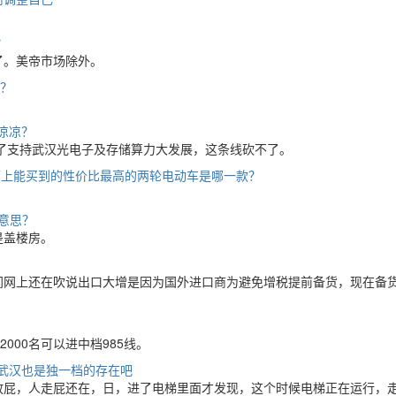
？
了。美帝市场除外。
？
凉凉？
为了支持武汉光电子及存储算力大发展，这条线砍不了。
面上能买到的性价比最高的两轮电动车是哪一款？
意思？
是盖楼房。
间网上还在吹说出口大增是因为国外进口商为避免增税提前备货，现在备
000名可以进中档985线。
武汉也是独一档的存在吧
放屁，人走屁还在，日，进了电梯里面才发现，这个时候电梯正在运行，