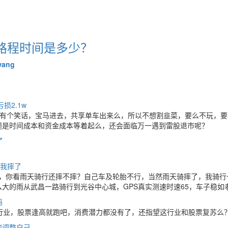
路程时间是多少？
wang
损2.1w
是有个笑话，宝马进去，共享单车出来么，所以不想割韭菜，要么不玩，要
题是时间成本和资金成本等着起么，还会面临万一遇到雷股退市呢？
了
我摔了
使胎，你看雨天骑行还摔不摔？自己车及轮胎不行，当然雨天骑摔了，我骑
大的雨从武昌一路骑行到光谷中心城，GPS真实测速时速65，车子稳如
吗
行业，股票逢高就跑吧，消费潜力都没有了，还指望这行业和股票复苏么
何调整自己