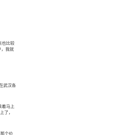
点也比较
户，我就
在武汉各
乘着马上
能上了，
是那个价