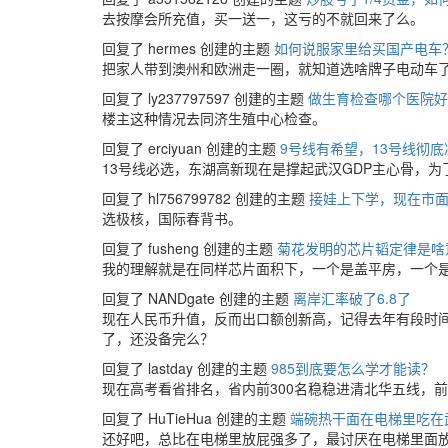
去按摩会所充值，买一送一，这亏的不就回来了么。
回复了 hermes 创建的主题
如何说服家里给买国产电车
把家人带到澳州和欧洲走一圈，就知道选啥牌子电动车
回复了 ly237797597 创建的主题
做生育检查哪个医院好
楼主这种情况去同济生殖中心检查。
回复了 erciyuan 创建的主题
9号线有希望，13号线彻底
13号线必选，东湖高新现在是撑起武汉GDP主心骨，
回复了 hl756799782 创建的主题
接娃上下学，现在市
选极核，国际春背书。
回复了 fusheng 创建的主题
菊花发明的芯片韬定律是啥
我的理解就是在同样芯片面积下，一个是盖平房，一个
回复了 NANDgate 创建的主题
离岸汇率破了6.8了
现在人民币升值，反而出口额创新高，记得去年有段时
了，还没备完么？
回复了 lastday 创建的主题
985到底要怎么学才能读？
现在高考看省排名，省内前300名稳稳进清北华五线，前2
回复了 HuTieHua 创建的主题
端碗热干面在电梯里吃在
还好吧，总比在电梯里放屁强多了，最讨厌在电梯里面