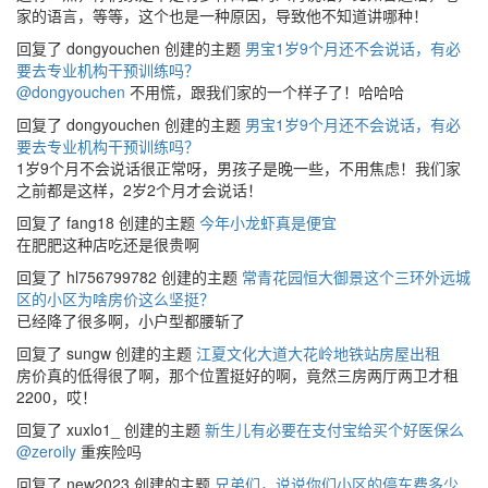
家的语言，等等，这个也是一种原因，导致他不知道讲哪种！
回复了 dongyouchen 创建的主题
男宝1岁9个月还不会说话，有必
要去专业机构干预训练吗？
@dongyouchen
不用慌，跟我们家的一个样子了！哈哈哈
回复了 dongyouchen 创建的主题
男宝1岁9个月还不会说话，有必
要去专业机构干预训练吗？
1岁9个月不会说话很正常呀，男孩子是晚一些，不用焦虑！我们家
之前都是这样，2岁2个月才会说话！
回复了 fang18 创建的主题
今年小龙虾真是便宜
在肥肥这种店吃还是很贵啊
回复了 hl756799782 创建的主题
常青花园恒大御景这个三环外远城
区的小区为啥房价这么坚挺？
已经降了很多啊，小户型都腰斩了
回复了 sungw 创建的主题
江夏文化大道大花岭地铁站房屋出租
房价真的低得很了啊，那个位置挺好的啊，竟然三房两厅两卫才租
2200，哎！
回复了 xuxlo1_ 创建的主题
新生儿有必要在支付宝给买个好医保么
@zeroily
重疾险吗
回复了 new2023 创建的主题
兄弟们，说说你们小区的停车费多少