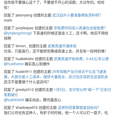
说你就不要操心这个了，不要提不开心的话题，大过年的。哈哈
哈！
回复了 jasonyang 创建的主题
武汉幼升小要准备哪些资料呀？
mark
回复了 purplespaz 创建的主题
非免费时间进入高速也全程免费？
@yinjiangchong2
下高速的时候还是走人工，还卡啊，依旧不用给
钱啊
回复了 lemon_ 创建的主题
武黄高速开通体验
垃圾，只能直行，还不能转到黄咸高速上去，并且有一段特别堵！
回复了 huakebobo 创建的主题
武黄高速开始收费，0.64元/车公里
@husthome
确实恶心到爆炸
回复了 huster911 创建的主题
25年短剧产业已经近千亿且飞速发
展，大部分是人工成本，提供大量就业，武汉也应该抓住这波机会
武汉不是要搞个什么竖店吗？
回复了 greatyzh12 创建的主题
1月5日，支付宝公布“碰一下”日支付
笔数破亿
@lcy630409
确实如此，腾讯最恶心
回复了 shadowyell74 创建的主题
这样的同事算极度自私吗？
我们公司也有这种人，有虾子的时候，他一个人可以打一盘子，吃