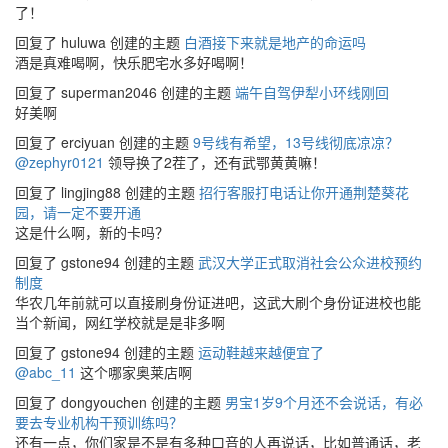
了！
回复了 huluwa 创建的主题
白酒接下来就是地产的命运吗
酒是真难喝啊，快乐肥宅水多好喝啊！
回复了 superman2046 创建的主题
端午自驾伊犁小环线刚回
好美啊
回复了 erciyuan 创建的主题
9号线有希望，13号线彻底凉凉？
@zephyr0121
领导换了2茬了，还有武鄂黄黄嘛！
回复了 lingjing88 创建的主题
招行客服打电话让你开通荆楚葵花
园，请一定不要开通
这是什么啊，新的卡吗？
回复了 gstone94 创建的主题
武汉大学正式取消社会公众进校预约
制度
华农几年前就可以直接刷身份证进吧，这武大刷个身份证进校也能
当个新闻，网红学校就是是非多啊
回复了 gstone94 创建的主题
运动鞋越来越便宜了
@abc_11
这个哪家奥莱店啊
回复了 dongyouchen 创建的主题
男宝1岁9个月还不会说话，有必
要去专业机构干预训练吗？
还有一点，你们家是不是有多种口音的人再说话，比如普通话，老