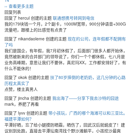
14
›› 查看更多主题
回复列表
回复了 hercul 创建的主题
联通想携号转网到电信
我的179块钱一个月，2个副卡，1000M宽带，900分钟语音+300G
流量吧，跟楼上的比感觉有点贵了
回复了 nikandaoleme 创建的主题
现在的公司，连年假都不配拥有
了吗
我们是国企，有年假，我7月初休假了，后面部门很多人都开始休，
竟然被新来的合并部门的领导说了，你们一个个都休假，七八月是
业务高峰期，意思让我们不要休，真尼玛XX，工作都安排好了，有
什么不能休的！
回复了 okok 创建的主题
扶了80岁摔倒的老奶奶，这几分钟的心路
历程太真实了
点赞，楼主真男人
回复了 jincha 创建的主题
我出海了——分享下我去沙特的囧途
mark，养肥了再看
回复了 lyvv 创建的主题
带小孩玩，广西的哪个海滩可以和三亚比。
福建平潭如何？
平潭好晒，忘了给小腿摸防晒霜，晒伤了，回武汉后就蜕皮了！建
议别到处跑，直接去平潭坛南湾找个野沙滩躺平，小孩挖沙最爽