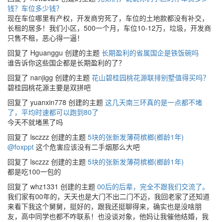
钱？车位多少钱？
现在车位哪里有产权，开发商穷死了，车位的土地款都没有补交，
长租的居多！我们小区，500一个月，车位10-12万，垃圾，开发商
只售不租，恶心得一逼！
回复了 Hguanggu 创建的主题
长期盈利的省属国企是铁饭碗吗
谁告诉你这些国企都是长期盈利的了？
回复了 nanjigg 创建的主题
花山碧桂园桃花源联排别墅值得买吗？
碧桂园桃花源主要是双拼吧
回复了 yuanxin778 创建的主题
这几天南三环真的是一点都不堵
了，平均时速都可以跑到80了
今天不就堵黑了吗
回复了 lsczzz 创建的主题
5块的张新发薄荷槟榔(榔龄1年)
@foxppt
这个危害应该没有二手烟那么大吧
回复了 lsczzz 创建的主题
5块的张新发薄荷槟榔(榔龄1年)
都是吃100一包的
回复了 whz1331 创建的主题
00后的后辈，完全不跟我们交流了。
我们家有00年的，天天也是大门不出二门不迈，我回老家了还知道
来看下我这个舅舅，挺好的，跟我还挺聊得来，确实也是没啥朋
友，高中同学也都不咋联系！也没谈对象，他妈让我催他结婚，我