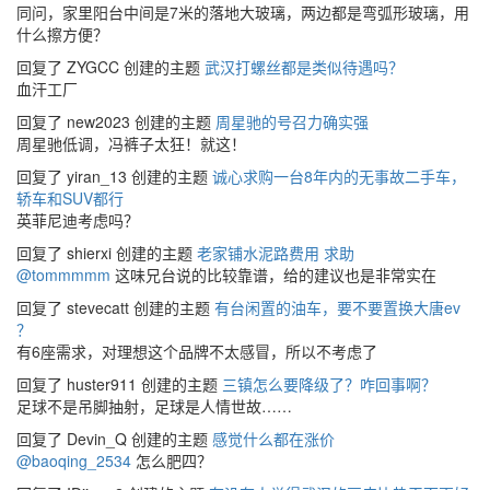
同问，家里阳台中间是7米的落地大玻璃，两边都是弯弧形玻璃，用
什么擦方便？
回复了 ZYGCC 创建的主题
武汉打螺丝都是类似待遇吗？
血汗工厂
回复了 new2023 创建的主题
周星驰的号召力确实强
周星驰低调，冯裤子太狂！就这！
回复了 yiran_13 创建的主题
诚心求购一台8年内的无事故二手车，
轿车和SUV都行
英菲尼迪考虑吗？
回复了 shierxi 创建的主题
老家铺水泥路费用 求助
@tommmmm
这味兄台说的比较靠谱，给的建议也是非常实在
回复了 stevecatt 创建的主题
有台闲置的油车，要不要置换大唐ev
？
有6座需求，对理想这个品牌不太感冒，所以不考虑了
回复了 huster911 创建的主题
三镇怎么要降级了？咋回事啊？
足球不是吊脚抽射，足球是人情世故……
回复了 Devin_Q 创建的主题
感觉什么都在涨价
@baoqing_2534
怎么肥四？