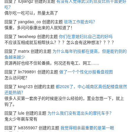
回复了 IDjiang2 创建的主题
有没有人觉得武汉的豆皮比热干面更好
吃？
偶尔吃一吃可以，热量太高了
回复了 yangdao_co 创建的主题
驻场工作能去吗？
慎重，多问问泰康出来的人就知道了！
回复了 twosheep 创建的主题
你们在意媳妇比自己混的好吗
不应该互相成就互相帮扶么？？？怎么会有这种想法？？？？
回复了 matrix 创建的主题
为什么每年钓技都在提高，但是能钓到的
鱼越来越少
资源再好也经不住轮番搞，何况还有电工、网工……
回复了 lin799891 创建的主题
做了一个个性化炒股看盘视图
怎么访问呢？
回复了 king123 创建的主题
都2026了，中心城南区高低配楼盘居然
还能热销？
很多人买第一套房子的时候是没什么经验的，置业忽悠一下，就上
钩了。
回复了 lule 创建的主题
为什么我们没有混出头的摩托车手？
鬼火少年飙车常有
回复了 lx8355907 创建的主题
我觉得相亲最重要的是第一眼