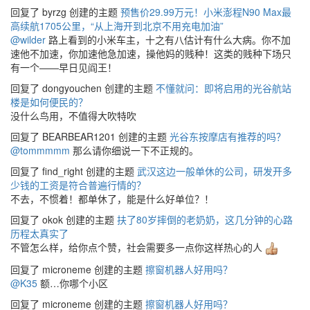
回复了 byrzg 创建的主题
预售价29.99万元！小米澎程N90 Max最
高续航1705公里，“从上海开到北京不用充电加油”
@wilder
路上看到的小米车主，十之有八估计有什么大病。你不加
速他不加速，你加速他急加速，操他妈的贱种！这类的贱种下场只
有一个——早日见阎王！
回复了 dongyouchen 创建的主题
不懂就问：即将启用的光谷航站
楼是如何便民的？
没什么鸟用，不值得大吹特吹
回复了 BEARBEAR1201 创建的主题
光谷东按摩店有推荐的吗？
@tommmmm
那么请你细说一下不正规的。
回复了 find_right 创建的主题
武汉这边一般单休的公司，研发开多
少钱的工资是符合普遍行情的？
不去，不惯着！都单休了，能是什么好单位？！
回复了 okok 创建的主题
扶了80岁摔倒的老奶奶，这几分钟的心路
历程太真实了
不管怎么样，给你点个赞，社会需要多一点你这样热心的人
回复了 microneme 创建的主题
擦窗机器人好用吗？
@K35
额…你哪个小区
回复了 microneme 创建的主题
擦窗机器人好用吗？