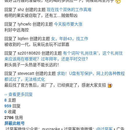
回复了 shz 创建的主题
现在找个双休的工作真难
格明的果实被窃取了，还有工…贼做帮凶
回复了 tyhcwfc 创建的主题
今天股市要大涨
利好中远海控
回复了 liqifen 创建的主题
女，年龄43，找工作
被收割的一代，玩来玩去玩不过郭嘉
回复了 sz20180820 创建的主题
有个词叫“礼尚往来”，这个礼尚往
来应该用在哪里呢？过年拜年，还是平时交往?
剃头挑子一头热是不能长远的！
回复了 stevecatt 创建的主题
求助！U盘有写保护，网上的各种教程
都试过了，无法格式化
最后找了官方售后，返厂了，已经搞定了，感谢大家支招
›› 查看更多回复
8
主题
959
回复
0
收藏
2786
信用
屏蔽此帐号
过早客微信公众号：guozaoke
•
过早客新浪微博：
@过早客
•
广告