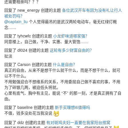
还需要相亲吗？？？
回复了 new_energy 创建的主题
各位武汉开车有因为没有礼让行人
被处罚吗？
@captain_liu
个人觉得最吊的是武汉两轮电动车，毫无红绿灯概
念……
回复了 tyhcwfc 创建的主题
小龙虾味道哪家强？
同意楼上，自己做，干净、实惠、量大管饱……
回复了 dl024 创建的主题
这轮有多少财富自由的？
扯淡
回复了 Carson 创建的主题
什么是自由？
真正的自由，从来不是想干什么就干什么，而是不想干什么，就可
以不干什么。
不用勉强迎合不想维系的关系，不用委屈自己做不喜欢的事，不用
为了碎银几两，被迫低头将就。
心里有底气、胸中有主见，能说 “不” 的那一刻，才是真正拥有了自
由。
回复了 baseline 创建的主题
新手买理想i6值得吗
不值，钱多没处花当我没说
回复了 ddz 创建的主题
有对斑鸠夫妇一直要在我家阳台搭窝
做好当月嫂的准备呗，吃的喝的多供应一下，伺候斑鸠坐月子