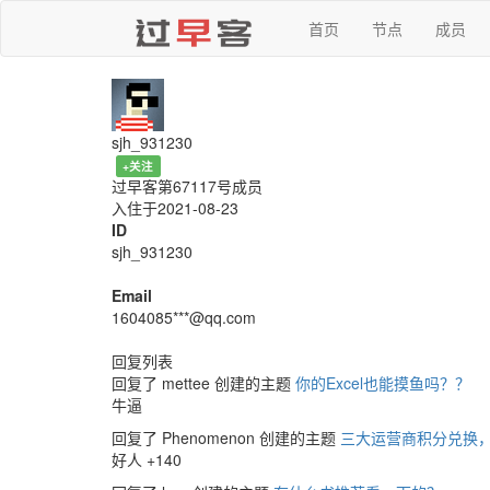
首页
节点
成员
sjh_931230
+关注
过早客第67117号成员
入住于2021-08-23
ID
sjh_931230
Email
1604085***@qq.com
回复列表
回复了 mettee 创建的主题
你的Excel也能摸鱼吗？？
牛逼
回复了 Phenomenon 创建的主题
三大运营商积分兑换
好人 +140