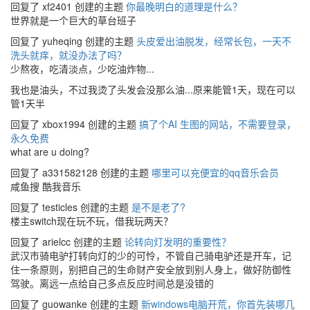
回复了 xf2401 创建的主题
你最晚明白的道理是什么？
世界就是一个巨大的草台班子
回复了 yuheqing 创建的主题
头皮爱出油脱发，经常长包，一天不
洗头就痒，就没办法了吗？
少熬夜，吃清淡点，少吃油炸物...
我也是油头，不过我烫了头发会没那么油...原来能管1天，现在可以
管1天半
回复了 xbox1994 创建的主题
搞了个AI 生图的网站，不需要登录，
永久免费
what are u doing?
回复了 a331582128 创建的主题
哪里可以充便宜的qq音乐会员
咸鱼搜 酷我音乐
回复了 testicles 创建的主题
是不是老了?
楼主switch现在玩不玩，借我玩两天？
回复了 arielcc 创建的主题
论转向灯发明的重要性？
武汉市骑电驴打转向灯的少的可怜，不管自己骑电驴还是开车，记
住一条原则，别把自己的生命财产安全放到别人身上，做好防御性
驾驶。离远一点给自己多点反应时间总是没错的
回复了 guowanke 创建的主题
新windows电脑开荒，你首先装哪几