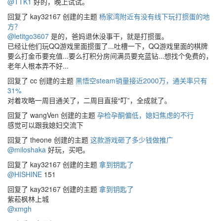
@TTK1
好的，晚上试试。
回复了 kay32167 创建的主题
杨家湾附近有没有线下玩打掼蛋的地
方？
@letitgo3607
是的，爸妈退休没事干，就是打掼蛋。
已经让他们玩QQ游戏里面掼蛋了...吐槽一下，QQ游戏里面的棋牌
要么打金币要充值...要么打积分房间满员要充蓝钻...想找个免费的，
老年人根本弄不好...
回复了 cc 创建的主题
黑悟空steam销量接近2000万，通关率只有
31%
对着攻略一周目通关了，二周目直接“叮”，全成就了。
回复了 wangVen 创建的主题
孕检孕酮偏低，媳妇焦虑的不行
感觉可以跟我媳妇交流下
回复了 theone 创建的主题
这款游戏砸了多少钱做推广
@miloshaka
好玩，买吧。
回复了 kay32167 创建的主题
拿到钥匙了
@HISHINE
151
回复了 kay32167 创建的主题
拿到钥匙了
紫菘枫林上城
@xmgh