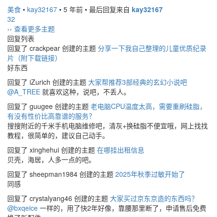
美食
•
kay32167
•
5 年前
•
最后回复来自
kay32167
32
›› 查看更多主题
回复列表
回复了 crackpear 创建的主题
分享一下我自己整理的儿童优质纪录
片（附下载链接）
好东西
回复了 iZurich 创建的主题
大家帮推荐3部经典的玄幻小说吧
@A_TREE
就喜欢这种，说吧，不丢人。
回复了 guugee 创建的主题
老电脑CPU温度太高，需要重刷硅脂，
有没有性价比高靠谱的服务？
搜搜附近的千米手机电脑维修吧，清灰+换硅脂不便宜哦，网上找找
教程，很简单的，建议自己动手。
回复了 xinghehui 创建的主题
在哪挂出租信息
贝壳，海居，人多一点的吧。
回复了 sheepman1984 创建的主题
2025年秋季过敏开始了
同感
回复了 crystalyang46 创建的主题
大家买过京东京造的东西吗？
@bxqeice
一样的，用了快2年好像，靠腰那里断了，申请售后免费