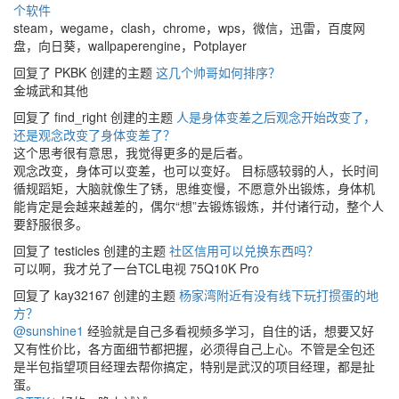
个软件
steam，wegame，clash，chrome，wps，微信，迅雷，百度网
盘，向日葵，wallpaperengine，Potplayer
回复了 PKBK 创建的主题
这几个帅哥如何排序？
金城武和其他
回复了 find_right 创建的主题
人是身体变差之后观念开始改变了，
还是观念改变了身体变差了？
这个思考很有意思，我觉得更多的是后者。
观念改变，身体可以变差，也可以变好。 目标感较弱的人，长时间
循规蹈矩，大脑就像生了锈，思维变慢，不愿意外出锻炼，身体机
能肯定是会越来越差的，偶尔“想”去锻炼锻炼，并付诸行动，整个人
要舒服很多。
回复了 testicles 创建的主题
社区信用可以兑换东西吗？
可以啊，我才兑了一台TCL电视 75Q10K Pro
回复了 kay32167 创建的主题
杨家湾附近有没有线下玩打掼蛋的地
方？
@sunshine1
经验就是自己多看视频多学习，自住的话，想要又好
又有性价比，各方面细节都把握，必须得自己上心。不管是全包还
是半包指望项目经理去帮你搞定，特别是武汉的项目经理，都是扯
蛋。