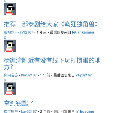
4
推荐一部泰剧给大家《疯狂独角兽》
影视剧
•
kay32167
•
1 年前
•
最后回复来自
letiankaimen
2
杨家湾附近有没有线下玩打掼蛋的地
方？
你问我答
•
kay32167
•
1 年前
•
最后回复来自
kay32167
6
拿到钥匙了
楼市房产
•
kay32167
•
2 年前
•
最后回复来自
h1huaqing