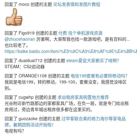
回复了 moco 创建的主题
论坛发表情和发图片教程
回复了 Figo919 创建的主题
付费 找个单机游戏资源
@zhucehaonan
厉害啊，大哥帮我也找一款游戏吧，是有百科的...
也比较老了。
https://baike.baidu.com/item/%E5%9C%A3%E8%AF%9E%E4%BB
回复了 duaiduai712 创建的主题
steam夏促大家都买了啥啊？
STEAM：CS2启动器
回复了 ORANGE1108 创建的主题
电信199套餐有必要转移动吗？
我就是电信199，转的移动，199-100，套餐没变，我感觉没啥区
别。
回复了 cugwhp 创建的主题
求出租房家具购置地方推荐
光谷附近新竹路那边的家都家具广场，在负一层，就是专门给出租
房用过，旁边青年城出租房很多都在这里买的。
回复了 guozaoke 创建的主题
过早客联合美的格力海尔等家电品
牌，暑期团购活动开始啦！
电视有吗？