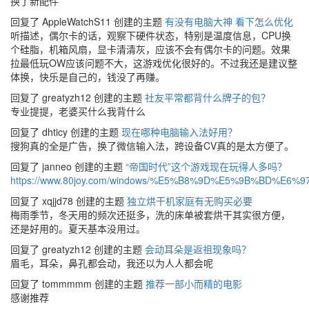
换了新配件
回复了 AppleWatchS11 创建的主题
有没有电脑大神 看下怎么优化
听描述，偶尔卡的话，观察下硬件状态，特别是温度信息，CPU换
个硅脂，机箱风扇，显卡清清灰，应该不会有偶尔卡的问题。效果
拉最低玩OW应该问题不大，这游戏优化很好的。不过我还是建议整
体换，快乐是自己的，钱没了再赚。
回复了 greatyzh12 创建的主题
社友平常都背什么牌子的包？
专业提提，老婆买什么我背什么
回复了 dhticy 创建的主题
现在哪种电脑输入法好用？
搜狗真的全是广告，换了微信输入法，跨设备CV真的是太方便了。
回复了 janneo 创建的主题
“帝国时代”这个游戏现在玩得人多吗？
https://www.80joy.com/windows/%E5%B8%9D%E5%9B%BD%E6
回复了 xqjjd78 创建的主题
独立烘干机家庭有无购买必要
梅雨季节，冬天用的频次还挺多，洗的床单被套烘干其实很方便，
还是好用的。夏天基本没用过。
回复了 greatyzh12 创建的主题
会动耳朵是返祖现象吗？
眉毛，耳朵，鼻孔都会动，我还以为人人都会呢
回复了 tommmmm 创建的主题
推荐一部小而精的电影
感谢推荐