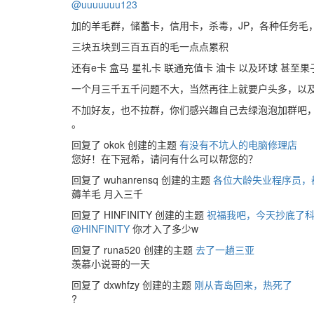
@uuuuuuu123
加的羊毛群，储蓄卡，信用卡，杀毒，JP，各种任务毛
三块五块到三百五百的毛一点点累积
还有e卡 盒马 星礼卡 联通充值卡 油卡 以及环球 甚至
一个月三千五千问题不大，当然再往上就要户头多，以
不加好友，也不拉群，你们感兴趣自己去绿泡泡加群吧，
。
回复了 okok 创建的主题
有没有不坑人的电脑修理店
您好！在下冠希，请问有什么可以帮您的？
回复了 wuhanrensq 创建的主题
各位大龄失业程序员，
薅羊毛 月入三千
回复了 HINFINITY 创建的主题
祝福我吧，今天抄底了
@HINFINITY
你才入了多少w
回复了 runa520 创建的主题
去了一趟三亚
羡慕小说哥的一天
回复了 dxwhfzy 创建的主题
刚从青岛回来，热死了
?