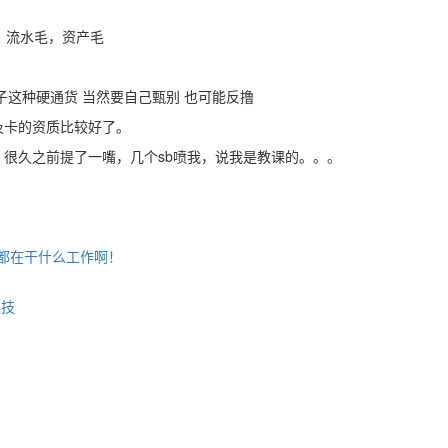
，流水毛，资产毛
果子这种硬通货 当然要自己甄别 也可能反撸
及卡的资质比较好了。
很久之前提了一嘴，几个sb喷我，说我是教课的。。。
都在干什么工作啊！
科技