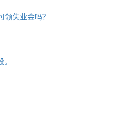
可领失业金吗？
段。