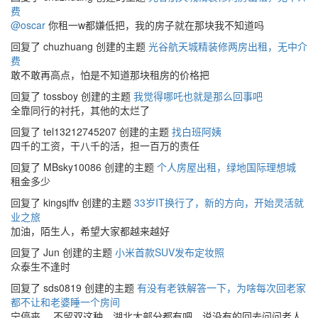
费
@oscar
你租一w都嫌低把，我的房子就在那块我不知道吗
回复了 chuzhuang 创建的主题
光谷航天城精装修两房出租，无中介
费
敢不敢再高点，怕是不知道那块租房的价格把
回复了 tossboy 创建的主题
我觉得哪吒也就是那么回事吧
全靠同行的衬托，其他的太烂了
回复了 tel13212745207 创建的主题
找白班阿姨
四千的工资，干八千的活，担一百万的责任
回复了 MBsky10086 创建的主题
个人房屋出租，绿地国际理想城
租金多少
回复了 kingsjffv 创建的主题
33岁IT换行了，新的方向，开始灵活就
业之旅
加油，陌生人，希望大家都越来越好
回复了 Jun 创建的主题
小米首款SUV发布定妆照
众泰生不逢时
回复了 sds0819 创建的主题
有没有老铁解答一下，为啥每次回老家
都不让和老婆睡一个房间
宁停丧， 不留双这种，湖北大部分都有吧，说没有的回去问问老人