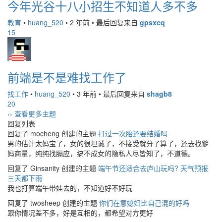
今年光谷十八小招生不知道人多不多
教育
•
huang_520
•
2 年前
•
最后回复来自
gpsxcq
15
前端是不是难找工作了
找工作
•
huang_520
•
3 年前
•
最后回复来自
shagb8
20
›› 查看更多主题
回复列表
回复了 mocheng 创建的主题
打过一次胎还要结婚吗
男的估计太妈宝了，女的很坦诚了，不接受就分了算了，还去找爹
妈商量，纯纯找膈应，搞不成女的隐私人尽皆知了，不道德。
回复了 Ginsanity 创建的主题
端午节还适合去庐山玩吗? 天气预报
三天都下雨
我也打算端午带娃去的，不知道好不好玩
回复了 twosheep 创建的主题
你们在意媳妇比自己混的好吗
跟你情况差不多，好是互相的，都希望对方更好