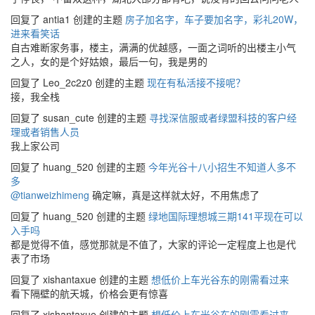
回复了 antia1 创建的主题
房子加名字，车子要加名字，彩礼20W，
进来看笑话
自古难断家务事，楼主，满满的优越感，一面之词听的出楼主小气
之人，女的是个好姑娘，最后一句，我是男的
回复了 Leo_2c2z0 创建的主题
现在有私活接不接呢？
接，我全栈
回复了 susan_cute 创建的主题
寻找深信服或者绿盟科技的客户经
理或者销售人员
我上家公司
回复了 huang_520 创建的主题
今年光谷十八小招生不知道人多不
多
@tianweizhimeng
确定嘛，真是这样就太好，不用焦虑了
回复了 huang_520 创建的主题
绿地国际理想城三期141平现在可以
入手吗
都是觉得不值，感觉那就是不值了，大家的评论一定程度上也是代
表了市场
回复了 xishantaxue 创建的主题
想低价上车光谷东的刚需看过来
看下隔壁的航天城，价格会更有惊喜
回复了 xishantaxue 创建的主题
想低价上车光谷东的刚需看过来