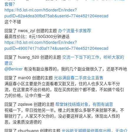
套餐？
https://h5.lot-ml.com/h5orderEn/index?
pudID=62a4dea30fbd75ab&userid=774e4521204eecad
这个不错
回复了 nwos_zyl 创建的主题
办个流量卡求推荐
最高性价比：8元150G300分钟通话
https://h5.lot-ml.com/h5orderEn/index?
pudID=490074171d0af174&userid=774e4521204eecad
回复了 huang_520 创建的主题
交流一下当下的工作，听听大家的
建议
@Benicer
有没有副业推荐的，我的几个副业做很久了，还是不咋地
回复了 man00 创建的主题
光谷满庭春二手房业主直售
满庭春小区主要是外立面看着又脏又丑，住的人也多又人车不分
流，在这里卖不出价格的，现在买房的别个都不傻，不如搞个吸引
力的价格，让中介推一波
回复了 zqsteve 创建的主题
帮堂妹找结婚对象，有图有诚意
祝福一下，早日找他另一半。楼上的发那么多聊不来就聊不来，不
聊就行了，人家又不欠你的，没必要这样说人家，体现出人性的
恶，没素质没道德的
回复了 chuzhuang 创建的主题
光谷航天城精装修两房出租，无中介