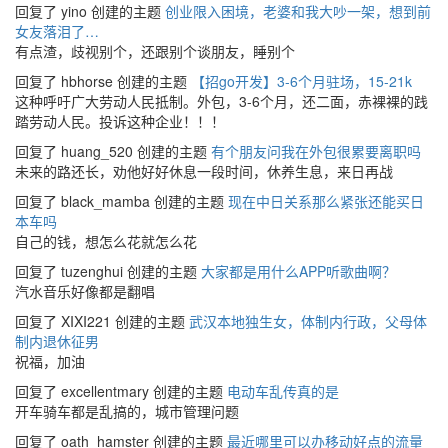
回复了 yino 创建的主题
创业限入困境，老婆和我大吵一架，想到前
女友落泪了…
有点渣，歧视别个，还跟别个谈朋友，睡别个
回复了 hbhorse 创建的主题
【招go开发】3-6个月驻场，15-21k
这种呼吁广大劳动人民抵制。外包，3-6个月，还二面，赤裸裸的践
踏劳动人民。投诉这种企业！！！
回复了 huang_520 创建的主题
有个朋友问我在外包很累要离职吗
未来的路还长，劝他好好休息一段时间，休养生息，来日再战
回复了 black_mamba 创建的主题
现在中日关系那么紧张还能买日
本车吗
自己的钱，想怎么花就怎么花
回复了 tuzenghui 创建的主题
大家都是用什么APP听歌曲啊？
汽水音乐好像都是翻唱
回复了 XIXI221 创建的主题
武汉本地独生女，体制内行政，父母体
制内退休征男
祝福，加油
回复了 excellentmary 创建的主题
电动车乱传真的是
开车骑车都是乱搞的，城市管理问题
回复了 oath_hamster 创建的主题
最近哪里可以办移动好点的流量