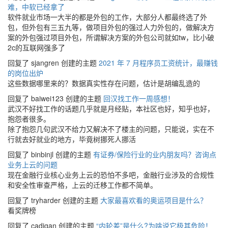
难，中软已经拿了
软件就业市场一大半的都是外包的工作，大部分人都最终选了外
包，但外包有三五九等，做项目外包的强过人力外包的，做解决方
案的外包强过项目外包，所谓解决方案的外包公司就如tw，比小破
2c的互联网强多了
回复了 sjangren 创建的主题
2021 年 7 月程序员工资统计，最赚钱
的岗位出炉
这些数据哪里来的？数据真实性存在问题，估计是胡编乱造的
回复了 baiwei123 创建的主题
回汉找工作一周感想！
武汉不好找工作的话题几乎就是月经贴，本社区也好，知乎也好，
抱怨者很多。
除了抱怨几句武汉不给力又解决不了楼主的问题，只能说，实在不
行就去好就业的地方，毕竟树挪死人挪活
回复了 binbinjl 创建的主题
有证券/保险行业的业内朋友吗？咨询点
业务上云的问题
现在金融行业核心业务上云的恐怕不多吧，金融行业涉及的合规性
和安全性审查严格，上云的迁移工作都不简单。
回复了 tryharder 创建的主题
大家最喜欢看的奥运项目是什么？
看奖牌榜
回复了 cadigan 创建的主题
“内轮差”是什么?为啥说它极其危险！