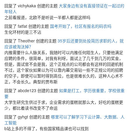
回复了 vichykaka 创建的主题
大家身边有没有直接领证在一起过的
年轻人
之前看报道，北欧不是听说一半都人都是这样吗
回复了 fatfat 创建的主题
国考开始了，社区有报名的码农吗
生化环材的是三不沾
回复了 Theother 创建的主题
35岁后还要到处投简历求职的人，就
应该被淘汰掉？
内推需要什么人脉关系，我随时可以内推任何陌生人，只要他满足
应聘的条件，很简单，对我有利呀，面试上了几千到几万的奖金，
但是，面试官不会是我，这个正规点的公司都会有这样的回避机制
不过，这个家伙如果以为可以靠内幕交易钻一些不正规公司的招聘
的空子，即使可以暂时得到高位，也是很难长久的，这种人心术不
正，不会长久。典型的贾布斯
回复了 abcde123 创建的主题
如果是打工，学历很重要，学校很重
要
大学生研究生供过于求，企业需求的蛋糕就那么大，好吃的蛋糕更
少，都比着读书改变不了命运
回复了 gyhgt 创建的主题
哪里可以了解学习下云计算、大数据、人
工智能
b站上多的不得了，有些国家精品课也可以找到