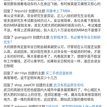
看到那些骑着电动车的人在身边飞驰，有时候真是又痛恨又担心的
回复了 feiyun22 创建的主题
同事考上了MBA ,
单从证书来讲，非全研究生是双证，正儿八经的研究生没毛病.
很多连研究生考试都没经历过人，妄议很简单，各位去看下那些名
校的MBA录取名单，其实大把大把的刷掉的很高分的人，考试难度
不说，考得上还得读的起，别人花几十万读名校的MBA也不是傻子
回复了 guanggu03 创建的主题
在职程序员，有必要考非全日制研
究生？
大的趋势肯定是非全日制会越来越受认可，尽管现在认可度还没那
么高，话说回来，就对现在很多人对非全有一些疑虑的时候，才是
上车的好时机，等大家都去考了，内卷就厉害了，想想毕竟不耽误
你工作赚钱，还可以拿学历，如果和全日制完全一样，谁还去读全
日制呢
回复了 sk110ys 创建的主题
买二手房还是新房
再等等吧，说不定明年再买少十几万
回复了 shop_eastOV 创建的主题
武汉有高品质住宅吗
武汉的高层住宅恐怕是国内大城市中最多最密集的了，中心城区大
把大把的30层以上的住宅，连郊区都是一样，藏龙岛本来很宜居的
地方，建一堆的高密住宅，远远望去，颇似武汉版的曼哈顿岛
回复了 solomon 创建的主题
5月20日，字节跳动创始人张一鸣发布