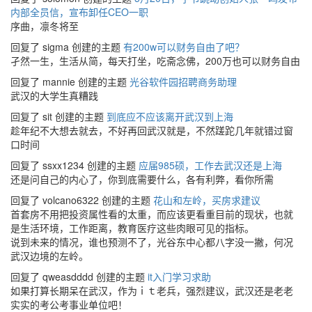
内部全员信，宣布卸任CEO一职
序曲，凛冬将至
回复了 sigma 创建的主题
有200w可以财务自由了吧？
孑然一生，生活从简，每天打坐，吃斋念佛，200万也可以财务自由
回复了 mannie 创建的主题
光谷软件园招聘商务助理
武汉的大学生真糟践
回复了 sit 创建的主题
到底应不应该离开武汉到上海
趁年纪不大想去就去，不好再回武汉就是，不然蹉跎几年就错过窗
口时间
回复了 ssxx1234 创建的主题
应届985硕，工作去武汉还是上海
还是问自己的内心了，你到底需要什么，各有利弊，看你所需
回复了 volcano6322 创建的主题
花山和左岭，买房求建议
首套房不用把投资属性看的太重，而应该更看重目前的现状，也就
是生活环境，工作距离，教育医疗这些肉眼可见的指标。
说到未来的情况，谁也预测不了，光谷东中心都八字没一撇，何况
武汉边境的左岭。
回复了 qweasdddd 创建的主题
it入门学习求助
如果打算长期呆在武汉，作为ｉｔ老兵，强烈建议，武汉还是老老
实实的考公考事业单位吧！