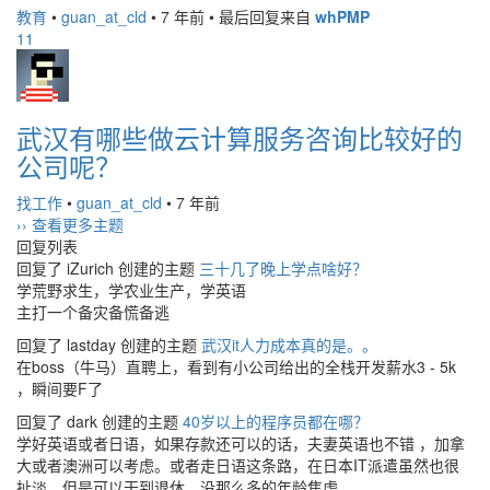
教育
•
guan_at_cld
•
7 年前
•
最后回复来自
whPMP
11
武汉有哪些做云计算服务咨询比较好的
公司呢？
找工作
•
guan_at_cld
•
7 年前
›› 查看更多主题
回复列表
回复了 iZurich 创建的主题
三十几了晚上学点啥好？
学荒野求生，学农业生产，学英语
主打一个备灾备慌备逃
回复了 lastday 创建的主题
武汉it人力成本真的是。。
在boss（牛马）直聘上，看到有小公司给出的全栈开发薪水3 - 5k
，瞬间要F了
回复了 dark 创建的主题
40岁以上的程序员都在哪？
学好英语或者日语，如果存款还可以的话，夫妻英语也不错 ，加拿
大或者澳洲可以考虑。或者走日语这条路，在日本IT派遣虽然也很
扯淡，但是可以干到退休，没那么多的年龄焦虑。