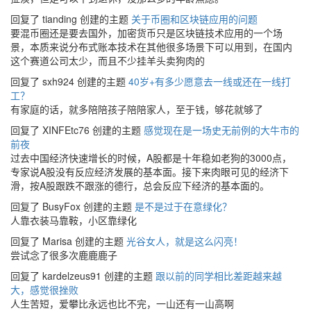
回复了 tianding 创建的主题
关于币圈和区块链应用的问题
要混币圈还是要去国外，加密货币只是区块链技术应用的一个场
景，本质来说分布式账本技术在其他很多场景下可以用到，在国内
这个赛道公司太少，而且不少挂羊头卖狗肉的
回复了 sxh924 创建的主题
40岁+有多少愿意去一线或还在一线打
工？
有家庭的话，就多陪陪孩子陪陪家人，至于钱，够花就够了
回复了 XINFEtc76 创建的主题
感觉现在是一场史无前例的大牛市的
前夜
过去中国经济快速增长的时候，A股都是十年稳如老狗的3000点，
专家说A股没有反应经济发展的基本面。接下来肉眼可见的经济下
滑，按A股跟跌不跟涨的德行，总会反应下经济的基本面的。
回复了 BusyFox 创建的主题
是不是过于在意绿化？
人靠衣装马靠鞍，小区靠绿化
回复了 Marisa 创建的主题
光谷女人，就是这么闪亮！
尝试念了很多次鹿鹿鹿子
回复了 kardelzeus91 创建的主题
跟以前的同学相比差距越来越
大，感觉很挫败
人生苦短，爱攀比永远也比不完，一山还有一山高啊