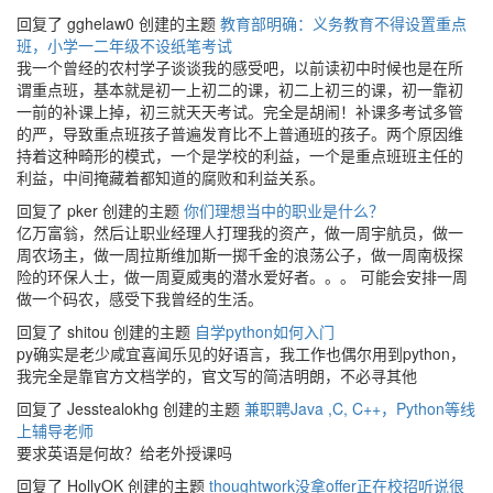
回复了 gghelaw0 创建的主题
教育部明确：义务教育不得设置重点
班，小学一二年级不设纸笔考试
我一个曾经的农村学子谈谈我的感受吧，以前读初中时候也是在所
谓重点班，基本就是初一上初二的课，初二上初三的课，初一靠初
一前的补课上掉，初三就天天考试。完全是胡闹！补课多考试多管
的严，导致重点班孩子普遍发育比不上普通班的孩子。两个原因维
持着这种畸形的模式，一个是学校的利益，一个是重点班班主任的
利益，中间掩藏着都知道的腐败和利益关系。
回复了 pker 创建的主题
你们理想当中的职业是什么？
亿万富翁，然后让职业经理人打理我的资产，做一周宇航员，做一
周农场主，做一周拉斯维加斯一掷千金的浪荡公子，做一周南极探
险的环保人士，做一周夏威夷的潜水爱好者。。。 可能会安排一周
做一个码农，感受下我曾经的生活。
回复了 shitou 创建的主题
自学python如何入门
py确实是老少咸宜喜闻乐见的好语言，我工作也偶尔用到python，
我完全是靠官方文档学的，官文写的简洁明朗，不必寻其他
回复了 Jesstealokhg 创建的主题
兼职聘Java ,C, C++，Python等线
上辅导老师
要求英语是何故？给老外授课吗
回复了 HollyOK 创建的主题
thoughtwork没拿offer正在校招听说很