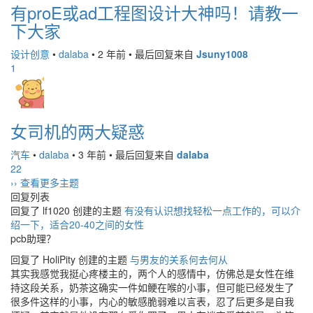
有proE或ad工程图设计大神吗！请教一
下大家
设计创意
•
dalaba
•
2 年前
•
最后回复来自
Jsuny1008
1
女司机的两大疑惑
汽车
•
dalaba
•
3 年前
•
最后回复来自
dalaba
22
›› 查看更多主题
回复列表
回复了 lf1020 创建的主题
有没有认识想找轻松一点工作的，可以介
绍一下，适合20-40之间的女性
pcb助理？
回复了 HoliPity 创建的主题
与男友的关系何去何从
其实我感觉我挺心疼楼主的，两个人的感情中，仿佛总是女性在维
持这段关系，奶茶这确实一件如鲠在喉的小事，但可能已经发生了
很多件这样的小事，内心的敏感脆弱难以言表，忍了后更多是自我