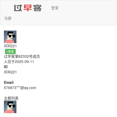
登录
注册
XIXI221
+关注
过早客第82332号成员
入住于2025-09-11
ID
XIXI221
Email
576973***@qq.com
主题列表