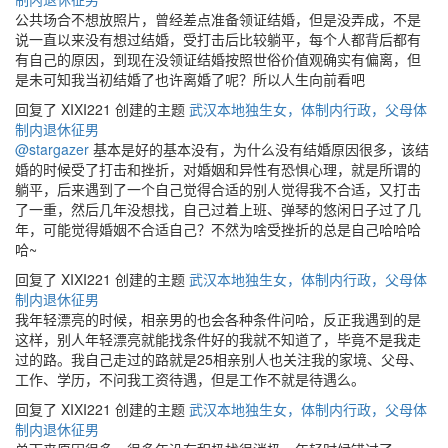
公共场合不想放照片，曾经差点准备领证结婚，但是没弄成，不是
说一直以来没有想过结婚，受打击后比较躺平，每个人都背后都有
有自己的原因，到现在没领证结婚按照世俗价值观确实有偏离，但
是未可知我当初结婚了也许离婚了呢？所以人生向前看吧
回复了 XIXI221 创建的主题
武汉本地独生女，体制内行政，父母体
制内退休征男
@stargazer
基本是好的基本没有，为什么没有结婚原因很多，该结
婚的时候受了打击和挫折，对婚姻和异性有恐惧心理，就是所谓的
躺平，后来遇到了一个自己觉得合适的别人觉得我不合适，又打击
了一重，然后几年没想找，自己过着上班、弹琴的悠闲日子过了几
年，可能觉得婚姻不合适自己？不然为啥受挫折的总是自己哈哈哈
哈~
回复了 XIXI221 创建的主题
武汉本地独生女，体制内行政，父母体
制内退休征男
我年轻漂亮的时候，相亲男的也会各种条件问哈，反正我遇到的是
这样，别人年轻漂亮就能找条件好的我就不知道了，毕竟不是我走
过的路。我自己走过的路就是25相亲别人也关注我的家境、父母、
工作、学历，不问我工资待遇，但是工作不就是待遇么。
回复了 XIXI221 创建的主题
武汉本地独生女，体制内行政，父母体
制内退休征男