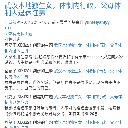
武汉本地独生女，体制内行政，父母体
制内退休征男
非诚勿扰
•
XIXI221
•
10 月前
•
最后回复来自
yunfeiyanlyy
103
›› 查看更多主题
回复列表
回复了 XIXI221 创建的主题
武汉本地独生女，体制内行政，父母体
制内退休征男
大家不用在意哈~我也没想着非要发帖子有结果~哈哈哈~只是向大家
说的，人生就是一种尝试和体验，谢谢了~
回复了 XIXI221 创建的主题
武汉本地独生女，体制内行政，父母体
制内退休征男
两房是两套房，光谷区域，但是几套房不是很重要，现在房子也不
贵了。。。自己住的而已。
回复了 XIXI221 创建的主题
武汉本地独生女，体制内行政，父母体
制内退休征男
我觉得婚姻不是很简单的事情，人不对的婚姻应该是牢笼，按照我
的价值观我是不想去民政局两次的。各有各的BUG吧
回复了 XIXI221 创建的主题
武汉本地独生女，体制内行政，父母体
制内退休征男