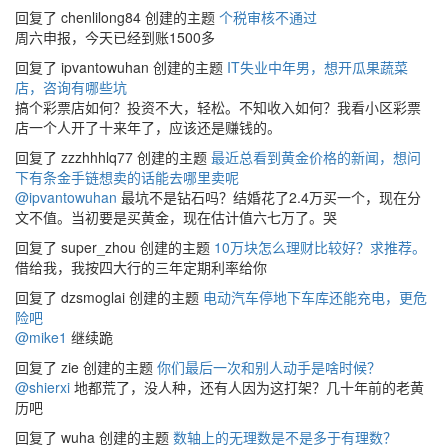
回复了 chenlilong84 创建的主题
个税审核不通过
周六申报，今天已经到账1500多
回复了 ipvantowuhan 创建的主题
IT失业中年男，想开瓜果蔬菜
店，咨询有哪些坑
搞个彩票店如何？投资不大，轻松。不知收入如何？我看小区彩票
店一个人开了十来年了，应该还是赚钱的。
回复了 zzzhhhlq77 创建的主题
最近总看到黄金价格的新闻，想问
下有条金手链想卖的话能去哪里卖呢
@ipvantowuhan
最坑不是钻石吗？结婚花了2.4万买一个，现在分
文不值。当初要是买黄金，现在估计值六七万了。哭
回复了 super_zhou 创建的主题
10万块怎么理财比较好？求推荐。
借给我，我按四大行的三年定期利率给你
回复了 dzsmoglai 创建的主题
电动汽车停地下车库还能充电，更危
险吧
@mike1
继续跪
回复了 zie 创建的主题
你们最后一次和别人动手是啥时候？
@shierxi
地都荒了，没人种，还有人因为这打架？几十年前的老黄
历吧
回复了 wuha 创建的主题
数轴上的无理数是不是多于有理数？