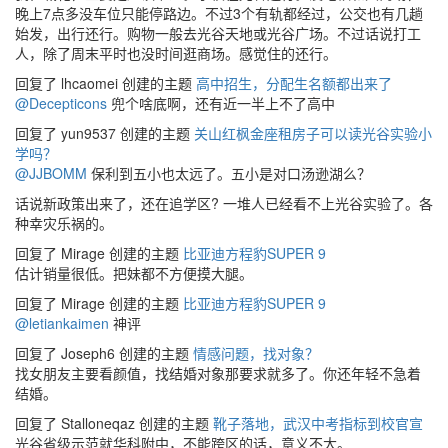
晚上7点多没车位只能停路边。不过3个有轨都经过，公交也有几趟
始发，出行还行。购物一般去光谷天地或光谷广场。不过话说打工
人，除了周末平时也没时间逛商场。感觉住的还行。
回复了 lhcaomei 创建的主题
高中招生，分配生名额都出来了
@Decepticons
兜个啥底啊，还有近一半上不了高中
回复了 yun9537 创建的主题
关山红枫金座租房子可以读光谷实验小
学吗？
@JJBOMM
保利到五小也太远了。五小是对口汤逊湖么？
话说新政策出来了，还在追学区? 一堆人已经看不上光谷实验了。各
种幸灾乐祸的。
回复了 Mirage 创建的主题
比亚迪方程豹SUPER 9
估计销量很低。把妹都不方便摸大腿。
回复了 Mirage 创建的主题
比亚迪方程豹SUPER 9
@letiankaimen
神评
回复了 Joseph6 创建的主题
情感问题，找对象？
找女朋友主要看颜值，找结婚对象那要求就多了。你还年轻不急着
结婚。
回复了 Stalloneqaz 创建的主题
靴子落地，武汉中考指标到校官宣
光谷省级示范就华科附中，不能跨区的话，意义不大。