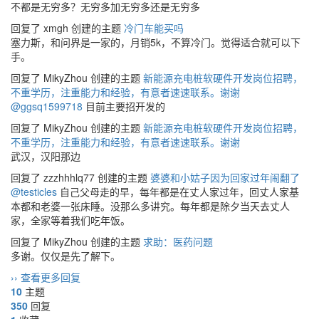
不都是无穷多？无穷多加无穷多还是无穷多
回复了 xmgh 创建的主题
冷门车能买吗
塞力斯，和问界是一家的，月销5k，不算冷门。觉得适合就可以下
手。
回复了 MikyZhou 创建的主题
新能源充电桩软硬件开发岗位招聘，
不重学历，注重能力和经验，有意者速速联系。谢谢
@ggsq1599718
目前主要招开发的
回复了 MikyZhou 创建的主题
新能源充电桩软硬件开发岗位招聘，
不重学历，注重能力和经验，有意者速速联系。谢谢
武汉，汉阳那边
回复了 zzzhhhlq77 创建的主题
婆婆和小姑子因为回家过年闹翻了
@testicles
自己父母走的早，每年都是在丈人家过年，回丈人家基
本都和老婆一张床睡。没那么多讲究。每年都是除夕当天去丈人
家，全家等着我们吃年饭。
回复了 MikyZhou 创建的主题
求助：医药问题
多谢。仅仅是先了解下。
›› 查看更多回复
10
主题
350
回复