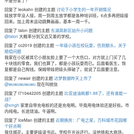
不是分家了？
回复了 leokahn 创建的主题
讨论下小学生的一年开销情况
娃放学早没人接，周一到周五放学都是各种培训班，6点多再把娃接
回来。加上周末运动跳舞画画，基本一周一千。
回复了 talon 创建的主题
东湖高新区幼升小问题
@talon
大概率分到又远又差的学校。
回复了 cc2019 创建的主题
一年级小孩在校玩耍，伤到额头，关于
赔偿问题
我家在小区被其它小朋友脸上要了一个大伤口，对方就上门买了几
十块钱的零食。我们也算了，都是小孩玩耍而已。后面看医生，恢
复都是自己掏钱。保姆带娃把娃头摔破了，就说了后面要注意。
回复了 newair 创建的主题
达梦数据昨天上市了
@wuwuwuwuwu
现在叫统信
回复了 t710442205 创建的主题
比亚迪油耗都1.88了，还有谁能一
战？
@xmgh
家里自带充电桩的还是充电啊。毕竟用电体验还是好些。市
内纯电。长途烧油。牛逼啊。
回复了 IceMan 创建的主题
近期换房：广电之家，万科城市花园哪
个好点啊
我住城花，主要是娃读书近。学校在光谷还行。没地铁和大商场，