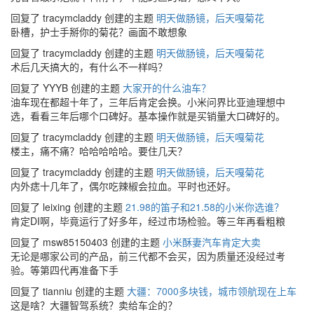
回复了 tracymcladdy 创建的主题
明天做肠镜，后天嘎菊花
卧槽，护士手掰你的菊花？画面不敢想象
回复了 tracymcladdy 创建的主题
明天做肠镜，后天嘎菊花
术后几天搞大的，有什么不一样吗？
回复了 YYYB 创建的主题
大家开的什么油车？
油车现在都超十年了，三年后肯定会换。小米问界比亚迪理想中
选，看看三年后哪个口碑好。基本操作就是买销量大口碑好的。
回复了 tracymcladdy 创建的主题
明天做肠镜，后天嘎菊花
楼主，痛不痛？哈哈哈哈哈。要住几天？
回复了 tracymcladdy 创建的主题
明天做肠镜，后天嘎菊花
内外痣十几年了，偶尔吃辣椒会拉血。平时也还好。
回复了 leixing 创建的主题
21.98的笛子和21.58的小米你选谁？
肯定DI啊，毕竟运行了好多年，经过市场检验。等三年再看粗粮
回复了 msw85150403 创建的主题
小米酥妻汽车肯定大卖
无论是哪家公司的产品，前三代都不会买，因为质量还没经过考
验。等第四代再准备下手
回复了 tianniu 创建的主题
大疆：7000多块钱，城市领航现在上车
这是啥？大疆智驾系统？卖给车企的？