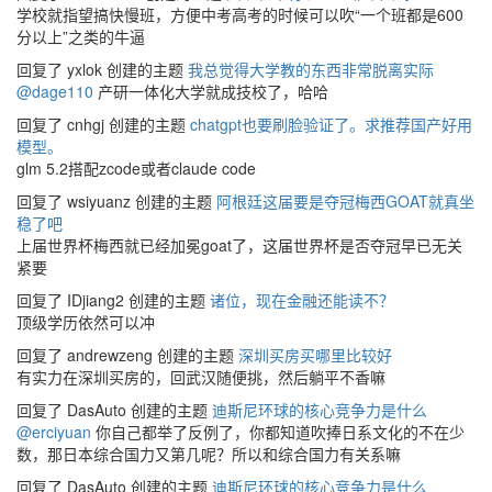
学校就指望搞快慢班，方便中考高考的时候可以吹“一个班都是600
分以上”之类的牛逼
回复了 yxlok 创建的主题
我总觉得大学教的东西非常脱离实际
@dage110
产研一体化大学就成技校了，哈哈
回复了 cnhgj 创建的主题
chatgpt也要刷脸验证了。求推荐国产好用
模型。
glm 5.2搭配zcode或者claude code
回复了 wsiyuanz 创建的主题
阿根廷这届要是夺冠梅西GOAT就真坐
稳了吧
上届世界杯梅西就已经加冕goat了，这届世界杯是否夺冠早已无关
紧要
回复了 IDjiang2 创建的主题
诸位，现在金融还能读不？
顶级学历依然可以冲
回复了 andrewzeng 创建的主题
深圳买房买哪里比较好
有实力在深圳买房的，回武汉随便挑，然后躺平不香嘛
回复了 DasAuto 创建的主题
迪斯尼环球的核心竞争力是什么
@erciyuan
你自己都举了反例了，你都知道吹捧日系文化的不在少
数，那日本综合国力又第几呢？所以和综合国力有关系嘛
回复了 DasAuto 创建的主题
迪斯尼环球的核心竞争力是什么