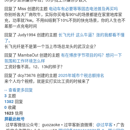
回复了 Miss 创建的主题
电动车有必要等等固态电池普及再买吗
你别听各大厂商吹牛，实际你买电车90%的场景都是在家里地库家
充，功率就7kw。不用纠结剩下10%不到的快充场景，你的人生也不
差那一点充电时间
回复了 Judy1994 创建的主题
长飞光纤 这么牛逼？涨的我都看不懂
了。
长飞光纤是不是第一个当上市场总龙头的武汉企业？
回复了 MambaOut 创建的主题
有在博彦字节项目的吗？想问一下
氛围和工作环境怎么样
工资好像不高，12、13k的样子？
回复了 dcy73676 创建的主题
2025年城市个税总额排名
来个人均个税榜，就是实打实比工资的时候来了
›› 查看更多回复
3
主题
1382
回复
0
收藏
1623
信用
屏蔽此帐号
过早客微信公众号：guozaoke
•
过早客新浪微博：
@过早客
•
广告