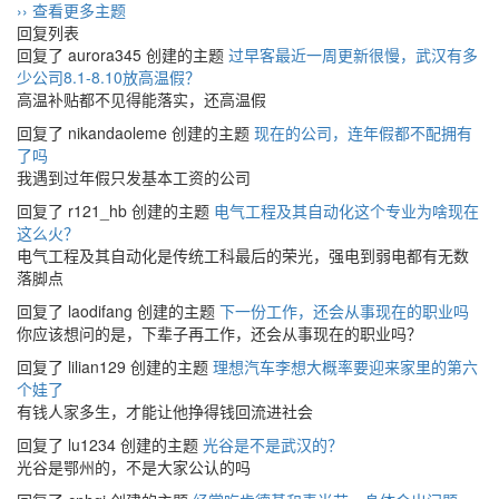
›› 查看更多主题
回复列表
回复了 aurora345 创建的主题
过早客最近一周更新很慢，武汉有多
少公司8.1-8.10放高温假？
高温补贴都不见得能落实，还高温假
回复了 nikandaoleme 创建的主题
现在的公司，连年假都不配拥有
了吗
我遇到过年假只发基本工资的公司
回复了 r121_hb 创建的主题
电气工程及其自动化这个专业为啥现在
这么火？
电气工程及其自动化是传统工科最后的荣光，强电到弱电都有无数
落脚点
回复了 laodifang 创建的主题
下一份工作，还会从事现在的职业吗
你应该想问的是，下辈子再工作，还会从事现在的职业吗？
回复了 lilian129 创建的主题
理想汽车李想大概率要迎来家里的第六
个娃了
有钱人家多生，才能让他挣得钱回流进社会
回复了 lu1234 创建的主题
光谷是不是武汉的？
光谷是鄂州的，不是大家公认的吗