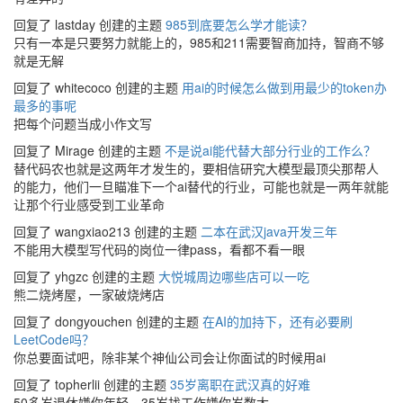
回复了 lastday 创建的主题
985到底要怎么学才能读？
只有一本是只要努力就能上的，985和211需要智商加持，智商不够
就是无解
回复了 whitecoco 创建的主题
用ai的时候怎么做到用最少的token办
最多的事呢
把每个问题当成小作文写
回复了 Mirage 创建的主题
不是说ai能代替大部分行业的工作么？
替代码农也就是这两年才发生的，要相信研究大模型最顶尖那帮人
的能力，他们一旦瞄准下一个ai替代的行业，可能也就是一两年就能
让那个行业感受到工业革命
回复了 wangxiao213 创建的主题
二本在武汉java开发三年
不能用大模型写代码的岗位一律pass，看都不看一眼
回复了 yhgzc 创建的主题
大悦城周边哪些店可以一吃
熊二烧烤屋，一家破烧烤店
回复了 dongyouchen 创建的主题
在AI的加持下，还有必要刷
LeetCode吗？
你总要面试吧，除非某个神仙公司会让你面试的时候用ai
回复了 topherlii 创建的主题
35岁离职在武汉真的好难
50多岁退休嫌你年轻，35岁找工作嫌你岁数大