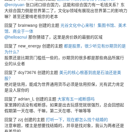
@erciyuan
张口闭口综合国力，这能和综合国力有一毛钱关系？东
大综合国力倒是世界第二了，文化ip领域有展现出世界第二的影响力
嘛？甚至还要啃老祖宗的老本
回复了 brainwang 创建的主题
光谷文化中心来啦！集图书馆、美术
馆、商业于一体
@helloscnul
那你猜错了，这里是房价跌的最狠的区域
回复了 new_energy 创建的主题
都是股票，很少听见有炒期货的是
为什么？
股票还是比期货门槛低一些的，炒期货的很多都是那些商品所属行
业的从业者
回复了 dcy73676 创建的主题
美元的核心根基到底是石油还是美
股？
绝对是信用，能成为世界通用货币必须是信用担保，光有武力肯定
是没人尿你的
回复了 adrian_L 创建的主题
大家有五一戒断感吗
家里蹲的话没有戒断感，如果是出去玩感觉就很强烈，总会回想起
假期第一天在哪、干嘛，第二天在哪、干嘛等等
回复了 zzj 创建的主题
打听一下，现在都怎么找个结婚的
注意审题，楼主是想要找结婚的，并非是找对象，我认为两者还是
有差异的