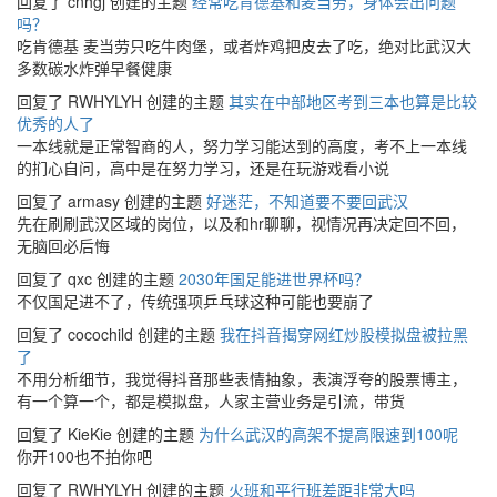
回复了 cnhgj 创建的主题
经常吃肯德基和麦当劳，身体会出问题
吗？
吃肯德基 麦当劳只吃牛肉堡，或者炸鸡把皮去了吃，绝对比武汉大
多数碳水炸弹早餐健康
回复了 RWHYLYH 创建的主题
其实在中部地区考到三本也算是比较
优秀的人了
一本线就是正常智商的人，努力学习能达到的高度，考不上一本线
的扪心自问，高中是在努力学习，还是在玩游戏看小说
回复了 armasy 创建的主题
好迷茫，不知道要不要回武汉
先在刷刷武汉区域的岗位，以及和hr聊聊，视情况再决定回不回，
无脑回必后悔
回复了 qxc 创建的主题
2030年国足能进世界杯吗？
不仅国足进不了，传统强项乒乓球这种可能也要崩了
回复了 cocochild 创建的主题
我在抖音揭穿网红炒股模拟盘被拉黑
了
不用分析细节，我觉得抖音那些表情抽象，表演浮夸的股票博主，
有一个算一个，都是模拟盘，人家主营业务是引流，带货
回复了 KieKie 创建的主题
为什么武汉的高架不提高限速到100呢
你开100也不拍你吧
回复了 RWHYLYH 创建的主题
火班和平行班差距非常大吗