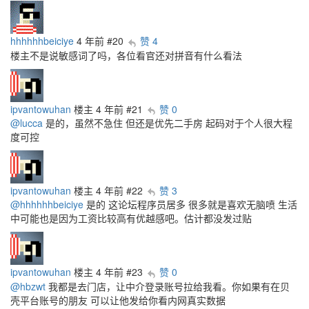
hhhhhhbeiciye
4 年前
#20
赞 4
楼主不是说敏感词了吗，各位看官还对拼音有什么看法
ipvantowuhan
楼主
4 年前
#21
赞 0
@lucca
是的，虽然不急住 但还是优先二手房 起码对于个人很大程
度可控
ipvantowuhan
楼主
4 年前
#22
赞 3
@hhhhhhbeiciye
是的 这论坛程序员居多 很多就是喜欢无脑喷 生活
中可能也是因为工资比较高有优越感吧。估计都没发过贴
ipvantowuhan
楼主
4 年前
#23
赞 0
@hbzwt
我都是去门店，让中介登录账号拉给我看。你如果有在贝
壳平台账号的朋友 可以让他发给你看内网真实数据