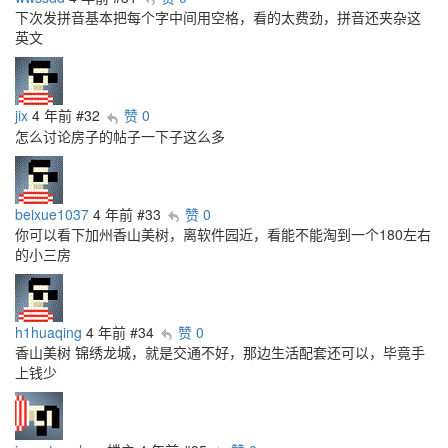
下次发拼音基本把每个字中间用空格，看的太费劲，拼音还夹杂这
英文
jix
4 年前
#32
赞 0
怎么讨论房子的帖子一下子这么多
beixue1037
4 年前
#33
赞 0
你可以看下加州香山美树，离软件园近，看能不能淘到一个180左右
的小三房
h1huaqing
4 年前
#34
赞 0
香山美树 锦绣龙城，就是交通不好，那边生活配套还可以，毕竟手
上钱少