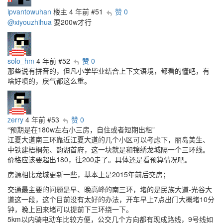
ipvantowuhan
楼主
4 年前
#51
赞 0
@xiyouzhihua
要200w才行
solo_hm
4 年前
#52
赞 0
那些说有拼音的，但凡小学毕业结合上下文语境，都看的懂吧，有
啥好喷的，戾气都这么重。
zerry
4 年前
#53
赞 0
“预期是在180w左右小三房，自住或者短期出租”
江夏大道南三环靠近江夏大道的几个小区可以考虑下，丽岛美生、
中铁建梧桐苑、韵湖首府，这一块就是和锦绣龙城隔一个三环线。
价格应该要超出180，往200走了。具体还是看预算情况吧。
房源相比龙城更新一些，基本上是2015年前后交房；
交通最主要的问题是早、晚高峰的南三环，堵的是民族大道-光谷大
道这一段，这个目前没有太好的办法，开车早上7点出门大概堵10分
钟，晚上回来堵可以提前下三环绕一下。
5km以内骑电动车比较方便，公交几个方向都有现成路线，9号线如