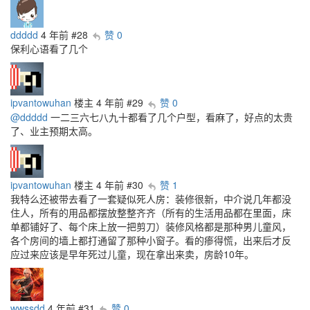
ddddd
4 年前
#28
赞 0
保利心语看了几个
ipvantowuhan
楼主
4 年前
#29
赞 0
@ddddd
一二三六七八九十都看了几个户型，看麻了，好点的太贵
了、业主预期太高。
ipvantowuhan
楼主
4 年前
#30
赞 1
我特么还被带去看了一套疑似死人房：装修很新，中介说几年都没
住人，所有的用品都摆放整整齐齐（所有的生活用品都在里面，床
单都铺好了、每个床上放一把剪刀）装修风格都是那种男儿童风，
各个房间的墙上都打通留了那种小窗子。看的瘆得慌，出来后才反
应过来应该是早年死过儿童，现在拿出来卖，房龄10年。
wwssdd
4 年前
#31
赞 0