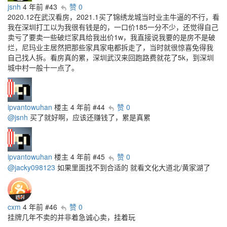
jsnh
4 年前
#43
赞 0
2020.12在武汉看房，2021.1买了锦绣龙城当时业主牛逼的不行，看
我在深圳打工以为我很有钱是的，一口价185一分不少，还觉得自己
卖亏了要卖一些破烂家具给我出价1w，我直接说我要的是房不是破
烂，尼玛业主居然把那些家具家电都拆走了，当时就很惊喜免得我
自己找人拆。看房真的累，深圳武汉来回跑路费就花了5k，到深圳
城中村一般十一点了。
ipvantowuhan
楼主
4 年前
#44
赞 0
@jsnh
买了就好啊，应该还赚钱了，累是真累
ipvantowuhan
楼主
4 年前
#45
赞 0
@jacky098123
如果里面找不到合适的 就看文化大道北/黄家湖了
cxm
4 年前
#46
赞 0
挂牌几年不卖的并非着急诚心卖，挂着玩