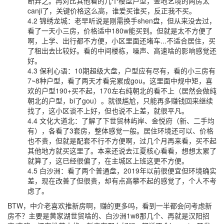
断弃之。再对比其他看的几个楼盘户型，金地艺境的两房太
canji了，关键价格这么高，谁爱买谁买，反正我不买。
4.2 锦绣龙城：老早听说是刚需换手shen盘，但从来没去过，
看了一天小三房，价格适中180w能买到。但就是太不方便了
啊，上学、出行都不方便，小区里面还堵车...不适合居住，买
了租出去比较好。看的中间楼栋，噪声、高速啥的影响感觉还
好。
4.3 保利心语：10期超级大盘，户型应有尽有，看的小三房有
7~8种户型，看了两天才看完累成gou。这里面中规中矩，喜
欢的户型190+买不起，170左右纯朝北的看不上（居然会做纯
朝北的户型，bi了gou）。就很尴尬，只能再多赚钱回来继续
找了，这小区谈不上好，但也说不上差，就很平凡。
4.4 文化大道北：了解了下世贸林屿岸、金悦府（新、二手均
有），各看了3套房，整体感觉一般。居住环境还可以、价格
也不贵，但就是配套不行不方便啊，过几个月再来看，买不起
其他地方就买这里了。本来还说去江夏核心看看，想想太累了
就算了，这已经很偏了，在主城区上班这更不方便。
4.5 白沙洲：看了两个普通盘，2019年以前很便宜但环境确实
差，现在改善了但很贵，却有点高攀不起的感觉了，个人不考
虑了。
BTW，中介老喜欢推新房啊，赚的更多吗，看到一半都会问考虑新
房不？主要是黄家湖世贸啥的、白沙洲1w8那几个、再就是汉阳招