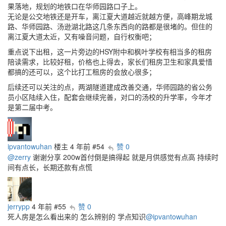
果落地，规划的地铁口在华师园路口子上。
无论是公交地铁还是开车，离江夏大道越近就越方便，高峰期龙城
路、华师园路、汤逊湖北路这几条东西向的路都是很堵的。但住的
离江夏大道太近，又有噪音问题，自行权衡吧；
重点说下出租，这一片旁边的HSY附中和枫叶学校有相当多的租房
陪读需求，比较好租，价格也上得去，家长们租房卫生和家具爱惜
都搞的还可以，这个比打工租房的会放心很多；
后续还可以关注的点，两湖隧道建成改善交通，华师园路的省公务
员小区陆续入住，配套会继续完善，对口的汤校的升学率，今年才
是第二届中考。
ipvantowuhan
楼主
4 年前
#54
赞 0
@zerry
谢谢分享 200w首付倒是搞得起 就是月供感觉有点高 持续时
间有点长，长期还款有点慌
jerrypp
4 年前
#55
赞 0
死人房是怎么看出来的 怎么辨别的 学点知识
@ipvantowuhan