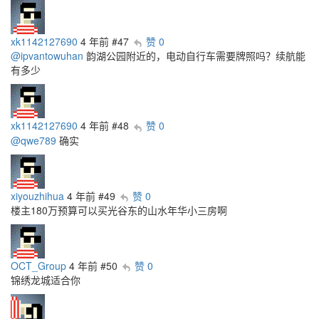
xk1142127690
4 年前
#47
赞 0
@ipvantowuhan
韵湖公园附近的，电动自行车需要牌照吗？续航能
有多少
xk1142127690
4 年前
#48
赞 0
@qwe789
确实
xiyouzhihua
4 年前
#49
赞 0
楼主180万预算可以买光谷东的山水年华小三房啊
OCT_Group
4 年前
#50
赞 0
锦绣龙城适合你