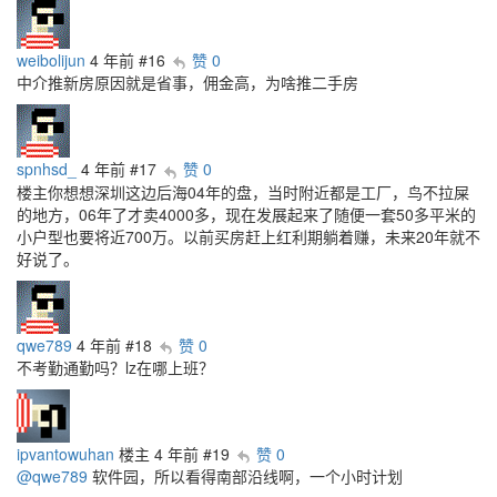
weibolijun
4 年前
#16
赞 0
中介推新房原因就是省事，佣金高，为啥推二手房
spnhsd_
4 年前
#17
赞 0
楼主你想想深圳这边后海04年的盘，当时附近都是工厂，鸟不拉屎
的地方，06年了才卖4000多，现在发展起来了随便一套50多平米的
小户型也要将近700万。以前买房赶上红利期躺着赚，未来20年就不
好说了。
qwe789
4 年前
#18
赞 0
不考勤通勤吗？lz在哪上班？
ipvantowuhan
楼主
4 年前
#19
赞 0
@qwe789
软件园，所以看得南部沿线啊，一个小时计划