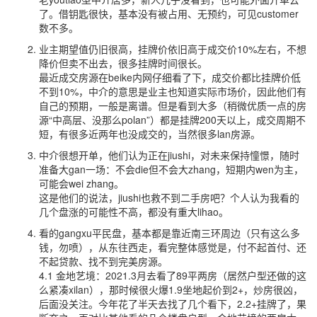
了。借钥匙很快，基本没有被占用、无预约，可见customer
数不多。
业主期望值仍旧很高，挂牌价依旧高于成交价10%左右，不想
降价但卖不出去，很多挂牌时间很长。
最近成交房源在beike内网仔细看了下，成交价都比挂牌价低
不到10%，中介的意思是业主也知道实际市场价，因此他们有
自己的预期，一般是离谱。但是看到大多（稍微优质一点的房
源“中高层、没那么polan”）都是挂牌200天以上，成交周期不
短，有很多近两年也没成交的，当然很多lan房源。
中介很想开单，他们认为正在jiushi，对未来保持憧憬，随时
准备大gan一场：不会die但不会大zhang，短期内wen为主，
可能会wei zhang。
这是他们的说法，jiushi也救不到二手房吧？个人认为我看的
几个盘涨的可能性不高，都没有重大lihao。
看的gangxu平民盘，基本都是靠近南三环周边（只有这么多
钱，勿喷），从东往西走，看完整体感觉是，付不起首付、还
不起贷款、找不到完美房源。
4.1 金地艺境：2021.3月去看了89平两房（居然户型还做的这
么紧凑xilan），那时候很火爆1.9坐地起价到2+，炒房很凶，
后面没关注。今年花了半天去找了几个看下，2.2+挂牌了，果