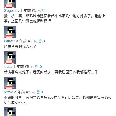
Gogokitty
4 年前
#3
赞 1
投二楼一票，起码城市建面看起来比那几个地方好多了，也能上
学，上面几个感觉就保利还行
Inflater
4 年前
#4
赞 8
这拼音夹的我人麻了
lucca
4 年前
#5
赞 0
新房等房太难了，我买的新房，再我后面买的我都推荐二手
hbzwt
4 年前
#6
赞 0
不错的分享，有啥靠谱看房app推荐吗？比如展示的都是真实房源和
实际成交价格。