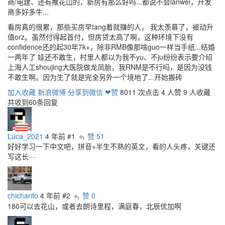
商/电建、还有推花山的，新房有那么好吗...都说不会lanwei，开发
商多好多牛...
看房真的很累，那些买房早tang着就赚的人， 我太羡慕了，被动升
值orz。虽然付得起首付，但房贷太高了啊，这种环境下没有
confidence还的起30年7k+，除非RMB像那啥guo一样当手纸...结婚
一两年了 娃还不敢生，村里人都以为我不yu、不ju纷纷表示要介绍
上海人工shoujing大医院做龙凤胎，我RNM是不行吗，是因为没钱
不敢生啊。因为生了就是完全另外一个境地了...开始搬砖
加入收藏
新浪微博
分享到微信
❤赞
8011 次点击
4 人赞
9 人收藏
共收到60条回复
Luca_2021
4 年前
#1
赞 51
好好学习一下中文吧，拼音+半生不熟的英文，看的人头疼，关键还
写这长····
chicharito
4 年前
#2
赞 0
180可以去花山，或者去朗诗里程，满庭春，北辰优加啊