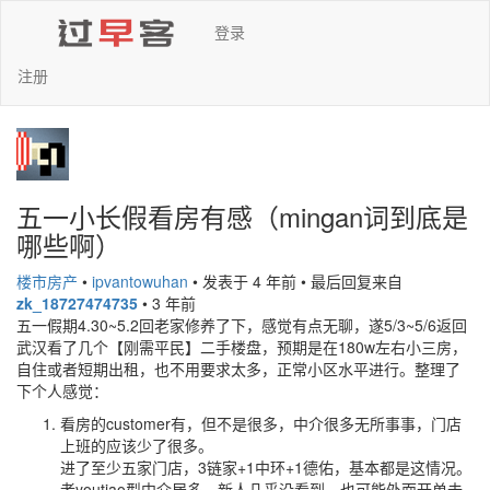
登录
注册
五一小长假看房有感（mingan词到底是
哪些啊）
楼市房产
•
ipvantowuhan
•
发表于 4 年前
•
最后回复来自
zk_18727474735
•
3 年前
五一假期4.30~5.2回老家修养了下，感觉有点无聊，遂5/3~5/6返回
武汉看了几个【刚需平民】二手楼盘，预期是在180w左右小三房，
自住或者短期出租，也不用要求太多，正常小区水平进行。整理了
下个人感觉：
看房的customer有，但不是很多，中介很多无所事事，门店
上班的应该少了很多。
进了至少五家门店，3链家+1中环+1德佑，基本都是这情况。
老youtiao型中介居多，新人几乎没看到，也可能外面开单去