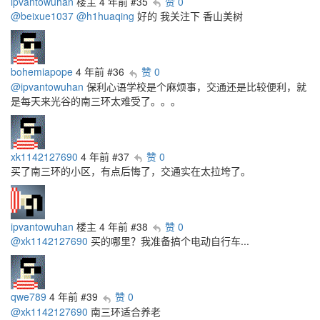
ipvantowuhan
楼主
4 年前
#35
赞 0
@beixue1037
@h1huaqing
好的 我关注下 香山美树
bohemiapope
4 年前
#36
赞 0
@ipvantowuhan
保利心语学校是个麻烦事，交通还是比较便利，就
是每天来光谷的南三环太难受了。。。
xk1142127690
4 年前
#37
赞 0
买了南三环的小区，有点后悔了，交通实在太拉垮了。
ipvantowuhan
楼主
4 年前
#38
赞 0
@xk1142127690
买的哪里？我准备搞个电动自行车...
qwe789
4 年前
#39
赞 0
@xk1142127690
南三环适合养老