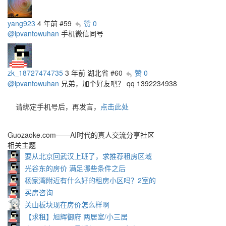
yang923
4 年前
#59
赞 0
@ipvantowuhan
手机微信同号
zk_18727474735
3 年前
湖北省
#60
赞 0
@ipvantowuhan
兄弟，加个好友吧？ qq 1392234938
请绑定手机号后，再发言，
点击此处
Guozaoke.com——AI时代的真人交流分享社区
相关主题
要从北京回武汉上班了，求推荐租房区域
光谷东的房价 满足哪些条件之后
杨家湾附近有什么好的租房小区吗？2室的
买房咨询
关山板块现在房价怎么样啊
【求租】旭辉御府 两居室/小三居