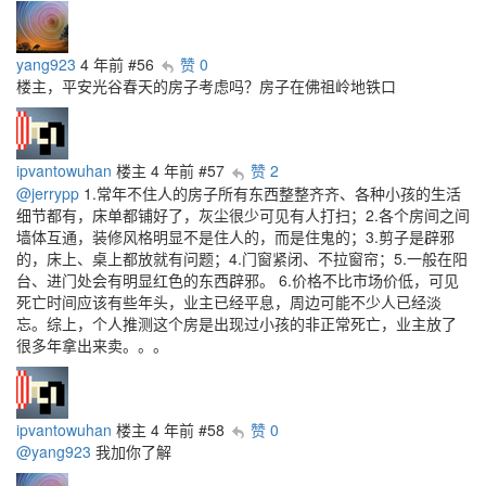
yang923
4 年前
#56
赞 0
楼主，平安光谷春天的房子考虑吗？房子在佛祖岭地铁口
ipvantowuhan
楼主
4 年前
#57
赞 2
@jerrypp
1.常年不住人的房子所有东西整整齐齐、各种小孩的生活
细节都有，床单都铺好了，灰尘很少可见有人打扫；2.各个房间之间
墙体互通，装修风格明显不是住人的，而是住鬼的；3.剪子是辟邪
的，床上、桌上都放就有问题；4.门窗紧闭、不拉窗帘；5.一般在阳
台、进门处会有明显红色的东西辟邪。 6.价格不比市场价低，可见
死亡时间应该有些年头，业主已经平息，周边可能不少人已经淡
忘。综上，个人推测这个房是出现过小孩的非正常死亡，业主放了
很多年拿出来卖。。。
ipvantowuhan
楼主
4 年前
#58
赞 0
@yang923
我加你了解