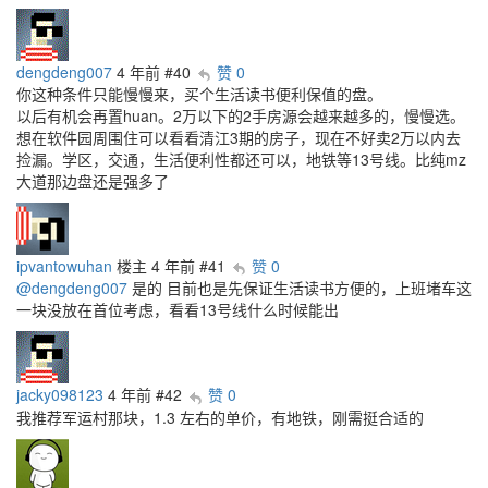
dengdeng007
4 年前
#40
赞 0
你这种条件只能慢慢来，买个生活读书便利保值的盘。
以后有机会再置huan。2万以下的2手房源会越来越多的，慢慢选。
想在软件园周围住可以看看清江3期的房子，现在不好卖2万以内去
捡漏。学区，交通，生活便利性都还可以，地铁等13号线。比纯mz
大道那边盘还是强多了
ipvantowuhan
楼主
4 年前
#41
赞 0
@dengdeng007
是的 目前也是先保证生活读书方便的，上班堵车这
一块没放在首位考虑，看看13号线什么时候能出
jacky098123
4 年前
#42
赞 0
我推荐军运村那块，1.3 左右的单价，有地铁，刚需挺合适的