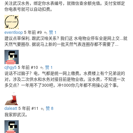
关注武汉水务，绑定你水表编号，就微信查余额充值。支付宝绑定
你电表号就可以自动扣费。
eventloop
5 年前
#9
赞 1
建议点草保利, 跟武汉啥关系? 我们这 水电物业停车全是网上交...就
天然气要圈存, 据说马上新的一批天然气表连圈存都不需要了...
cjhgy5
5 年前
#10
赞 1
说话不过脑子？电，气都是统一网上缴费。水费楼上有个兄弟说的
对，涉及二次供水和水务对接目前是物业收。没水费，不知道一次
多交点？一年用不了300吧，冲1000你几年都不用操心这个事。
daleatt
5 年前
#11
赞 8
我家即武汉。