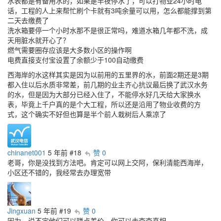
水表都是有备用水的，如果是半夜停水了，可以打物业24小时电
话，工程的人上来帮忙刷个卡就有3吨余量可以用，怎么都能撑到第
二天去缴费了
洗水箱要停一个小时水那不是很正常吗，难道水箱几年都不洗，成
天用脏水就开心了？
燃气需要圈存应该是大多数小区的操作啊
电费直接支付宝设置了余额少于100自动缴费
西海岸的水这样其实是因为以前用的五里界的水，前面2期还是3期
都入住以后水质非常差，前几期的业主齐心抗议最后换了武汉水务
的水，但是因为大部分已经入住了，不能停水好几天给大家换水
表，毕竟上千户真的是个大工程，所以还是沿用了物业收费的方
式，这个确实不好但也算是半个前人栽树后人乘凉了
chinanet001
5 年前
#18
赞 0
老哥，你是没找到方法吧。肯定可以网上交阿，保利清能西海岸，
小区还不错的，我经常去办理宽带
Jingxuan
5 年前
#19
赞 0
因为…说不定他们可以赚点差价，你可以去查查真相