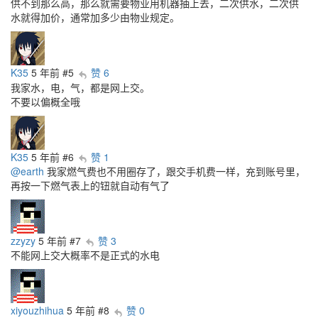
供不到那么高，那么就需要物业用机器抽上去，二次供水，二次供
水就得加价，通常加多少由物业规定。
K35
5 年前
#5
赞 6
我家水，电，气，都是网上交。
不要以偏概全哦
K35
5 年前
#6
赞 1
@earth
我家燃气费也不用圈存了，跟交手机费一样，充到账号里，
再按一下燃气表上的钮就自动有气了
zzyzy
5 年前
#7
赞 3
不能网上交大概率不是正式的水电
xiyouzhihua
5 年前
#8
赞 0