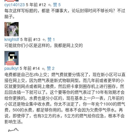
cyc140123
5 年前
#12
赞 5
每次这样写标题的，都是 不嫌事大，论坛封得时间不够长吗？不过
脑子。
knightdf
5 年前
#13
赞 1
可能就你们小区是这样的，我都是网上交的
paulkiyt
5 年前
#14
赞 2
电费都是自己在zfb上交；燃气费就要分情况了，现在新小区可以直
接在网上交，因为燃气表是新式物联网型。而几年前或者更早的小
区就要到网点或者网上缴费，然后把卡拿到圈存机上进行圈存，然
后回去插一下就可以了。这个要等你的燃气表过了10年有效期才会
给你更换的。水费也是分小区的，现在基本上一户一表，几年前的
小区还是物业集中收水费。你太不淡定了，你一年充个1000的燃气
费，500的水费，都足够你用的。根本不会因为欠费停气停水。再
说，即使停了，也有3立方的水，5立方的燃气给你应急，根本不会
影响生活。