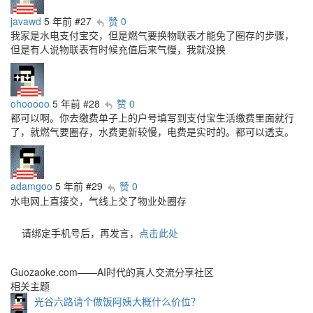
javawd
5 年前
#27
赞 0
我家是水电支付宝交，但是燃气要换物联表才能免了圈存的步骤，
但是有人说物联表有时候充值后来气慢，我就没换
ohooooo
5 年前
#28
赞 0
都可以啊。你去缴费单子上的户号填写到支付宝生活缴费里面就行
了，就燃气要圈存，水费更新较慢，电费是实时的。都可以透支。
adamgoo
5 年前
#29
赞 0
水电网上直接交，气线上交了物业处圈存
请绑定手机号后，再发言，
点击此处
Guozaoke.com——AI时代的真人交流分享社区
相关主题
光谷六路请个做饭阿姨大概什么价位？