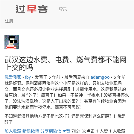
登录
注册
武汉这边水费、电费、燃气费都不能网
上交的吗
我爱我家
•
fby
•
发表于 5 年前
•
最后回复来自
adamgoo
•
5 年前
就是好奇。保利清能西海岸这个小区是这样的，只能去物业现场
交，而且交完还必须让物业来楼层刷卡才能使用水，这是我见过的
最原始、最**的了！简直了！如果一不留神，半夜水卡没钱直接停水
了，没法洗澡洗脸，这是人干出来的事？！甚至有时候物业会因为
他们要洗水箱而半夜停水，简直不可思议！
不知道武汉其他地方是不是也这样？还是就保利这么奇葩？！我是
醉了
加入收藏
新浪微博
分享到微信
❤赞
7021 次点击
1 人赞
1 人收藏