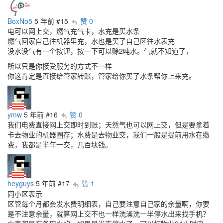
BoxNo5
5 年前
#15
赞 0
电可以网上交，燃气充气卡，水充是买水条
燃气回家自己往机器里充，水也是买了自己区往水表充
没水没气有一个按钮，按一下可以赊2吨水。气就不知道了，
所以只是你接受服务的方式不一样
你这肯定是直接给管家转账，管家给你买了水条帮你上来充。
ymw
5 年前
#16
赞 0
我们电费直接网上交即时到账；天然气也可以网上交，但是要拿着
卡去物业的机器圈存；水费是去物业交，我们一般是提前用水在缴
费，我都是半年一交，几百块钱。
heyguys
5 年前
#17
赞 1
同小区表示
区管每个月都会发水费明细表，自己要注意自己家的余量啊，你要
是不注意余量，就算网上交不也一样洗澡洗一半停水出来找手机？