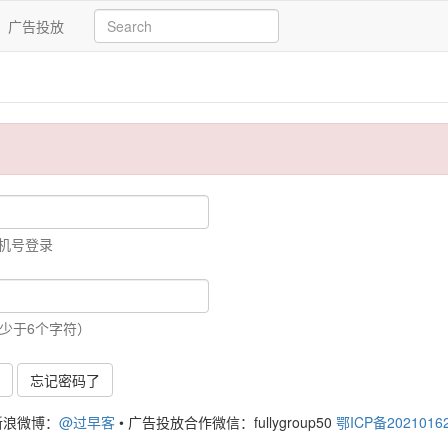
广告投放
手机号登录
少于6个字符）
号
忘记密码了
新浪微博：
@过早客
•
广告投放合作微信：fullygroup50
鄂ICP备2021016