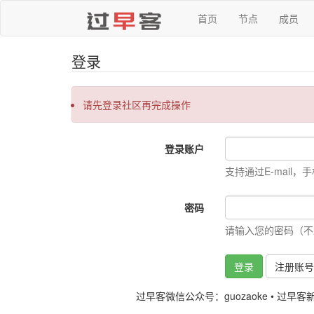
首页
节点
成员
登录
请先登录社区再完成操作
登录账户
支持通过E-mail，
密码
请输入您的密码（不
登录
注册账
过早客微信公众号：guozaoke
•
过早客