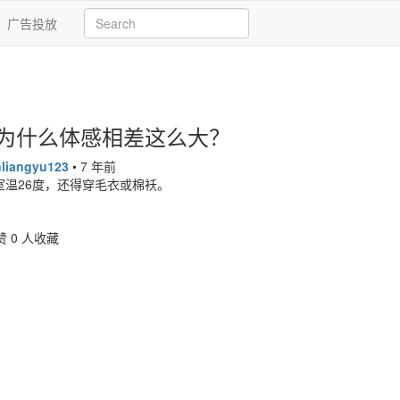
广告投放
，为什么体感相差这么大？
liangyu123
•
7 年前
室温26度，还得穿毛衣或棉袄。
赞
0 人收藏