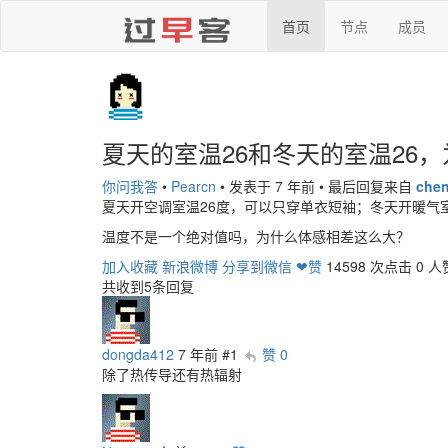
首页
节点
成员
夏天的室温26和冬天的室温26
你问我答
•
Pearcn
•
发表于 7 年前
•
最后回复来自
chen
夏天开空调室温26度，可以只穿单衣短袖；冬天开暖气
温度不是一个绝对值吗，为什么体感相差这么大？
加入收藏
新浪微博
分享到微信
❤赞
14598 次点击
0 人
共收到5条回复
dongda412
7 年前
#1
赞 0
除了热传导还有热辐射