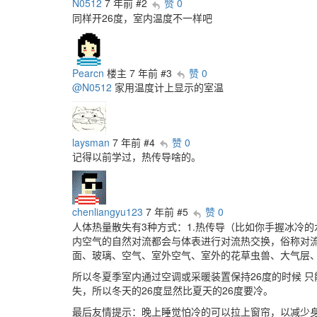
N0512
7 年前
#2
赞 0
同样开26度，室内温度不一样吧
Pearcn
楼主
7 年前
#3
赞 0
@N0512
家用温度计上显示的室温
laysman
7 年前
#4
赞 0
记得以前学过，热传导啥的。
chenliangyu123
7 年前
#5
赞 0
人体热量散失有3种方式：1.热传导（比如你手握冰冷
内空气的自然对流都会与体表进行对流热交换，俗称对流
面、玻璃、空气、室外空气、室外的花草虫兽、大气层
所以冬夏季室内通过空调或采暖装置保持26度的时候 
失，所以冬天的26度显然比夏天的26度要冷。
最后友情提示：晚上睡觉怕冷的可以拉上窗帘，以减少