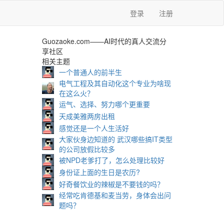
登录
注册
Guozaoke.com——AI时代的真人交流分
享社区
相关主题
一个普通人的前半生
电气工程及其自动化这个专业为啥现
在这么火？
运气、选择、努力哪个更重要
天成美雅两房出租
感觉还是一个人生活好
大家伙身边知道的 武汉哪些搞IT类型
的公司放假比较多
被NPD老爹打了，怎么处理比较好
身份证上面的生日是农历?
好奇餐饮业的辣椒是不要钱的吗？
经常吃肯德基和麦当劳，身体会出问
题吗？