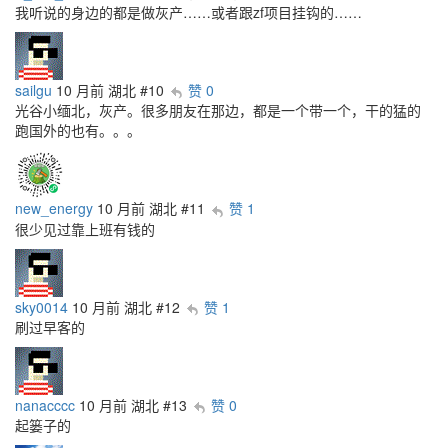
我听说的身边的都是做灰产……或者跟zf项目挂钩的……
sailgu
10 月前
湖北
#10
赞 0
光谷小缅北，灰产。很多朋友在那边，都是一个带一个，干的猛的
跑国外的也有。。。
new_energy
10 月前
湖北
#11
赞 1
很少见过靠上班有钱的
sky0014
10 月前
湖北
#12
赞 1
刷过早客的
nanacccc
10 月前
湖北
#13
赞 0
起篓子的