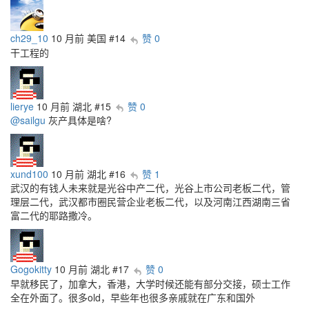
ch29_10
10 月前
美国
#14
赞 0
干工程的
lierye
10 月前
湖北
#15
赞 0
@sailgu
灰产具体是啥?
xund100
10 月前
湖北
#16
赞 1
武汉的有钱人未来就是光谷中产二代，光谷上市公司老板二代，管
理层二代，武汉都市圈民营企业老板二代，以及河南江西湖南三省
富二代的耶路撒冷。
Gogokitty
10 月前
湖北
#17
赞 0
早就移民了，加拿大，香港，大学时候还能有部分交接，硕士工作
全在外面了。很多old，早些年也很多亲戚就在广东和国外