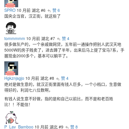
SPRO
10 月前
湖北
#6
赞 6
国央企当官，汉正街，就这些了
tommmmm
10 月前
湖北
#7
赞 4
很多做灰产的，一个亲戚做网贷，五年前一通操作把别人武汉天地
5000W的房子贱卖了，进去蹲了半年，出来后马上提了宝马7系，手
握现金2000多个，基本可以躺平了。
Hgkznjsgjo
10 月前
湖北
#8
赞 4
绝对是做生意的，就汉正街里面有钱人巨多，一个小档口，生意做
得好的，利润七八位数啊，
有钱人说生意不好做，指的是和自己以前比，而不是和老百姓
比！！不能信！
P_Lav_Bamboo
10 月前
湖北
#9
赞 8