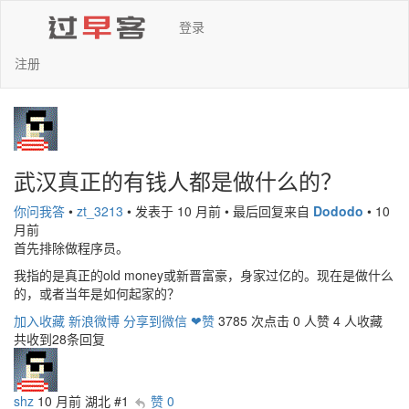
登录
注册
武汉真正的有钱人都是做什么的？
你问我答
•
zt_3213
•
发表于 10 月前
•
最后回复来自
Dododo
•
10
月前
首先排除做程序员。
我指的是真正的old money或新晋富豪，身家过亿的。现在是做什么
的，或者当年是如何起家的？
加入收藏
新浪微博
分享到微信
❤赞
3785 次点击
0 人赞
4 人收藏
共收到28条回复
shz
10 月前
湖北
#1
赞 0