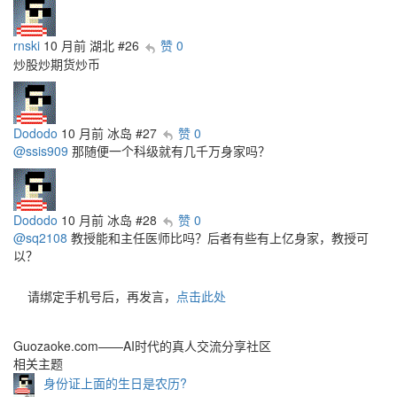
rnski
10 月前
湖北
#26
赞 0
炒股炒期货炒币
Dododo
10 月前
冰岛
#27
赞 0
@ssis909
那随便一个科级就有几千万身家吗？
Dododo
10 月前
冰岛
#28
赞 0
@sq2108
教授能和主任医师比吗？后者有些有上亿身家，教授可
以？
请绑定手机号后，再发言，
点击此处
Guozaoke.com——AI时代的真人交流分享社区
相关主题
身份证上面的生日是农历?