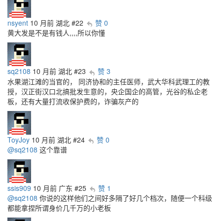
nsyent
10 月前
湖北
#22
赞 0
黄大发是不是有钱人,,,,所以你懂
sq2108
10 月前
湖北
#23
赞 3
水果湖江滩的当官的， 同济协和的主任医师，武大华科武理工的教
授，汉正街汉口北搞批发生意的，央企国企的高管，光谷的私企老
板，还有大量打流收保护费的，诈骗灰产的
ToyJoy
10 月前
湖北
#24
赞 0
@sq2108
这个靠谱
ssis909
10 月前
广东
#25
赞 1
@sq2108
你说的这样他们之间好多隔了好几个档次，随便一个科级
都能拿捏所谓身价几千万的小老板