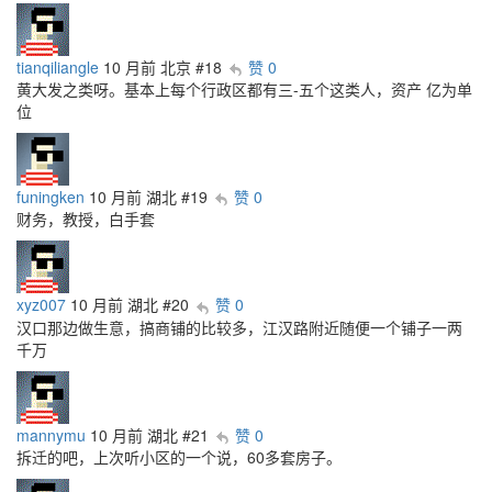
tianqiliangle
10 月前
北京
#18
赞 0
黄大发之类呀。基本上每个行政区都有三-五个这类人，资产 亿为单
位
funingken
10 月前
湖北
#19
赞 0
财务，教授，白手套
xyz007
10 月前
湖北
#20
赞 0
汉口那边做生意，搞商铺的比较多，江汉路附近随便一个铺子一两
千万
mannymu
10 月前
湖北
#21
赞 0
拆迁的吧，上次听小区的一个说，60多套房子。