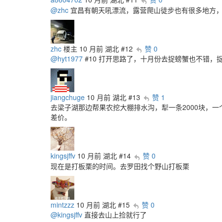
@zhc
宜昌有朝天吼漂流，露营爬山徒步也有很多地方
zhc
楼主
10 月前
湖北
#12
赞 0
@hyt1977
#10 打开思路了，十月份去捉螃蟹也不错，
jiangchuge
10 月前
湖北
#13
赞 1
去梁子湖那边帮果农挖大棚排水沟，犁一条2000块，
差价。
kingsjffv
10 月前
湖北
#14
赞 0
现在是打板栗的时间。去罗田找个野山打板栗
mintzzz
10 月前
湖北
#15
赞 0
@kingsjffv
直接去山上捡就行了