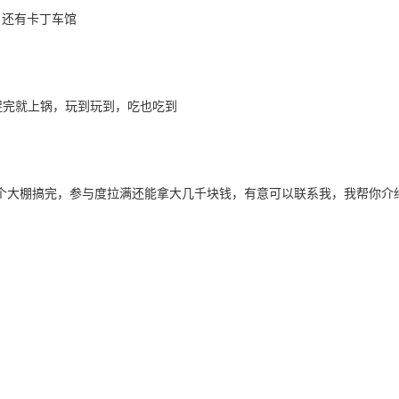
，还有卡丁车馆
捉完就上锅，玩到玩到，吃也吃到
一个大棚搞完，参与度拉满还能拿大几千块钱，有意可以联系我，我帮你介