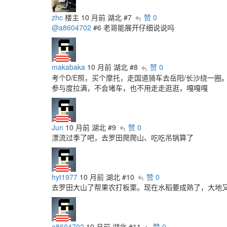
zhc
楼主
10 月前
湖北
#7
赞 0
@a8604702
#6 老哥能展开仔细说说吗
makabaka
10 月前
湖北
#8
赞 0
考个D/E照，买个摩托，走国道骑车去岳阳/长沙绕一圈
参与度拉满，不会堵车，也不用走走逛逛，嘎嘎嘎
Jun
10 月前
湖北
#9
赞 0
漂流过季了吧，去罗田爬爬山、吃吃吊锅算了
hyt1977
10 月前
湖北
#10
赞 0
去罗田大山了帮果农打板栗。现在水稻要成熟了，大地
a8604702
10 月前
湖北
#11
赞 0