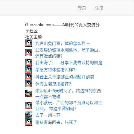
登录
注册
Guozaoke.com——AI时代的真人交流分
享社区
相关主题
九宫山免门票，体验怎么样～
武汉周边玻璃水溯溪地，除了通山，
还有近点的嘛？
我出海了——分享下我去沙特的囧途
孝感方特体验怎么样?
抖音上关于旅游业的视频好割裂
休假去哪里求推荐？
来印尼4~5天时间了，路边摊的东西
一点都不敢碰
带小孩玩，广西的哪个海滩可以和三
亚比。 福建平潭如何？
去了一趟三亚
刚从青岛回来，热死了