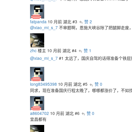
fatpanda
10 月前
湖北
#3
赞 2
@xiao_mi_s_7
不审题啊，恩施大峡谷除了把腿脚走废
zhc
楼主
10 月前
湖北
#4
赞 1
@xiao_mi_s_7
#1 太远了，国庆自驾的话得准备个铁屁
long83495398
10 月前
湖北
#5
赞 0
同求，现在准备国庆行程太晚了，哪哪都涨价了，不如
a8604702
10 月前
湖北
#6
赞 0
宜昌都有