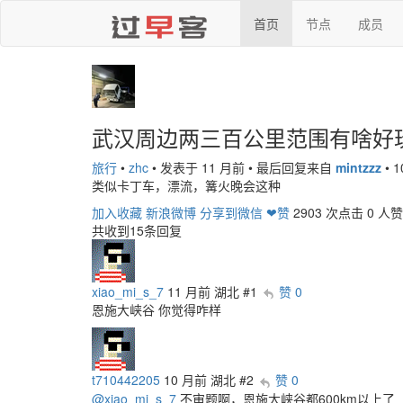
首页
节点
成员
武汉周边两三百公里范围有啥好
旅行
•
zhc
•
发表于 11 月前
•
最后回复来自
mintzzz
•
1
类似卡丁车，漂流，篝火晚会这种
加入收藏
新浪微博
分享到微信
❤赞
2903 次点击
0 人赞
共收到15条回复
xiao_mi_s_7
11 月前
湖北
#1
赞 0
恩施大峡谷 你觉得咋样
t710442205
10 月前
湖北
#2
赞 0
@xiao_mi_s_7
不审题啊，恩施大峡谷都600km以上了