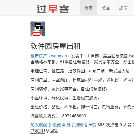
首页
节点
成员
软件园房屋出租
楼市房产
•
wangxm
•
发表于 11 月前
•
最后回复来自
b
金地格林东郡，81平自住精装修，家具家电齐全，现出
地理位置：雄庄路，近软件园、app广场、新发展大厦
房间户型：两室两厅，建筑面积81平米，通风好，光照
房间装修：家具家电齐全，自住的精装修。
小区环境：绿化优秀，生活极其遍历。
出租价格：整租，不单租，押一付三，包物业费，不包
微信联系方式：18971468900
加入收藏
新浪微博
分享到微信
❤赞
693 次点击
0 人赞
共收到1条回复