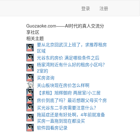
登录
注册
Guozaoke.com——AI时代的真人交流分
享社区
相关主题
要从北京回武汉上班了，求推荐租房
区域
光谷东的房价 满足哪些条件之后
杨家湾附近有什么好的租房小区吗？
2室的
买房咨询
关山板块现在房价怎么样啊
【求租】旭辉御府 两居室/小三居
房价到底了吗？最近想跟父母买个房
买光谷东二手房需要注意什么？
拖延症还是有好处啊，4年前就准备
买房一直拖到现在都没买
软件园看房记录