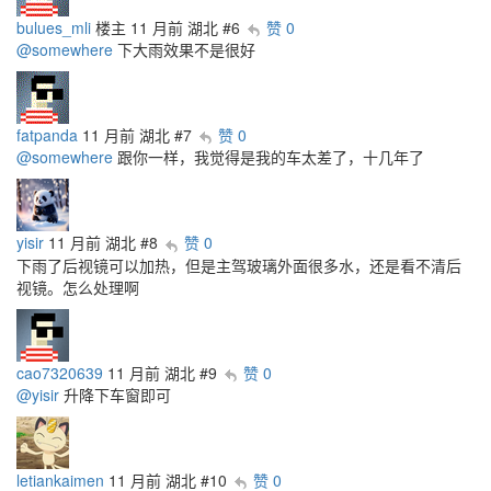
bulues_mli
楼主
11 月前
湖北
#6
赞 0
@somewhere
下大雨效果不是很好
fatpanda
11 月前
湖北
#7
赞 0
@somewhere
跟你一样，我觉得是我的车太差了，十几年了
yisir
11 月前
湖北
#8
赞 0
下雨了后视镜可以加热，但是主驾玻璃外面很多水，还是看不清后
视镜。怎么处理啊
cao7320639
11 月前
湖北
#9
赞 0
@yisir
升降下车窗即可
letiankaimen
11 月前
湖北
#10
赞 0