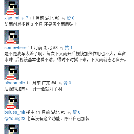
xiao_mi_s_7
11 月前
湖北
#2
赞 0
防雨剂最多管 3 个月 还是买个雨眉贴上
somewhere
11 月前
湖北
#3
赞 1
是不是我车太差了啊，每次下大雨开后视镜加热作用也不大，车窗
水珠+后视镜基本也看不清，得时不时摇下来，下大雨就忐忑盲开。
nihaomeile
11 月前
广东
#4
赞 0
后视镜加热+1 ,开一会就好了啊
bulues_mli
楼主
11 月前
湖北
#5
赞 0
@Young22
老车没有这个功能，除非自己加装