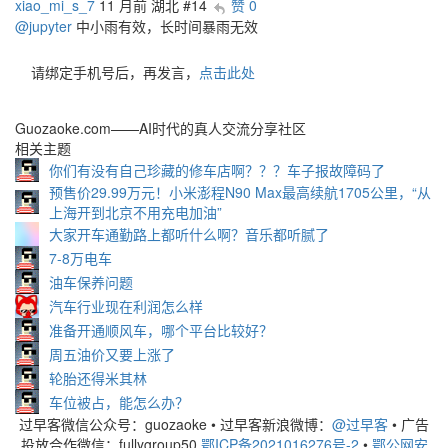
xiao_mi_s_7
11 月前
湖北
#14
赞 0
@jupyter
中小雨有效，长时间暴雨无效
请绑定手机号后，再发言，
点击此处
Guozaoke.com——AI时代的真人交流分享社区
相关主题
你们有没有自己珍藏的修车店啊？？？车子报故障码了
预售价29.99万元！小米澎程N90 Max最高续航1705公里，“从
上海开到北京不用充电加油”
大家开车通勤路上都听什么啊？音乐都听腻了
7-8万电车
油车保养问题
汽车行业现在利润怎么样
准备开通顺风车，哪个平台比较好？
周五油价又要上涨了
轮胎还得米其林
车位被占，能怎么办？
过早客微信公众号：guozaoke
•
过早客新浪微博：
@过早客
•
广告
投放合作微信：fullygroup50
鄂ICP备2021016276号-2
•
鄂公网安