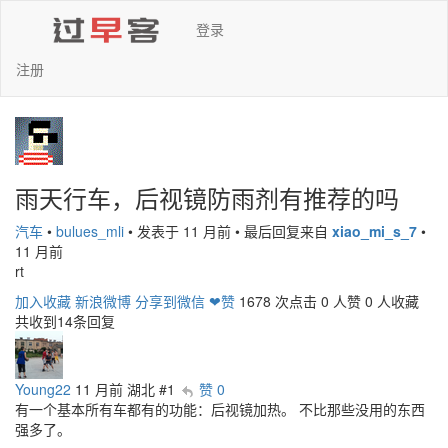
登录
注册
雨天行车，后视镜防雨剂有推荐的吗
汽车
•
bulues_mli
•
发表于 11 月前
•
最后回复来自
xiao_mi_s_7
•
11 月前
rt
加入收藏
新浪微博
分享到微信
❤赞
1678 次点击
0 人赞
0 人收藏
共收到14条回复
Young22
11 月前
湖北
#1
赞 0
有一个基本所有车都有的功能：后视镜加热。 不比那些没用的东西
强多了。