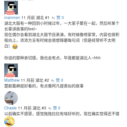
manmen
11 月前
湖北
#1
赞 3
湖北大鼓有一种回到小时候过年，一大家子聚在一起，然后听某个
长辈讲故事的feel~
现在偶尔会看到湖北大鼓节目表演，有时候像唠家常，内容也很积
极向上，浓浓方言有时候会很想琢磨每句词（但是经常听不太明
白）
你说的那种亲切感，我也会有点，毕竟都是湖北人~hhh
Matthew
11 月前
湖北
#2
赞 0
楚剧葛麻挺好看的，有点像阿凡提类似的故事
Chasle
11 月前
湖北
#3
赞 0
以前确实不感冒，感觉拖拖拉拉有啥好听的，现在确实觉得还不错