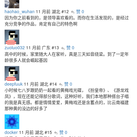
haohao_wuhan
11 月前
湖北
#12
赞 0
因为你之前看到的，是领导喜欢看的。而你在生活发现的，是经过
充分竞争的作品，肯定有自己的特色啊
zuoluo032
11 月前
广东
#13
赞 0
高中的时候，家里随大人在家听，真是三天如音绕梁。到了一定年
龄很多人就会崛起基因
deepfuuk
11 月前
湖北
#14
赞 0
小时候七八岁跟奶奶一起看的黄梅戏光碟，《扮皇帝》、《游龙戏
凤》，现在还能记得部分歌词，这种好听，我们本地那种搭台子唱
的我是真无感。都是情情爱爱，黄梅戏还是含蓄点的，比云南福建
那种黄的没边的好多了
docker
11 月前
湖北
#15
赞 0