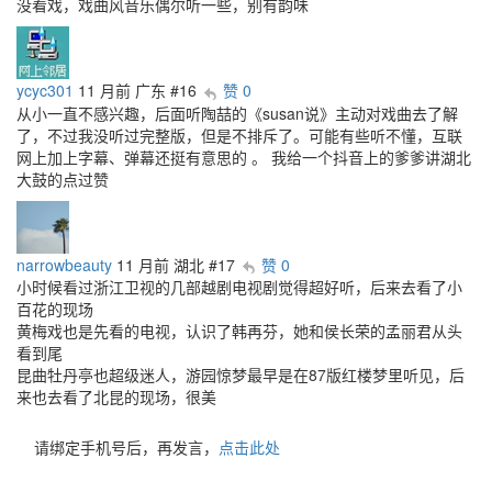
没看戏，戏曲风音乐偶尔听一些，别有韵味
ycyc301
11 月前
广东
#16
赞 0
从小一直不感兴趣，后面听陶喆的《susan说》主动对戏曲去了解
了，不过我没听过完整版，但是不排斥了。可能有些听不懂，互联
网上加上字幕、弹幕还挺有意思的 。 我给一个抖音上的爹爹讲湖北
大鼓的点过赞
narrowbeauty
11 月前
湖北
#17
赞 0
小时候看过浙江卫视的几部越剧电视剧觉得超好听，后来去看了小
百花的现场
黄梅戏也是先看的电视，认识了韩再芬，她和侯长荣的孟丽君从头
看到尾
昆曲牡丹亭也超级迷人，游园惊梦最早是在87版红楼梦里听见，后
来也去看了北昆的现场，很美
请绑定手机号后，再发言，
点击此处