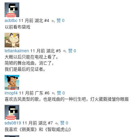
acbtbc
11 月前
湖北
#4
赞 0
以前看布袋戏
letiankaimen
11 月前
湖北
#5
赞 0
大概以后只能在电视上看了。
简陋的舞台戏曲，消亡了，
我们是最后的见证者。
imopf4
11 月前
广东
#6
赞 0
喜欢古风类型的歌，也是戏曲的一种衍生吧，灯火葳蕤揉皱你眼眉
sds0819
11 月前
湖北
#7
赞 0
我喜欢《铡美案》和《智取威虎山》