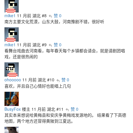
mike1
11 月前
湖北
#8
赞 0
南方主要文化荒漠，山东大鼓，河南豫剧不错，很好听
mike1
11 月前
湖北
#9
赞 0
看舞台戏曲去河南看，每年春天每个乡镇都会请会，就是请剧团唱
戏，还是很热闹的
ohooooo
11 月前
湖北
#10
赞 0
喜欢，并且自己心情好也能唱上几句
BusyFox
楼主
11 月前
湖北
#11
赞 0
其实本来想说哈黄梅县和安庆争黄梅戏发源地的。 结果看了下高德
地图，两个地方还冒得黄陂到江夏远。