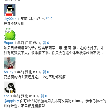
sky0014
1 年前
湖北
#7
赞 0
光练不吃没用
Roper
1 年前
广东
#8
赞 0
如果目标精瘦型的话，说实话两荤一素+汤面+饭，吃的太好了，外
加有氧强度不大，很难瘦下来。你只会在这个体重状态维持不变+.+
AnJay
1 年前
湖北
#9
赞 0
要想瘦的话主要还是吃，少吃不动都能瘦
sho
1 年前
湖北
#10
赞 0
@appleily
你可以试试增加每周安排两次晨跑10km+，参考马拉松的
训练计划，那里都是精瘦型