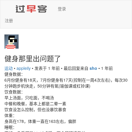
登录
注册
健身那里出问题了
运动
•
appleily
•
发表于 1 年前
•
最后回复来自
sho
•
1 年前
健身数据：
6月份健身有18天，7月份健身有17天(控制在一周4次左右)，每次30
分钟跑步机快走，50分钟有氧(瑜伽课或杠铃课)
饮食数据：
早上汤面，只吃面，不喝汤
中餐和晚餐，基本上都是二晕一素
饮食没怎么控制，但也没暴饮暴食
体重：
身高在178，体重一直在163左右，偏胖
睡眠：