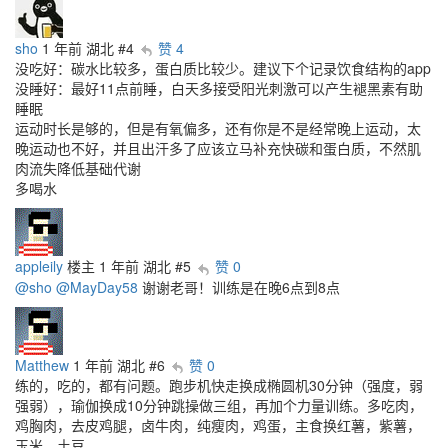
sho
1 年前
湖北
#4
赞 4
没吃好：碳水比较多，蛋白质比较少。建议下个记录饮食结构的app
没睡好：最好11点前睡，白天多接受阳光刺激可以产生褪黑素有助
睡眠
运动时长是够的，但是有氧偏多，还有你是不是经常晚上运动，太
晚运动也不好，并且出汗多了应该立马补充快碳和蛋白质，不然肌
肉流失降低基础代谢
多喝水
appleily
楼主
1 年前
湖北
#5
赞 0
@sho
@MayDay58
谢谢老哥！训练是在晚6点到8点
Matthew
1 年前
湖北
#6
赞 0
练的，吃的，都有问题。跑步机快走换成椭圆机30分钟（强度，弱
强弱），瑜伽换成10分钟跳操做三组，再加个力量训练。多吃肉，
鸡胸肉，去皮鸡腿，卤牛肉，纯瘦肉，鸡蛋，主食换红薯，紫薯，
玉米，土豆