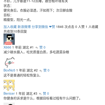
不好，几乎都是11-12点睡，跟合租环境有关
状态：
健完身后，衣服必湿透，汗如雨下；次日脚会酸
目标：
精瘦型，阳光一点。
加入收藏
新浪微博
分享到微信
❤赞
1846 次点击
0 人赞
1 人收藏
共收到10条回复
X666
1 年前
湖北
#1
赞 0
减少碳水摄入，吃优质蛋白质，多吃蔬菜杂粮
BoxNo5
1 年前
湖北
#2
赞 0
这不是普通的轻松恢复么,
Benicer
1 年前
湖北
#3
赞 0
你健身的诉求是什么，根据目标看过程有什么问题了。