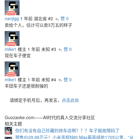
nanjigg
1 年前
湖北省
#2
赞 0
卖给个人，估计可以卖3万五的样子
mike1
楼主
1 年前
未知
#3
赞 0
现在车子便宜
mike1
楼主
1 年前
未知
#4
赞 0
丰田车子还是很耐操的
请绑定手机号后，再发言，
点击此处
Guozaoke.com——AI时代的真人交流分享社区
相关主题
你们有没有自己珍藏的修车店啊？？？车子报故障码了
预售价29.99万元！小米澎程N90 Max最高续航1705公里，“从