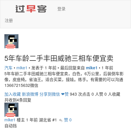
登录
注册
5年车龄二手丰田威驰三相车便宜卖
汽车
•
mike1
•
发表于 1 年前
•
最后回复来自
mike1
•
1 年前
5年车龄二手丰田威驰三相车便宜卖，白色，6万公里，后装倒车影
像，皮座椅。省油王。适合买菜，接娃。练手。有需要的可以沟通
13667215632微信
加入收藏
新浪微博
分享到微信
❤赞
943 次点击
0 人赞
0 人收藏
共收到4条回复
mike1
楼主
1 年前
湖北省
#1
赞 0
自动挡