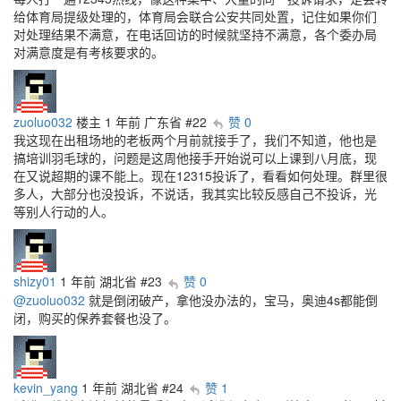
给体育局提级处理的，体育局会联合公安共同处置，记住如果你们
对处理结果不满意，在电话回访的时候就坚持不满意，各个委办局
对满意度是有考核要求的。
zuoluo032
楼主
1 年前
广东省
#22
赞 0
我这现在出租场地的老板两个月前就接手了，我们不知道，他也是
搞培训羽毛球的，问题是这周他接手开始说可以上课到八月底，现
在又说超期的课不能上。现在12315投诉了，看看如何处理。群里很
多人，大部分也没投诉，不说话，我其实比较反感自己不投诉，光
等别人行动的人。
shizy01
1 年前
湖北省
#23
赞 0
@zuoluo032
就是倒闭破产，拿他没办法的，宝马，奥迪4s都能倒
闭，购买的保养套餐也没了。
kevin_yang
1 年前
湖北省
#24
赞 1