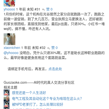
yhoooo
1 年前
未知
#31
赞 0
1月份的时候，这个机构在光谷居然之家分店就跑路一次了，跑路之
前做一波促销，割了大几百万，营业执照立马更换法人，还好被割
的家长很团结，直接找到他家，最后jc出面，只退30%。小红书一堆
wq的，搞不懂，咋还有人入坑。
xiaonichen
1 年前
未知
#32
赞 0
@yhoooo
没明白，凭什么只退30%啊，这不是助长这种职业跑路的
么，最早好像是健身房用这个套路割韭菜。
请绑定手机号后，再发言，
点击此处
Guozaoke.com——AI时代的真人交流分享社区
相关主题
感觉还是一个人生活好
电气工程及其自动化这个专业为啥现在这么火？
被NPD老爹打了，怎么处理比较好