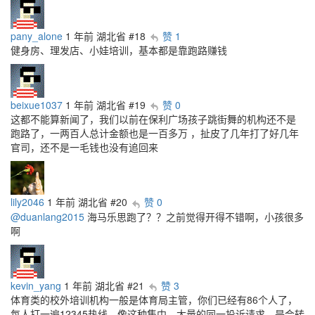
pany_alone
1 年前
湖北省
#18
赞 1
健身房、理发店、小娃培训，基本都是靠跑路赚钱
beixue1037
1 年前
湖北省
#19
赞 0
这都不能算新闻了，我们以前在保利广场孩子跳街舞的机构还不是
跑路了，一两百人总计金额也是一百多万 ，扯皮了几年打了好几年
官司，还不是一毛钱也没有追回来
lily2046
1 年前
湖北省
#20
赞 0
@duanlang2015
海马乐思跑了？？之前觉得开得不错啊，小孩很多
啊
kevin_yang
1 年前
湖北省
#21
赞 3
体育类的校外培训机构一般是体育局主管，你们已经有86个人了，
每人打一遍12345热线，像这种集中、大量的同一投诉请求，是会转