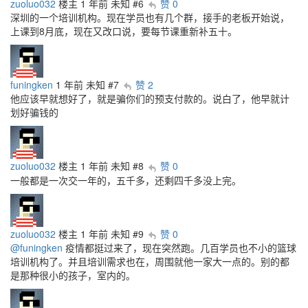
zuoluo032
楼主
1 年前
未知
#6
赞 0
深圳的一个培训机构。现在学员也有几个群，接手的老板开始说，
上课到8月底，现在又改口说，要每节课重新补五十。
funingken
1 年前
未知
#7
赞 2
他应该早就想好了，就是骗你们的预支付款的。说白了，他早就计
划好骗钱的
zuoluo032
楼主
1 年前
未知
#8
赞 0
一般都是一次交一年的，五千多，还剩四千多没上完。
zuoluo032
楼主
1 年前
未知
#9
赞 0
@funingken
疫情都挺过来了，现在突然跑。几百学员也不小的篮球
培训机构了。并且培训需求也在，周围就他一家大一点的。别的都
是那种很小的孩子，室内的。