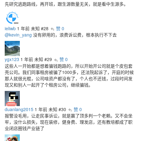
先研究逃跑路线，再开班，跟生源数量无关，就是看中生源多。
ieliwb
1 年前
未知
#28
赞 0
@kevin_yang
没有卵用的，浪费诉讼费，根本执行不下去
ygx123
1 年前
未知
#29
赞 0
这些人一开始都是想着骗钱跑路的，所以开始开公司就是个皮包套
壳公司。我们同事租房被骗了1000多，还法院起诉了，开庭的时候
那人就很光棍，公司啥资产都没有了，个人也不还钱，过段时间发
现又和别人一起开了个租房公司，继续骗钱。
duanlang2015
1 年前
未知
#30
赞 0
报警没毛用，让走民事诉讼，就是赢了顶多判一个老赖。又不会坐
牢，没什么损失，现在装修，健身费、理发店，还有教培都成了职
业闭店圈钱产业链了