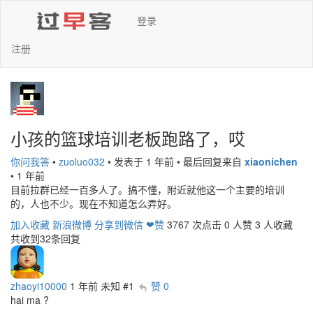
登录
注册
小孩的篮球培训老板跑路了，哎
你问我答
•
zuoluo032
•
发表于 1 年前
•
最后回复来自
xiaonichen
•
1 年前
目前拉群已经一百多人了。搞不懂，附近就他这一个主要的培训
的，人也不少。现在不知道怎么弄好。
加入收藏
新浪微博
分享到微信
❤赞
3767 次点击
0 人赞
3 人收藏
共收到32条回复
zhaoyi10000
1 年前
未知
#1
赞 0
hai ma ?