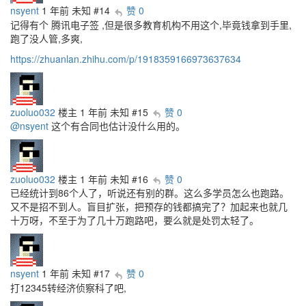
nsyent
1 年前
未知
#14
赞 0
记得有个 腾讯电子签 ,但是很多教育机构不用这个,毕竟钱拿到手里,
跑了没人管,多爽,
https://zhuanlan.zhihu.com/p/1918359166973637634
zuoluo032
楼主
1 年前
未知
#15
赞 0
@nsyent
这个有合同也估计没什么用的。
zuoluo032
楼主
1 年前
未知
#16
赞 0
已经统计到86个人了，听说还有别的群。这么多学员怎么也跑路。
又不是招不到人。盲目扩张，把预存的钱都搞完了？加起来也就几
十万呀，不至于为了几十万跑路吧，要么就是处罚太轻了。
nsyent
1 年前
未知
#17
赞 0
打12345转经济侦察科了吧,