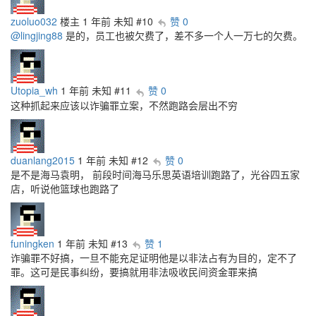
zuoluo032
楼主
1 年前
未知
#10
赞 0
@lingjing88
是的，员工也被欠费了，差不多一个人一万七的欠费。
Utopia_wh
1 年前
未知
#11
赞 0
这种抓起来应该以诈骗罪立案，不然跑路会层出不穷
duanlang2015
1 年前
未知
#12
赞 0
是不是海马袁明， 前段时间海马乐思英语培训跑路了，光谷四五家
店，听说他篮球也跑路了
funingken
1 年前
未知
#13
赞 1
诈骗罪不好搞，一旦不能充足证明他是以非法占有为目的，定不了
罪。这可是民事纠纷，要搞就用非法吸收民间资金罪来搞