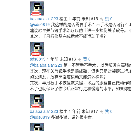
balabalala1223
楼主
1 年前
未知
#15
赞 0
@sds0819
我这样的是否需要手术？不手术是否可行？de
建议尽早关节镜手术治疗以防止进一步损伤关节软骨。
其次，半月板修复完成后就不能运动了吗？
sds0819
1 年前
未知
#16
赞 0
@balabalala1223
第一不管手不手术，以后都没有高强
其次，现在关节镜手术是很成熟，但也只是对裂缝进行
的发烧友，放弃高强度运动又能怎么样呢？
其次，半月板手术恢复就关键，术后的康复自己做动作
术了也就保证了你今后正常行走和慢跑的水平，如果你
balabalala1223
楼主
1 年前
未知
#17
赞 0
@sds0819
多谢多谢，说的很中肯。