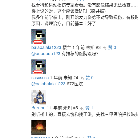
找骨科和运动损伤专家看看。没有影像结果无法检查…
楼上说的对，这个应该做MRI（磁共振）
我多年前学拳击，刚开始发力姿势不对导致损伤，有段时
原因，调理治疗，目前基本上好了
balabalala1223
楼主
1 年前
未知
#3
赞 0
@uuuuuuu123
有推荐的医院没呀？
scscscsc
1 年前
未知
#4
赞 0
@balabalala1223
672医院
Bernoulli
1 年前
未知
#5
赞 1
别听楼上的，直接去协和找王洪，先找三甲医院把核磁
twosheep
1 年前
未知
#6
赞 0