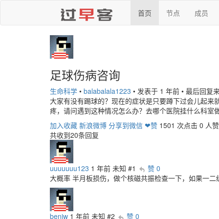
首页
节点
成员
足球伤病咨询
生命科学
•
balabalala1223
•
发表于 1 年前
•
最后回复
大家有没有踢球的？现在的症状是只要蹲下过会儿起来
疼，请问遇到这种情况怎么办？去哪个医院挂什么科室
加入收藏
新浪微博
分享到微信
❤赞
1501 次点击
0 人赞
共收到20条回复
uuuuuuu123
1 年前
未知
#1
赞 0
大概率 半月板损伤，做个核磁共振检查一下，如果一二
benjw
1 年前
未知
#2
赞 0