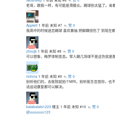
老哥，跟我一样，有可能是滑膜炎。踢球别太猛了。省
AppleII
1 年前
未知
#7
赞 0
我高中的时候迷恋踢球 喜欢暴抽 把脚踝扭伤了 到现在
zhoujk
1 年前
未知
#8
赞 0
可以想象，梅罗体制变态。常人踢几场球不是这伤就是
richma
1 年前
未知
#9
赞 0
别听他们的，去医院就拍个MRI，别听医生忽悠你，也
话运动康复都可以解决。
balabalala1223
楼主
1 年前
未知
#10
赞 0
@uuuuuuu123