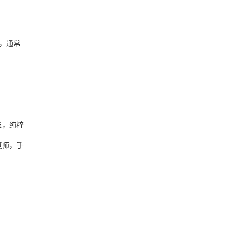
），通常
员，纯粹
复师，手