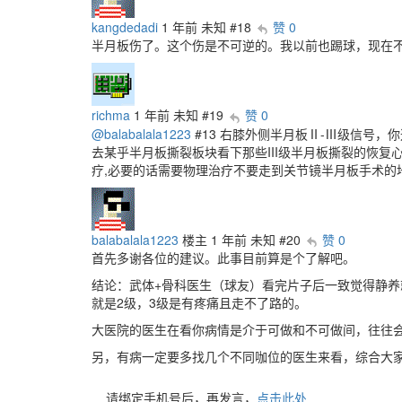
kangdedadi
1 年前
未知
#18
赞 0
半月板伤了。这个伤是不可逆的。我以前也踢球，现在
richma
1 年前
未知
#19
赞 0
@balabalala1223
#13 右膝外侧半月板Ⅱ-Ⅲ级信号，
去某乎半月板撕裂板块看下那些III级半月板撕裂的恢复心
疗,必要的话需要物理治疗不要走到关节镜半月板手术的
balabalala1223
楼主
1 年前
未知
#20
赞 0
首先多谢各位的建议。此事目前算是个了解吧。
结论：武体+骨科医生（球友）看完片子后一致觉得静养就
就是2级，3级是有疼痛且走不了路的。
大医院的医生在看你病情是介于可做和不可做间，往往会
另，有病一定要多找几个不同咖位的医生来看，综合大
请绑定手机号后，再发言，
点击此处