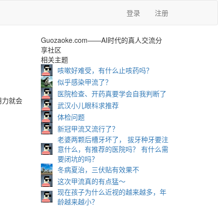
登录
注册
Guozaoke.com——AI时代的真人交流分
享社区
相关主题
咳嗽好难受，有什么止咳药吗？
似乎感染甲流了？
医院检查、开药真要学会自我判断了
用力就会
武汉小儿眼科求推荐
体检问题
新冠甲流又流行了？
老婆两颗后槽牙坏了， 拔牙种牙要注
意什么，有推荐的医院吗？ 有什么需
要闭坑的吗？
冬病夏治，三伏贴有效果不
这次甲流真的有点猛～
现在孩子为什么近视的越来越多，年
龄越来越小？