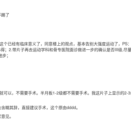
不踢了
你这个已经有临床意义了，同意楼上的观点，基本告别大强度运动了，PS：
得；2.带片子再去运动学科和骨专医院面诊做进一步的确认是否III级,尽
地步；
可以，不需要手术。半月板1-2级都不需要手术。我这片子上显示的2-
含糊其辞，直接建议手术，这个原由dddd。
家意见。