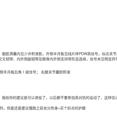
、腘肌滑囊内见少许积液影。外侧半月板见线片样PDW高信号，似达关节
交叉韧带、内外侧副韧带及髌骨内外侧支持带形态连续，信号未见明显异
内侧半月板后角Ⅰ级信号； 右膝关节囊腔积液
，我给你的建议是可以退役了，以后都不要参加高对抗的运动了，这样估
此列，但是还是建议慢跑之前充分热身+买个好点的护膝