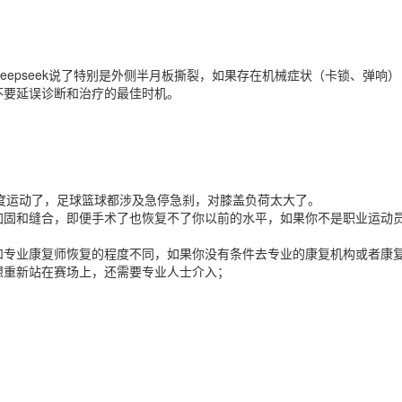
epseek说了特别是外侧半月板撕裂，如果存在机械症状（卡锁、弹响
不要延误诊断和治疗的最佳时机。
度运动了，足球篮球都涉及急停急刹，对膝盖负荷太大了。
加固和缝合，即便手术了也恢复不了你以前的水平，如果你不是职业运动
和专业康复师恢复的程度不同，如果你没有条件去专业的康复机构或者康
想重新站在赛场上，还需要专业人士介入；