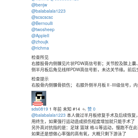
@benjw
@balabalala1223
@scscscsc
@Bernoulli
@twosheep
@AppleII
@zhoujk
@richma
检查所见
右膝股骨内侧髁见片状PDW高信号影；关节腔及髌上囊
侧半月板后角见线样PDW高信号影，未达关节缘。前后
检查提示
右股骨内侧髁骨损伤； 右膝外侧半月板Ⅱ-Ⅲ级信号，
sds0819
1 年前
未知
#14
赞 0
@balabalala1223
本人做过半月板修复手术及后续恢复
用终生，如果强行运动造成损伤程度增加就只能手术了
另外高对抗指的是：足球 篮球 格斗等运动，慢跑不在
如果还是想做心率强的高有氧，大概只剩下游泳了