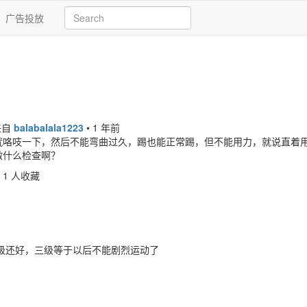
广告投放
来自
balabalala1223
•
1 年前
就咯吱一下，然后不能弯曲过久，踢也能正常踢，但不能用力，就说直着
做什么检查啊？
1 人收藏
级还好，三级等于以后不能剧烈运动了