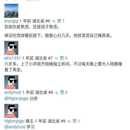
jinyujpg
1 年前
湖北省
#6
赞 1
到底你是焦虑，还是孩子焦虑。
保证吃饱穿暖前提下，狠狠心分几天，他就发现自己睡真香。
whz1331
1 年前
湖北省
#7
赞 0
六岁多，上了小学就开始睡独立房间，不过每天晚上要大人陪着睡
着了再走。
andyhust
1 年前
湖北省
#8
赞 0
@Hgkznjsgjo
分房
Hgkznjsgjo
楼主
1 年前
湖北省
#9
赞 1
@andyhust
学习