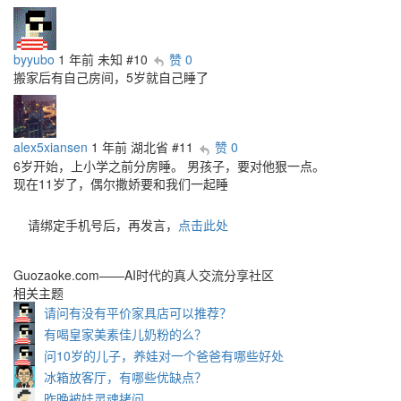
byyubo
1 年前
未知
#10
赞 0
搬家后有自己房间，5岁就自己睡了
alex5xiansen
1 年前
湖北省
#11
赞 0
6岁开始，上小学之前分房睡。 男孩子，要对他狠一点。
现在11岁了，偶尔撒娇要和我们一起睡
请绑定手机号后，再发言，
点击此处
Guozaoke.com——AI时代的真人交流分享社区
相关主题
请问有没有平价家具店可以推荐？
有喝皇家美素佳儿奶粉的么？
问10岁的儿子，养娃对一个爸爸有哪些好处
冰箱放客厅，有哪些优缺点？
昨晚被娃灵魂拷问