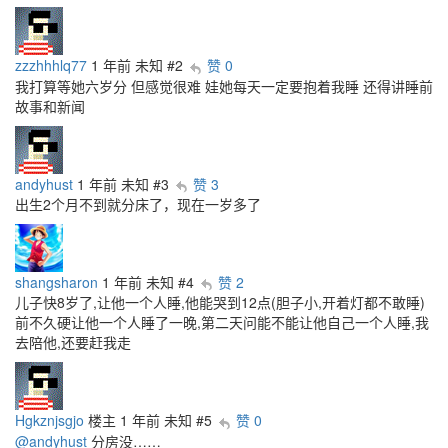
zzzhhhlq77
1 年前
未知
#2
赞 0
我打算等她六岁分 但感觉很难 娃她每天一定要抱着我睡 还得讲睡前
故事和新闻
andyhust
1 年前
未知
#3
赞 3
出生2个月不到就分床了，现在一岁多了
shangsharon
1 年前
未知
#4
赞 2
儿子快8岁了,让他一个人睡,他能哭到12点(胆子小,开着灯都不敢睡)
前不久硬让他一个人睡了一晚,第二天问能不能让他自己一个人睡,我
去陪他,还要赶我走
Hgkznjsgjo
楼主
1 年前
未知
#5
赞 0
@andyhust
分房没……