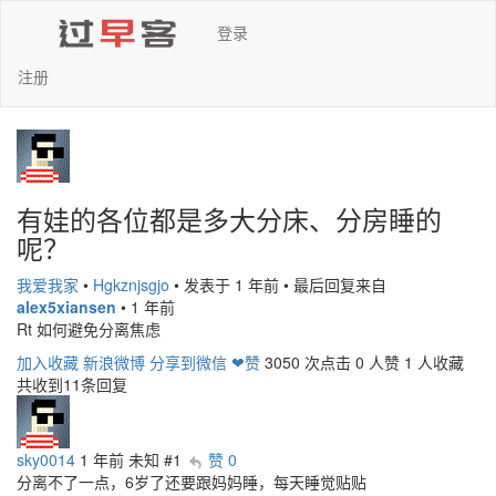
登录
注册
有娃的各位都是多大分床、分房睡的
呢？
我爱我家
•
Hgkznjsgjo
•
发表于 1 年前
•
最后回复来自
alex5xiansen
•
1 年前
Rt 如何避免分离焦虑
加入收藏
新浪微博
分享到微信
❤赞
3050 次点击
0 人赞
1 人收藏
共收到11条回复
sky0014
1 年前
未知
#1
赞 0
分离不了一点，6岁了还要跟妈妈睡，每天睡觉贴贴