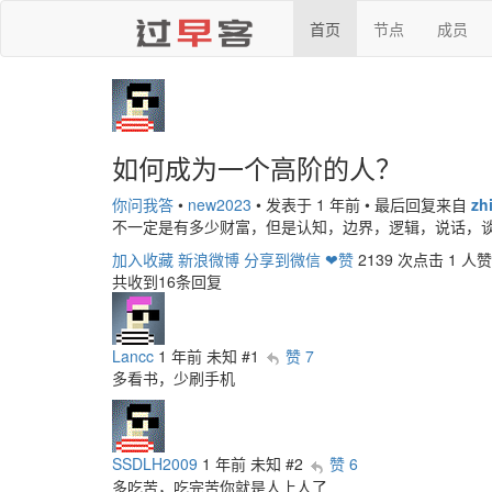
首页
节点
成员
如何成为一个高阶的人？
你问我答
•
new2023
•
发表于 1 年前
•
最后回复来自
zh
不一定是有多少财富，但是认知，边界，逻辑，说话，
加入收藏
新浪微博
分享到微信
❤赞
2139 次点击
1 人赞
共收到16条回复
Lancc
1 年前
未知
#1
赞 7
多看书，少刷手机
SSDLH2009
1 年前
未知
#2
赞 6
多吃苦，吃完苦你就是人上人了