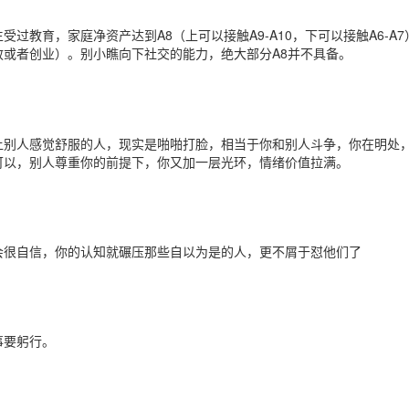
教育，家庭净资产达到A8（上可以接触A9-A10，下可以接触A6-A7
或者创业）。别小瞧向下社交的能力，绝大部分A8并不具备。
让别人感觉舒服的人，现实是啪啪打脸，相当于你和别人斗争，你在明处
可以，别人尊重你的前提下，你又加一层光环，情绪价值拉满。
会很自信，你的认知就碾压那些自以为是的人，更不屑于怼他们了
事要躬行。