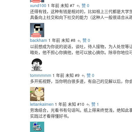
xund100
1 年前
未知
#7
赞 0
还得有钱，这种有钱是相对的，比如祖上三代都是大学生受过
具备向上社交和向下社交的能力（这种人一般很适合从政
backham
1 年前
未知
#8
赞 0
以前想成为你说的说话，谈吐，待人接物，为人处世等
暗处，他不担心你搞他，他可以放心搞你。除非你地位
tommmmm
1 年前
未知
#9
赞 0
多开拓视野，当你明白很多道，有自己的见解以后，你
letiankaimen
1 年前
未知
#10
赞 1
劳逸结合，光看书有句话叫。纸上得来终觉浅，绝知此
实践过才看得懂好书。