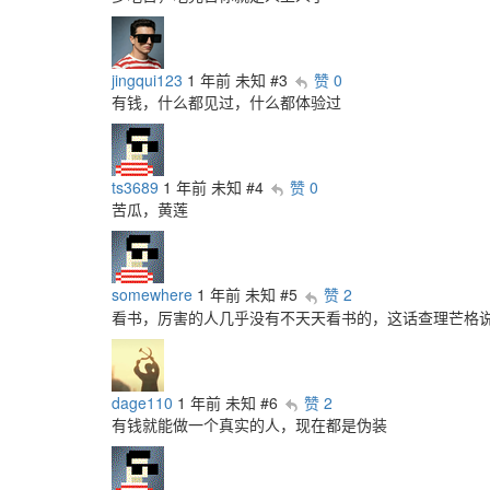
jingqui123
1 年前
未知
#3
赞 0
有钱，什么都见过，什么都体验过
ts3689
1 年前
未知
#4
赞 0
苦瓜，黄莲
somewhere
1 年前
未知
#5
赞 2
看书，厉害的人几乎没有不天天看书的，这话查理芒格说的
dage110
1 年前
未知
#6
赞 2
有钱就能做一个真实的人，现在都是伪装