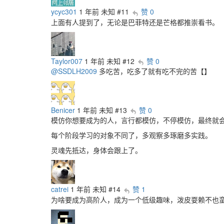
ycyc301
1 年前
未知
#11
赞 0
上面有人提到了，无论是巴菲特还是芒格都推崇看书。
Taylor007
1 年前
未知
#12
赞 0
@SSDLH2009
多吃苦，吃多了就有吃不完的苦【】
Benicer
1 年前
未知
#13
赞 0
模仿你想要成为的人，言行都模仿，不停模仿，最终就
每个阶段学习的对象不同了，多观察多琢磨多实践。
灵魂先抵达，身体会跟上了。
catrei
1 年前
未知
#14
赞 1
为啥要成为高阶人，成为一个低级趣味，泼皮耍赖不也