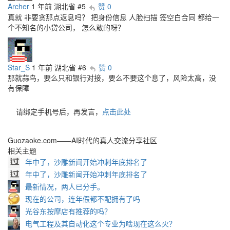
Archer
1 年前
湖北省
#5
赞 0
真就 非要贪那点返息吗？ 把身份信息 人脸扫描 签空白合同 都给一
个不知名的小贷公司， 怎么敢的呀？
Star_S
1 年前
湖北省
#6
赞 0
那就蒜鸟，要么只和银行对接，要么不要这个息了，风险太高，没
有保障
请绑定手机号后，再发言，
点击此处
Guozaoke.com——AI时代的真人交流分享社区
相关主题
年中了，沙雕新闻开始冲刺年底排名了
年中了，沙雕新闻开始冲刺年底排名了
最新情况，两人已分手。
现在的公司，连年假都不配拥有了吗
光谷东按摩店有推荐的吗？
电气工程及其自动化这个专业为啥现在这么火？