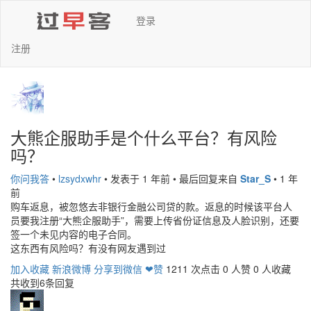
登录
注册
大熊企服助手是个什么平台？有风险
吗？
你问我答
•
lzsydxwhr
•
发表于 1 年前
•
最后回复来自
Star_S
•
1 年
前
购车返息，被忽悠去非银行金融公司贷的款。返息的时候该平台人
员要我注册“大熊企服助手”，需要上传省份证信息及人脸识别，还要
签一个未见内容的电子合同。
这东西有风险吗？有没有网友遇到过
加入收藏
新浪微博
分享到微信
❤赞
1211 次点击
0 人赞
0 人收藏
共收到6条回复