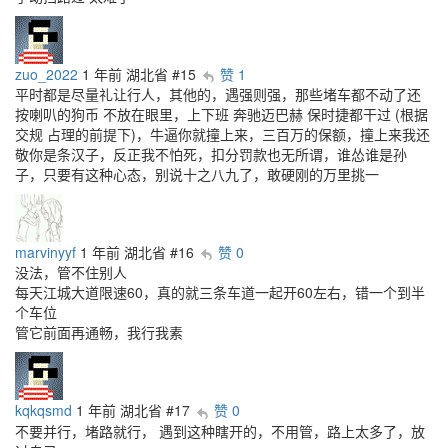
zuo_2022
1 年前
湖北省
#15
赞 1
平时都是尽量礼让行人，其他的，遇强则强，那些堵车都不动了还
按喇叭的狗币 不放在眼里，上下班 奔驰迈巴赫 保时捷都干过 (根据
交规 占理的前提下)，牛逼你就撞上来，三百万的保额，撞上来我还
敬你是条汉子，反正我不怕死，扣分罚款也无所谓，谁怂谁是孙
子，只要有这种心态，别说十之八九了，敢硬刚的万里挑一
marvinyyf
1 年前
湖北省
#16
赞 0
没法，管不住别人
每天江城大道限速60，真的就三条车道一起开60左右，错一个到半
个车位
管它前面再通畅，我行我素
kqkqsmd
1 年前
湖北省
#17
赞 0
不要并行，堵路就行， 遇到这种瞎开的，不用管，路上太多了，放