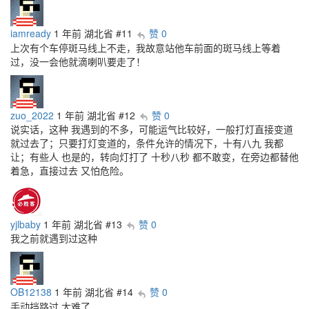
iamready
1 年前
湖北省
#11
赞 0
上次有个车停斑马线上不走，我故意站他车前面的斑马线上等着
过，没一会他就滴喇叭要走了！
zuo_2022
1 年前
湖北省
#12
赞 0
说实话，这种 我遇到的不多，可能运气比较好，一般打灯直接变道
就过去了；只要打灯变道的，条件允许的情况下，十有八九 我都
让；有些人 也是的，转向灯打了 十秒八秒 都不敢变，在旁边都替他
着急，直接过去 又怕危险。
yjlbaby
1 年前
湖北省
#13
赞 0
我之前就遇到过这种
OB12138
1 年前
湖北省
#14
赞 0
手动挡路过 太难了