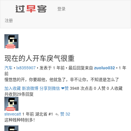
登录
注册
现在的人开车戾气很重
汽车
•
lx8355907
•
发表于 1 年前
•
最后回复来自
zuoluo032
•
1 年
前
慢悠悠的开，你要超他，他就急了，非不让你，不知道是怎么了
加入收藏
新浪微博
分享到微信
❤赞
3948 次点击
0 人赞
0 人收藏
共收到29条回复
stevecatt
1 年前
湖北省
#1
赞 32
这种贱种特别多！