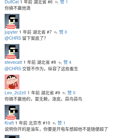
DullCat
1 年前
湖北省
#6
赞 1
你搞不赢他滴
jupyter
1 年前
湖北省
#7
赞 0
@CHRS
留下案底了？
stevecatt
1 年前
湖北省
#8
赞 4
@CHRS
交管不作为，纵容了这些畜生
Leo_2c2z0
1 年前
湖北省
#9
赞 0
你搞不赢他的，耍无赖，泼皮。蒜鸟蒜鸟
Kraft
1 年前
北京市
#10
赞 1
说明你开的是油车，你要是开电车想超他不是随便超了