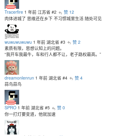
Tracerfire
1 年前
江苏省
#2
赞 12
肉体进城了 思维还在乡下 不习惯城里生活 随处可见
wuwuwuwuwu
1 年前
湖北省
#3
赞 2
素质有限，思想认知上的问题。
“我开车我最牛，车和行人都不让，老子路权最高。”
dreamonlenrun
1 年前
湖北省
#4
赞 4
蒜鸟蒜鸟
SPRO
1 年前
湖北省
#5
赞 0
你一打灯要变道，他就加速