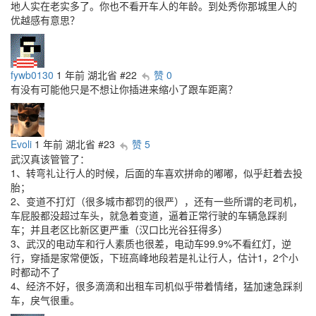
地人实在老实多了。你也不看开车人的年龄。到处秀你那城里人的
优越感有意思？
fywb0130
1 年前
湖北省
#22
赞 0
有没有可能他只是不想让你插进来缩小了跟车距离？
Evoli
1 年前
湖北省
#23
赞 5
武汉真该管管了：
1、转弯礼让行人的时候，后面的车喜欢拼命的嘟嘟，似乎赶着去投
胎；
2、变道不打灯（很多城市都罚的很严），还有一些所谓的老司机，
车屁股都没超过车头，就急着变道，逼着正常行驶的车辆急踩刹
车；并且老区比新区更严重（汉口比光谷狂得多）
3、武汉的电动车和行人素质也很差，电动车99.9%不看红灯，逆
行，穿插是家常便饭，下班高峰地段若是礼让行人，估计1，2个小
时都动不了
4、经济不好，很多滴滴和出租车司机似乎带着情绪，猛加速急踩刹
车，戾气很重。