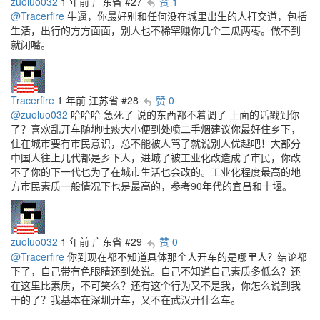
zuoluo032
1 年前
广东省
#27
赞 1
@Tracerfire
牛逼，你最好别和任何没在城里出生的人打交道，包括
生活，出行的方方面面，别人也不稀罕赚你几个三瓜两枣。做不到
就闭嘴。
Tracerfire
1 年前
江苏省
#28
赞 0
@zuoluo032
哈哈哈 急死了 说的东西都不着调了 上面的话戳到你
了？喜欢乱开车随地吐痰大小便到处喷二手烟建议你最好住乡下，
住在城市要有市民意识，总不能被人骂了就说别人优越吧！大部分
中国人往上几代都是乡下人，进城了被工业化改造成了市民，你改
不了你的下一代也为了在城市生活也会改的。工业化程度最高的地
方市民素质一般情况下也是最高的，参考90年代的宜昌和十堰。
zuoluo032
1 年前
广东省
#29
赞 0
@Tracerfire
你到现在都不知道具体那个人开车的是哪里人？结论都
下了，自己带有色眼睛还到处说。自己不知道自己素质多低么？还
在这里比素质，不可笑么？还有这个行为又不是我，你怎么说到我
干的了？我基本在深圳开车，又不在武汉开什么车。