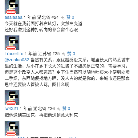
asaiaaaa
1 年前
湖北省
#24
赞 0
今天就在我前面打着右转灯，突然左变道
还好我碰到这种打转向的都会留个心眼
Tracerfire
1 年前
江苏省
#25
赞 0
@zuoluo032
当然有关系，跟优越感没关系，城里长大的熟悉城市
里的生活，从小在乡下长大的进城了不熟悉是正常的，需要学习，
但是这个改变人人都愿意？乡下住当然可以随地吐痰大小便到处喷
二手烟，东西随便找地方晒，没人占的就是你的，来城市还是那套
思维还要被人管被人骂，图什么啊
lw4321
1 年前
湖北省
#26
赞 0
把他送到美国克，再把他送到意大利克