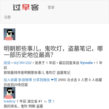
登录
注册
明朝那些事儿，鬼吹灯，盗墓笔记，哪
一部历史地位最高？
阅读
•
dcj1991222
•
发表于 1 年前
•
最后回复来自
fiytodie
•
1 年
前
按销量排序是明朝那些事儿 鬼吹灯 盗墓笔记
加入收藏
新浪微博
分享到微信
❤赞
2550 次点击
0 人赞
0 人收藏
共收到29条回复
tossboy
1 年前
湖北省
#1
赞 1
我的排名，鬼吹 明朝 盗墓