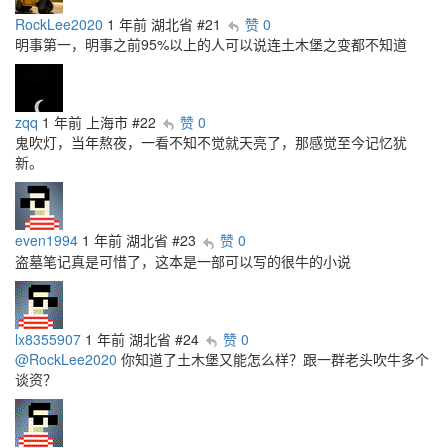
RockLee2020
1 年前
湖北省
#21
赞 0
明事第一，明事之前95%以上的人可以说连土木堡之变都不知道
zqq
1 年前
上海市
#22
赞 0
鬼吹灯，当年熬夜，一看不知不觉就天亮了，那感觉至今记忆犹
新。
even1994
1 年前
湖北省
#23
赞 0
盗墓笔记真是可惜了，这本是一部可以写的很牛的小说
lx8355907
1 年前
湖北省
#24
赞 0
@RockLee2020
你知道了土木堡又能怎么样？跟一群老头吹牛多个
谈资？