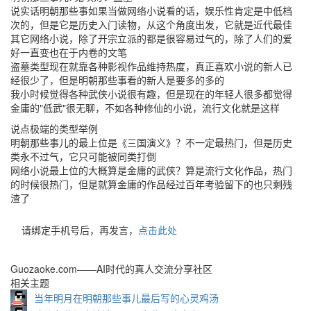
说实话明朝那些事如果当做网络小说看的话，娱乐性肯定是中低档
次的，但是它是历史入门读物，从这个角度出发，它就是近代最佳
其它网络小说，除了开宗立派的都是很容易过气的，除了人们的爱
好一直变也在于内卷的文笔
盗墓类型现在就靠各种影视作品维持热度，真正喜欢小说的新人已
经很少了，但是明朝那些事看的新人是要多的多的
我小时候觉得各种武侠小说很有趣，但是现在的年轻人很多都觉得
金庸的"低武"很无聊，不如各种修仙的小说，流行文化就是这样
说点极端的类型举例
明朝那些事儿的最上位是《三国演义》？不一定最热门，但是历史
类永不过气，它只可能被同类打倒
网络小说最上位的大概算是金庸的武侠？算是流行文化作品，热门
的时候很热门，但是就算金庸的作品经过百年考验留下的也只剩残
渣了
请绑定手机号后，再发言，
点击此处
Guozaoke.com——AI时代的真人交流分享社区
相关主题
当年明月在明朝那些事儿最后写的心灵鸡汤