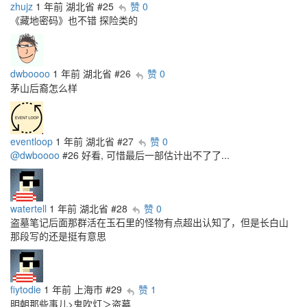
zhujz
1 年前
湖北省
#25
赞 0
《藏地密码》也不错 探险类的
dwboooo
1 年前
湖北省
#26
赞 0
茅山后裔怎么样
eventloop
1 年前
湖北省
#27
赞 0
@dwboooo
#26 好看, 可惜最后一部估计出不了了...
watertell
1 年前
湖北省
#28
赞 0
盗墓笔记后面那群活在玉石里的怪物有点超出认知了，但是长白山
那段写的还是挺有意思
fiytodie
1 年前
上海市
#29
赞 1
明朝那些事儿>鬼吹灯＞盗墓