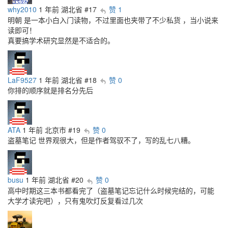
why2010
1 年前
湖北省
#17
赞 1
明朝 是一本小白入门读物，不过里面也夹带了不少私货 ，当小说来
读即可！
真要搞学术研究显然是不适合的。
LaF9527
1 年前
湖北省
#18
赞 0
你排的顺序就是排名分先后
ATA
1 年前
北京市
#19
赞 0
盗墓笔记 世界观很大，但是作者驾驭不了，写的乱七八糟。
busu
1 年前
湖北省
#20
赞 0
高中时期这三本书都看完了（盗墓笔记忘记什么时候完结的，可能
大学才读完吧），只有鬼吹灯反复看过几次