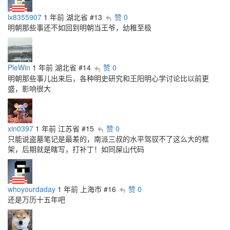
lx8355907
1 年前
湖北省
#13
赞 0
明朝那些事还不如回到明朝当王爷，幼稚至极
PleWin
1 年前
湖北省
#14
赞 0
明朝那些事儿出来后，各种明史研究和王阳明心学讨论比以前更
盛，影响很大
xin0397
1 年前
江苏省
#15
赞 0
只能说盗墓笔记是最差的，南派三叔的水平驾驭不了这么大的框
架，后期就是瞎写，打补丁！如同屎山代码
whoyourdaday
1 年前
上海市
#16
赞 0
还是万历十五年吧