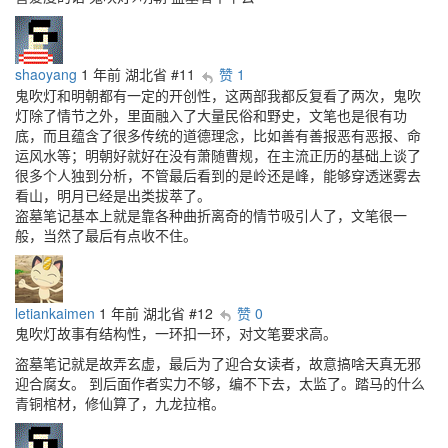
shaoyang
1 年前
湖北省
#11
赞 1
鬼吹灯和明朝都有一定的开创性，这两部我都反复看了两次，鬼吹
灯除了情节之外，里面融入了大量民俗和野史，文笔也是很有功
底，而且蕴含了很多传统的道德理念，比如善有善报恶有恶报、命
运风水等；明朝好就好在没有萧随曹规，在主流正历的基础上谈了
很多个人独到分析，不管最后看到的是岭还是峰，能够穿透迷雾去
看山，明月已经是出类拔萃了。
盗墓笔记基本上就是靠各种曲折离奇的情节吸引人了，文笔很一
般，当然了最后有点收不住。
letiankaimen
1 年前
湖北省
#12
赞 0
鬼吹灯故事有结构性，一环扣一环，对文笔要求高。
盗墓笔记就是故弄玄虚，最后为了迎合女读者，故意搞啥天真无邪
迎合腐女。 到后面作者实力不够，编不下去，太监了。踏马的什么
青铜棺材，修仙算了，九龙拉棺。