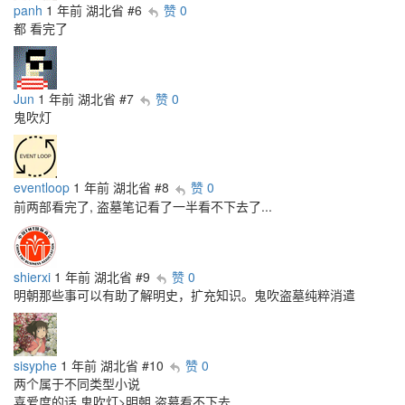
panh
1 年前
湖北省
#6
赞 0
都 看完了
Jun
1 年前
湖北省
#7
赞 0
鬼吹灯
eventloop
1 年前
湖北省
#8
赞 0
前两部看完了, 盗墓笔记看了一半看不下去了...
shierxi
1 年前
湖北省
#9
赞 0
明朝那些事可以有助了解明史，扩充知识。鬼吹盗墓纯粹消遣
sisyphe
1 年前
湖北省
#10
赞 0
两个属于不同类型小说
喜爱度的话 鬼吹灯>明朝 盗墓看不下去