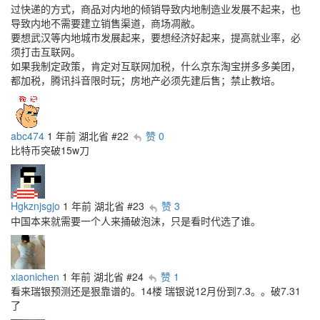
过快递的方式，商品对内地的倾销导致内地制造业发展不起来，也
导致内地不需要建立销售渠道，商场凋敝。
要想武汉等内地城市发展起来，要想经济好起来，提高就业率，必
须打击互联网。
如果我制定政策，肯定对互联网加税，什么京东淘宝拼多多美团，
都加税，腾讯抖音限时玩；房地产必须先建后售；禁止教培。
abc474
1 年前
湖北省
#22
赞 0
比特币突破15w刀
Hgkznjsgjo
1 年前
湖北省
#23
赞 3
中国本来就需要一个人来捅破泡沫，只是看时代选了谁。
xiaonichen
1 年前
湖北省
#24
赞 1
看来瑞银预测还是狠靠谱的。14楼 瑞银说12月份到7.3。。破7.31
了