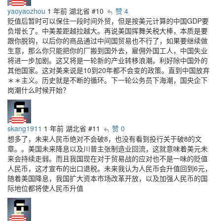
yaoyaozhou
1 年前
湖北省
#10
赞 4
贬值后暂时可以保住一段时间外贸，但是按美元计算的中国GDP要
负增长了。中美差距越拉越大。再说美国挥舞关税大棒，本质是要
跟你脱钩，以后你的商品通过中间国贸易也不行了，如果要继续做
生意，那么你只能把你的厂搬到国外去，雇佣外国工人，中国失业
将进一步加剧。这又将是一轮新的产业转移浪潮。利好除中国外的
其他国家。这对美来说是10到20年都不会变的政策。直到中国放弃
＊＊主义。历史就是不断的循环。下一轮公务员下海潮，国央企下
岗潮什么时候开始？
skang1911
1 年前
湖北省
#11
赞 0
想多了，未来人民币绝对不会破8，也没有看到投行关于破8的文
章。。美国未来降息以及川普主张制造业回流，这就意味着美元未
来会持续走弱。而且我国现在对于贸易战的应对也不是一味的贬值
人民币，这才宣布的出口退税。未来我认为人民币会升值回到6元，
随着美国降息，我国扩大资本市场改革开放，以及加强人民币的国
际地位都将使人民币升值