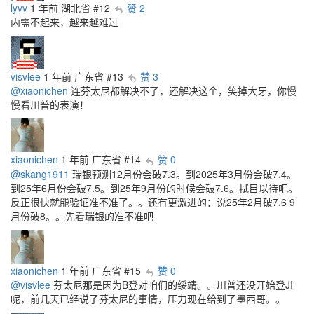
lyvv
1 年前
湖北省
#12
赞 2
内需不起来，越来越难过
visvlee
1 年前
广东省
#13
赞 3
@xiaonichen
连芬太尼都解决不了，还解决这个，笑掉大牙，你慢
慢看川普的表演！
xiaonichen
1 年前
广东省
#14
赞 0
@skang1911
瑞银预测12月份会破7.3。到2025年3月份会破7.4。
到25年6月份会破7.5。到25年9月份的时候会破7.6。拭目以待吧。
反正很快就能验证准不准了。。还有更激进的：说25年2月破7.6 9
月份破8。。先看瑞银的准不准吧
xiaonichen
1 年前
广东省
#15
赞 0
@visvlee
芬太尼那是因为B登对咱们的绥靖。。川普还没开始登JI
呢，前几天已经说了芬太尼的事情，压力现在给到了墨西哥。。