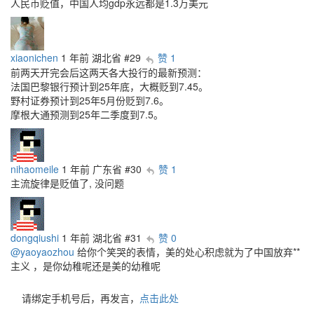
人民币贬值，中国人均gdp永远都是1.3万美元
xiaonichen
1 年前
湖北省
#29
赞 1
前两天开完会后这两天各大投行的最新预测：
法国巴黎银行预计到25年底，大概贬到7.45。
野村证券预计到25年5月份贬到7.6。
摩根大通预测到25年二季度到7.5。
nihaomeile
1 年前
广东省
#30
赞 1
主流旋律是贬值了, 没问题
dongqiushi
1 年前
湖北省
#31
赞 0
@yaoyaozhou
给你个笑哭的表情，美的处心积虑就为了中国放弃**
主义 ，是你幼稚呢还是美的幼稚呢
请绑定手机号后，再发言，
点击此处