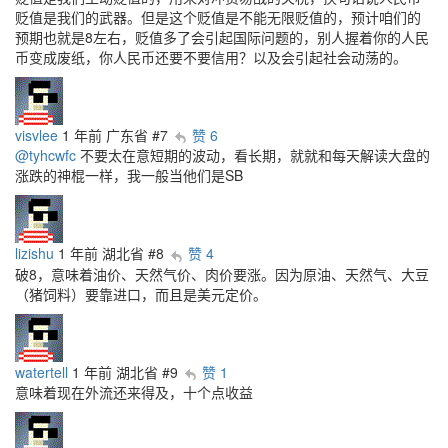
贬值是我们的武器。但是这个贬值是不能无限贬值的，预计咱们的
预期也就是8左右，贬值多了会引起国际问题的，别人握着你的人民
币变成废纸，你人民币还要不要信用？以及会引起社会动荡的。
visvlee
1 年前
广东省
#7
赞 6
@tyhcwfc
不要太在意短期的波动，看长期，就就和每天解读大盘的
涨跌的神棍一样，我一般当他们是SB
lizishu
1 年前
湖北省
#8
赞 4
破8，意味着油价、天然气价、肉价要涨。因为原油、天然气、大豆
（猪饲料）要靠进口，而且是美元定价。
watertell
1 年前
湖北省
#9
赞 1
意味着现在外流还来得及，十个点收益