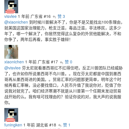
visvlee
1 年前
广东省
#16
赞 3
@xiaonichen
到时候川普解决不了，你是不是又能找出100条理由，
就美国这国家治理能力，枪支泛滥，毒品泛滥，非法移民，这多少
年了，哪一个解决了，你居然觉得这么复杂的外贸他能解决，不和
你争了，两年后再看，事实胜于雄辩！
xiaonichen
1 年前
广东省
#17
赞 0
@visvlee
芬太尼就看墨西哥扛不扛得住吧，反正川普团队已经威胁
了，也许如你所说墨西哥不鸟川普。。现在芬太尼都是中国到墨西
哥再从墨西哥进的美国。。贸易汇率的问题那更简单，明年这个时
候再看汇率嘛，没必要找借口，人民币升值了我说你对，贬值了你
说我对就完了。咱们经济寒潮不就是从川普第一个任期末发动贸易
战开始的么。我有啥可找理由的？验证你说的对，我大声的说我服
你。
funingken
1 年前
湖北省
#18
赞 1