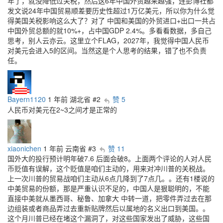
年了，就没降低过关税，然后这6年中国外贸越来越强，连彭博社都
发文说24年中国贸易顺差要历史性超过1万亿美元，所以你为什么觉
得美国关税影响这么大了？对了 中国和美国的外贸进口+出口一共占
中国外贸总额的就10%+，占中国GDP 2.4%。多看看数据，多自己
思考，别人云亦云。这里立个FLAG，2027年，我觉得中国人民币
对美元会进入5的区间。当然这是个人思考的结果，错了也不负责
任。
Bayern1120
1 年前
湖北省
#2
赞 5
人民币对美元在2~3之间才是正常的
xiaonichen
1 年前
云南省
#3
赞 11
国外大的投行预计明年破7.6 后面会破8。上面两个评论的人对人民
币贬值有误解，这个贬值是咱们主动的，用来对冲川普的关税战。
上一次川普的贸易战咱们主动从6点几降到了7点几。。还有1楼说的
中美贸易的份额，那是严重认识不足的，中国人是狠聪明的，不能
直接中美就从墨西哥、秘鲁、加拿大 中转一道，把零件弄过去在那
边组装或者商品弄过去重新贴牌然后以属地的名义出口到美国。。
这个月川普已经在堵这个漏洞了，对这些国家发出了威胁，这些国