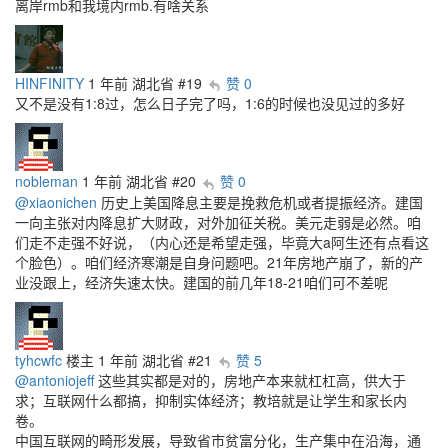
离岸rmb和我境内rmb.有啥关系
HINFINITY
1 年前
湖北省
#19
赞 0
又不是没有1:8过，怎么日子完了吗，1:6的时候也没见过的多好
nobleman
1 年前
湖北省
#20
赞 0
@xiaonichen
历史上美国降息主要是挽救危机或者提振经济。建国
一向主张对内降息扩大财政，对外加征关税。美元走弱是必然。咱
们走不走强不好说，（内心还是希望走强，毕竟大a阿生还有点看这
个脸色）。咱们经济寒潮是自身问题吧。21年房地产崩了，新的产
业没跟上，经济失速太快。建国的前几年18-21咱们可不差呢
tyhcwfc
楼主
1 年前
湖北省
#21
赞 5
@antoniojeff
这些其实都是对的，房地产本来就杠杠高，供大于
求；互联网什么都搞，抑制实体经济；教培就是让学生和家长内
卷。
中国互联网的畸形发展，导致省市贫富分化，生产集中在沿海，通