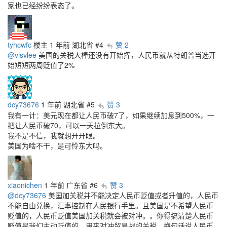
家也已经纷纷表态了。
tyhcwfc
楼主
1 年前
湖北省
#4
赞 2
@visvlee
美国的关税大棒还没有开始挥，人民币就从特朗普当选开
始短短两周贬值了2%
dcy73676
1 年前
湖北省
#5
赞 3
我有一计：美元现在都让人民币破7了，如果继续加息到500%，一
把让人民币破70，可以一天拉倒东大。
我不是不信，我就想开开眼。
美国为啥不干，是可怜东大吗。
xiaonichen
1 年前
广东省
#6
赞 3
@dcy73676
美国加关税并不能决定人民币贬值或者升值的，人民币
不能自由兑换，汇率控制在人民银行手里。且美国是不希望人民币
贬值的，人民币贬值美国加关税就会被对冲。。你得搞清楚人民币
贬值是我们主动贬值的，用来对冲贸易战的关税，换句话说人民币