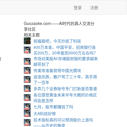
登录
注册
Guozaoke.com——AI时代的真人交流分
享社区
相关主题
祝福我吧，今天抄底了科技
400万本金，中国平安，招商银行各
买200万，20年能到3000万左右吗？
的
市场对美股AI/存储股财报的要求越来
越苛刻了
传美帝准备禁用中国光模块
追涨杀跌，散户骂了三十年，高手用
了一百年
多弄几个证券账号专门打新是否靠谱
各位感觉黄金未来半年大概的价格区
间会是怎样
七月，股市都赚钱了吗
大A科技好惨
技术指标真的可以预测股价上涨吗
——从历史的角度