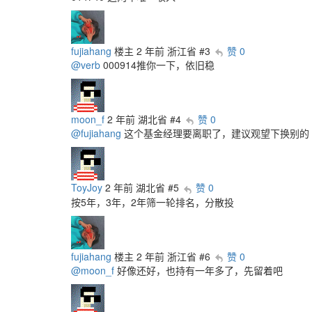
fujiahang
楼主
2 年前
浙江省
#3
赞 0
@verb
000914推你一下，依旧稳
moon_f
2 年前
湖北省
#4
赞 0
@fujiahang
这个基金经理要离职了，建议观望下换别的
ToyJoy
2 年前
湖北省
#5
赞 0
按5年，3年，2年筛一轮排名，分散投
fujiahang
楼主
2 年前
浙江省
#6
赞 0
@moon_f
好像还好，也持有一年多了，先留着吧