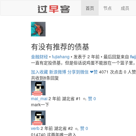
首页
节点
成员
有没有推荐的债基
金融财经
•
fujiahang
•
发表于 2 年前
•
最后回复来自
fu
一直有定投债基，但是俗话说鸡蛋不能放在一个篮子里
加入收藏
新浪微博
分享到微信
❤赞
4071 次点击
0 人赞
共收到8条回复
mai_mai
2 年前
湖北省
#1
赞 0
mark一下
verb
2 年前
湖北省
#2
赞 0
014740 这两年唯一收入