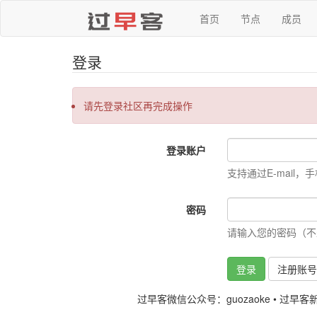
首页
节点
成员
登录
请先登录社区再完成操作
登录账户
支持通过E-mail，
密码
请输入您的密码（不
登录
注册账
过早客微信公众号：guozaoke
•
过早客