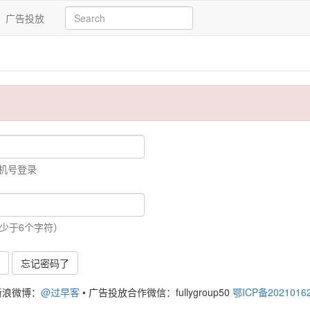
广告投放
手机号登录
少于6个字符）
号
忘记密码了
新浪微博：
@过早客
•
广告投放合作微信：fullygroup50
鄂ICP备2021016